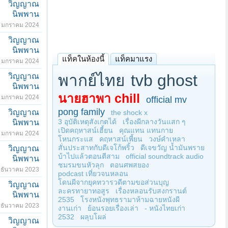
วิญญาณ
นิพพาน
 มกราคม 2024
วิญญาณ
นิพพาน
แท็คในห้องนี้
แท็คมาแรง
 มกราคม 2024
พากย์ไทย
tvb ghost
วิญญาณ
นิพพาน
นายฮาพา chill
 มกราคม 2024
official mv
pong family
วิญญาณ
the shock x
3 อุบัติเหตุสังเกตได้
เรื่องผีกลางวันแสก ๆ
นิพพาน
เปิดคฤหาสน์เฮี้ยน
คุณแทน แทนกาย
 มกราคม 2024
โหนกระแส
คฤหาสน์เพี้ยน
วงษ์คำเหลา
สั่นประสาทกับดีเจโก้พริ้ว
ดีเจขวัญ น้ำมันพราย
วิญญาณ
บ้าไปแล้วตอนตีสาม
official soundtrack audio
นิพพาน
ชมรมขนหัวลุก
ตอนศพสยอง
 ธันวาคม 2023
podcast เที่ยวจนหลอน
โดนผีจากยุคทวารวดีตามขอส่วนบุญ
วิญญาณ
ละครทายาทอสูร
เรื่องหลอนรับสงกรานต์
นิพพาน
2535
โรงหนังพุทธรามาห้ามฉายหนังผี
 ธันวาคม 2023
งานเก่า
ย้อนรอยเรื่องเล่า
- หนังไทยเก่า
2532
ผลุบโผล่
วิญญาณ