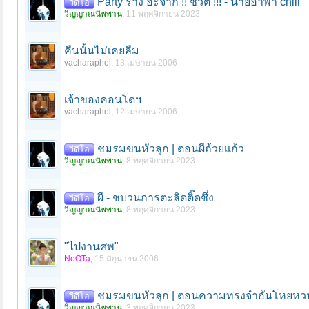
Party ร้าง อะจ๊าก !! ชีวิต !!! - นายฮาพา chill
วีดีโอ
วิญญาณนิพพาน
,
11 พฤศจิกายน 2023
คืนนั้นไม่เคยลืม
vacharaphol
,
13 เมษายน 2006
เจ้าของคอนโดฯ
vacharaphol
,
12 เมษายน 2006
ชมรมขนหัวลุก | ตอนผีถ้วยเเก้ว
วีดีโอ
วิญญาณนิพพาน
,
8 พฤศจิกายน 2023
ผี - ชบวนการตะลิดติ๊ดชึ่ง
วีดีโอ
วิญญาณนิพพาน
,
8 พฤศจิกายน 2023
"ไปงานศพ"
NoOTa
,
15 มิถุนายน 2006
ชมรมขนหัวลุก | ตอนความทรงจำอันโหยหว
วีดีโอ
วิญญาณนิพพาน
,
3 พฤศจิกายน 2023