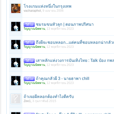
โรงแรมแห่งหนึ่งในกรุงเทพ
vacharaphol
,
9 เมษายน 2006
ชมรมขนหัวลุก | ตอนภาพปริศนา
วีดีโอ
วิญญาณนิพพาน
,
13 พฤศจิกายน 2023
ถึงผีจะชอบหลอก...แต่คนที่ชอบหลอกน่ากลัวกว
วีดีโอ
วิญญาณนิพพาน
,
12 พฤศจิกายน 2023
เสาหลักแห่งวงการบันเทิงไทย : Talk ป๋อง กพ
วีดีโอ
วิญญาณนิพพาน
,
12 พฤศจิกายน 2023
ถ้าคุณกลัวผี 3 - นายฮาพา chill
วีดีโอ
วิญญาณนิพพาน
,
12 พฤศจิกายน 2023
ถ้าเจอผีหลอกต้องทำไงดีครับ
Zee1
,
3 กุมภาพันธ์ 2015