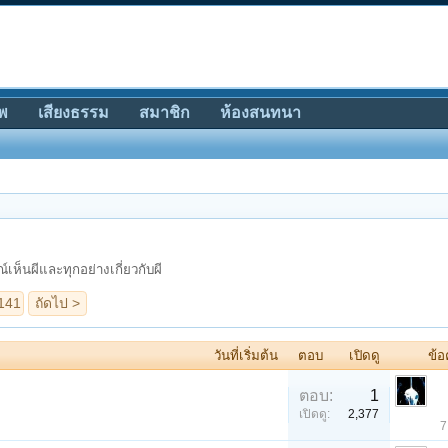
พ
เสียงธรรม
สมาชิก
ห้องสนทนา
เห็นผีและทุกอย่างเกี่ยวกับผี
วันที่เริ่มต้น
ตอบ
เปิดดู
ข้อ
ตอบ:
1
เปิดดู:
2,377
7