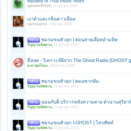
Mystery of Thai music room
speedmVP420
,
20 ตุลาคม 2023
เงาดำและกลิ่นคาวเลือด
vacharaphol
,
2 มีนาคม 2006
ชมรมขนหัวลุก | ตอนสายเลือดอำมหิต
วีดีโอ
วิญญาณนิพพาน
,
16 ตุลาคม 2023
ธี่หยด - วิเคราะห์ผีจาก The Ghost Radio [GHOST 
ยะธาพุทโมนะ
,
15 ตุลาคม 2023
ชมรมขนหัวลุก | ตอนซากฝัน
วีดีโอ
วิญญาณนิพพาน
,
13 ตุลาคม 2023
นอนกับผี บริการหลังความตาย ตำนานสุริยา
วีดีโอ
วิญญาณนิพพาน
,
11 ตุลาคม 2023
ชมรมขนหัวลุก I-GHOST | โทรศัพท์
วีดีโอ
วิญญาณนิพพาน
,
10 ตุลาคม 2023