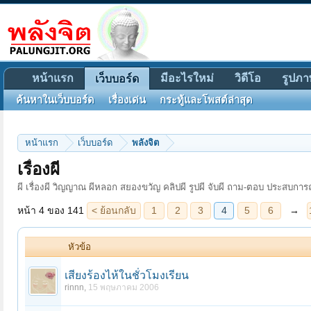
หน้าแรก
มีอะไรใหม่
วิดีโอ
รูปภา
เว็บบอร์ด
ค้นหาในเว็บบอร์ด
เรื่องเด่น
กระทู้และโพสต์ล่าสุด
หน้าแรก
เว็บบอร์ด
พลังจิต
หน้า 4 ของ 141
< ย้อนกลับ
1
2
3
4
5
6
→
141
ถัดไป >
เรื่องผี
ผี เรื่องผี วิญญาณ ผีหลอก สยองขวัญ คลิปผี รูปผี จับผี ถาม-ตอบ ประสบการณ์
หัวข้อ
เสียงร้องไห้ในชั่วโมงเรียน
rinnn
,
15 พฤษภาคม 2006