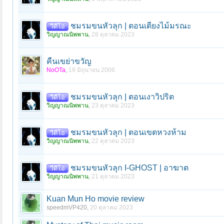
ชมรมขนหัวลุก | ตอนเตียงไม้มรณะ
วีดีโอ
วิญญาณนิพพาน
,
28 ตุลาคม 2023
คืนเขย่าขวัญ
หน้า 4 ของ 141
< ย้อนกลับ
1
2
3
4
5
6
→
141
ถัดไป >
NoOTa
,
19 มิถุนายน 2006
ชมรมขนหัวลุก | ตอนเงาวิปริต
วีดีโอ
วิญญาณนิพพาน
,
23 ตุลาคม 2023
ชมรมขนหัวลุก | ตอนเขตหวงห้าม
วีดีโอ
วิญญาณนิพพาน
,
22 ตุลาคม 2023
ชมรมขนหัวลุก I-GHOST | อาฆาต
วีดีโอ
วิญญาณนิพพาน
,
21 ตุลาคม 2023
Kuan Mun Ho movie review
speedmVP420
,
20 ตุลาคม 2023