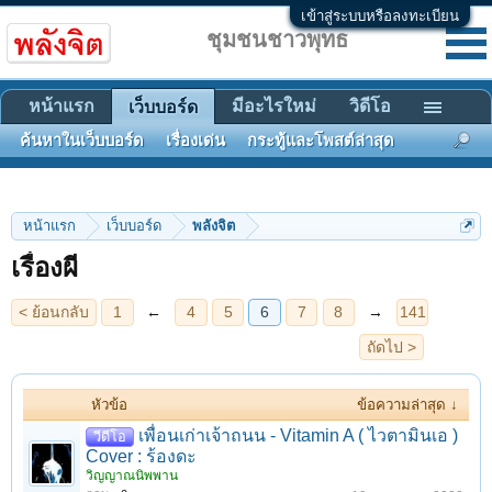
เข้าสู่ระบบหรือลงทะเบียน
ชุมชนชาวพุทธ
หน้าแรก
มีอะไรใหม่
วิดีโอ
เว็บบอร์ด
ค้นหาในเว็บบอร์ด
เรื่องเด่น
กระทู้และโพสต์ล่าสุด
< ย้อนกลับ
1
←
4
5
6
7
8
→
141
หน้าแรก
เว็บบอร์ด
พลังจิต
ถัดไป >
เรื่องผี
หัวข้อ
ข้อความล่าสุด ↓
เพื่อนเก่าเจ้าถนน - Vitamin A ( ไวตามินเอ )
วีดีโอ
Cover : ร้องดะ
วิญญาณนิพพาน