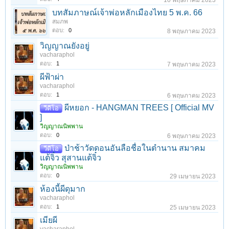
10 พฤษภาคม 2023
บทสัมภาษณ์เจ้าพ่อหลักเมืองไทย 5 พ.ค. 66
สมภพ
ตอบ:
0
8 พฤษภาคม 2023
วิญญาณยังอยู่
vacharaphol
ตอบ:
1
7 พฤษภาคม 2023
ผีฟ้าผ่า
vacharaphol
ตอบ:
1
6 พฤษภาคม 2023
ผีหยอก - HANGMAN TREES [ Official MV
วีดีโอ
]
วิญญาณนิพพาน
ตอบ:
0
6 พฤษภาคม 2023
ป่าช้าวัดดอนอันลือชื่อในตำนาน สมาคม
วีดีโอ
แต้จิ๋ว สุสานแต้จิ๋ว
วิญญาณนิพพาน
ตอบ:
0
29 เมษายน 2023
ห้องนี้ผีดุมาก
vacharaphol
ตอบ:
1
25 เมษายน 2023
เมียผี