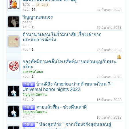
ไอ้ใบ้
...
2
3
4
ตอบ:
64
27 มีนาคม 2023
วิญญาณพเนจร
paang
ตอบ:
1
26 มีนาคม 2023
ตำนาน หลอน ในรั้วมหาลัย เรื่องเล่าจาก
ประสบการณ์จริง
rinnn
ตอบ:
1
25 มีนาคม 2023
กองทัพผีตามคลื่นโทรศัพท์มาขอส่วนบุญกับพระ
อริยะ
ยะธาพุทโมนะ
ตอบ:
1
25 มีนาคม 2023
บ้านผีสิง America น่ากลัวขนาดไหน ? |
วีดีโอ
Universal horror nights 2022
วิญญาณนิพพาน
ตอบ:
0
16 มีนาคม 2023
ตายแล้วฟื้น - ช่วงคืนเล่าผี
วีดีโอ
วิญญาณนิพพาน
ตอบ:
0
16 มีนาคม 2023
" ห้องสุดท้าย " จากเรื่องจริงสุดหลอนสู่
วีดีโอ