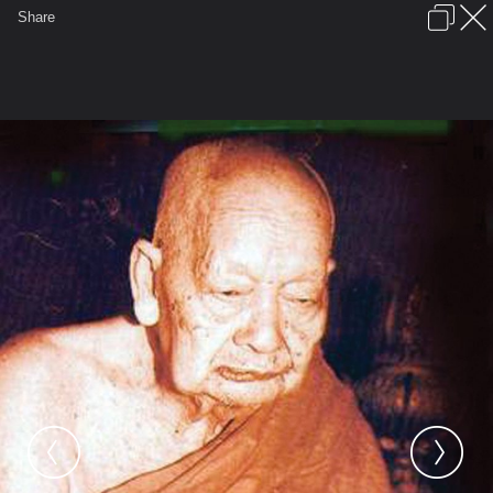
เข้าสู่ระบบหรือลงทะเบียน
Share
ภาษาไทย
ลงโฆษณา
ติดต่อเรา
ช่วยเหลือ
ชุมชนชาวพุทธ
ข้อกำหนดและกฎ
หน้าแรก
เว็บบอร์ด
มีอะไรใหม่
รูปภาพ
คอลเล็คชั่น
สถานที่
กล้อง
แท็ก
...
หน้าแรก
รูปภาพ
Buddhist
supatorn
พระ
พ่อท่านคลิ้ง จันทสิริ วัดถลุงทอง