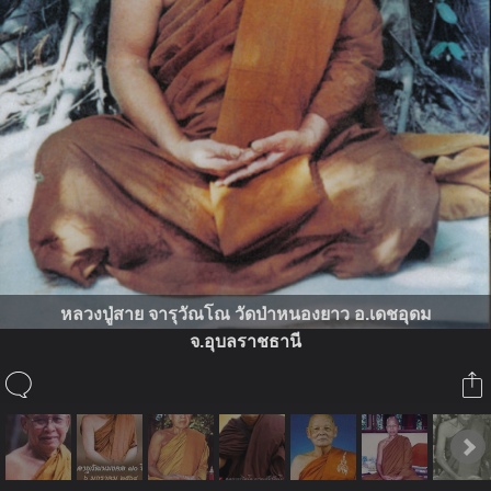
หลวงปู่สาย จารุวัณโณ วัดป่าหนองยาว อ.เดชอุดม
จ.อุบลราชธานี