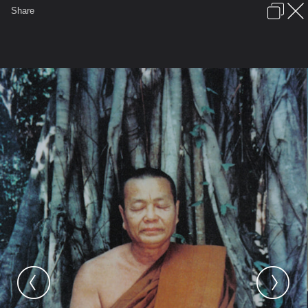
เข้าสู่ระบบหรือลงทะเบียน
Share
ภาษาไทย
ลงโฆษณา
ติดต่อเรา
ช่วยเหลือ
ชุมชนชาวพุทธ
ข้อกำหนดและกฎ
หน้าแรก
เว็บบอร์ด
มีอะไรใหม่
รูปภาพ
คอลเล็คชั่น
สถานที่
กล้อง
แท็ก
...
หน้าแรก
รูปภาพ
Buddhist
supatorn
พระ
หลวงปู่สาย จารุวัณโณ วัดป่าหนองยาว
อ.เดชอุดม จ.อุบลราชธานี