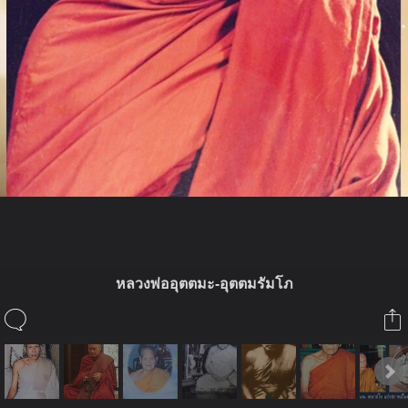
ในอัลบั้มนี้
หลวงพ่ออุตตมะ-อุตตมรัมโภ
supatorn
ในอัลบั้ม
พระ