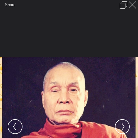
เข้าสู่ระบบหรือลงทะเบียน
Share
ภาษาไทย
ลงโฆษณา
ติดต่อเรา
ช่วยเหลือ
ชุมชนชาวพุทธ
ข้อกำหนดและกฎ
หน้าแรก
เว็บบอร์ด
มีอะไรใหม่
รูปภาพ
คอลเล็คชั่น
สถานที่
กล้อง
แท็ก
...
หน้าแรก
รูปภาพ
Buddhist
supatorn
พระ
หลวงพ่ออุตตมะ-อุตตมรัมโภ