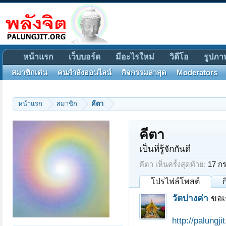
หน้าแรก
เว็บบอร์ด
มีอะไรใหม่
วิดีโอ
รูปภา
สมาชิกเด่น
คนกำลังออนไลน์
กิจกรรมล่าสุด
Moderators
หน้าแรก
สมาชิก
คีตา
คีตา
เป็นที่รู้จักกันดี
คีตา เห็นครั้งสุดท้าย:
17 ก
โปรไฟล์โพสต์
วัดปางค่า
ขอเ
http://pal