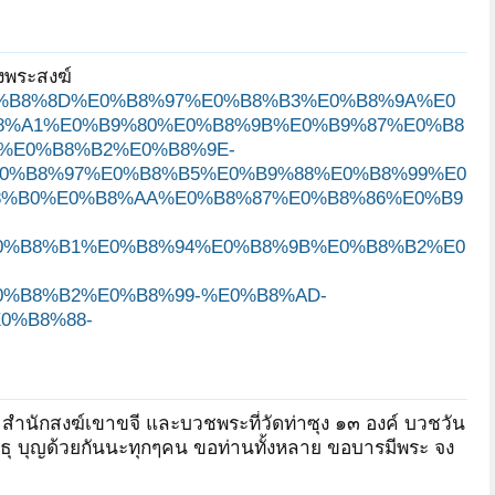
prajak_la
ขุนเหล็ก
guawn
งพระสงฆ์
B4%E0%B8%8D%E0%B8%97%E0%B8%B3%E0%B8%9A%E0
8%A1%E0%B9%80%E0%B8%9B%E0%B9%87%E0%B8
%E0%B8%B2%E0%B8%9E-
0%B8%97%E0%B8%B5%E0%B9%88%E0%B8%99%E0
8%B0%E0%B8%AA%E0%B8%87%E0%B8%86%E0%B9
0%B8%B1%E0%B8%94%E0%B8%9B%E0%B8%B2%E0
%B8%B2%E0%B8%99-%E0%B8%AD-
0%B8%88-
 สำนักสงฆ์เขาขจี และบวชพระที่วัดท่าซุง ๑๓ องค์ บวชวัน
ธุ บุญด้วยกันนะทุกๆคน ขอท่านทั้งหลาย ขอบารมีพระ จง