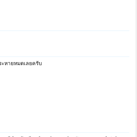
ูปพระหายหมดเลยครับ