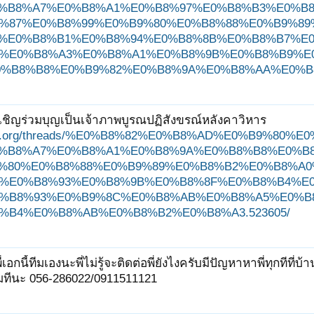
%B8%A7%E0%B8%A1%E0%B8%97%E0%B8%B3%E0%B
%87%E0%B8%99%E0%B9%80%E0%B8%88%E0%B9%89
%E0%B8%B1%E0%B8%94%E0%B8%8B%E0%B8%B7%E0
%E0%B8%A3%E0%B8%A1%E0%B8%9B%E0%B8%B9%E
%B8%B8%E0%B9%82%E0%B8%9A%E0%B8%AA%E0%B8%
ชิญร่วมบุญเป็นเจ้าภาพบูรณปฏิสังขรณ์หลังคาวิหาร
ungjit.org/threads/%E0%B8%82%E0%B8%AD%E0%B9%
%B8%A7%E0%B8%A1%E0%B8%9A%E0%B8%B8%E0%B
%80%E0%B8%88%E0%B9%89%E0%B8%B2%E0%B8%A
%E0%B8%93%E0%B8%9B%E0%B8%8F%E0%B8%B4%E
%B8%93%E0%B9%8C%E0%B8%AB%E0%B8%A5%E0%B
%B4%E0%B8%AB%E0%B8%B2%E0%B8%A3.523605/
ี่เอกนี้ทีมเองนะพี่ไม่รู้จะติดต่อพี่ยังไงครับมีปัญหาหาพี่ทุกที
ทีนะ 056-286022/0911511121