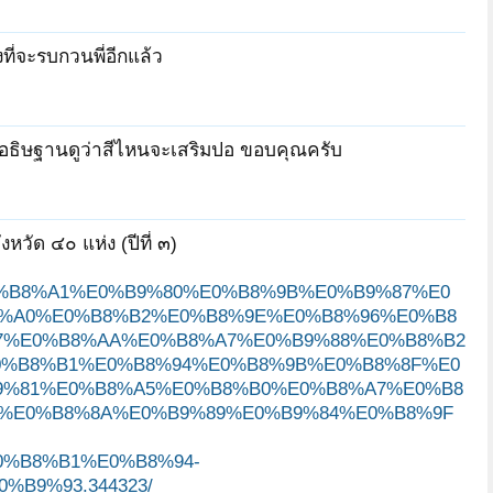
งที่จะรบกวนพี่อีกแล้ว
งอธิษฐานดูว่าสีไหนจะเสริมปอ ขอบคุณครับ
หวัด ๔๐ แห่ง (ปีที่ ๓)
A7%E0%B8%A1%E0%B9%80%E0%B8%9B%E0%B9%87%E0
%A0%E0%B8%B2%E0%B8%9E%E0%B8%96%E0%B8
7%E0%B8%AA%E0%B8%A7%E0%B9%88%E0%B8%B2
0%B8%B1%E0%B8%94%E0%B8%9B%E0%B8%8F%E0
9%81%E0%B8%A5%E0%B8%B0%E0%B8%A7%E0%B8
%E0%B8%8A%E0%B9%89%E0%B9%84%E0%B8%9F
%B8%B1%E0%B8%94-
B9%93.344323/