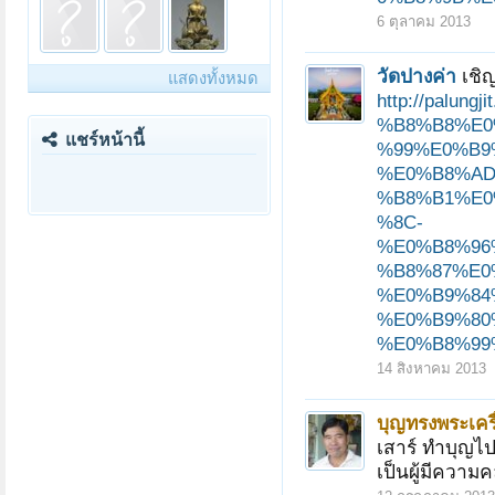
6 ตุลาคม 2013
วัดปางค่า
เชิ
แสดงทั้งหมด
http://pal
%B8%B8%E0
แชร์หน้านี้
%99%E0%B9
%E0%B8%AD
%B8%B1%E0
%8C-
%E0%B8%96
%B8%87%E0
%E0%B9%84
%E0%B9%80
%E0%B8%99
14 สิงหาคม 2013
บุญทรงพระเครื
เสาร์ ทำบุญไ
เป็นผู้มีความ