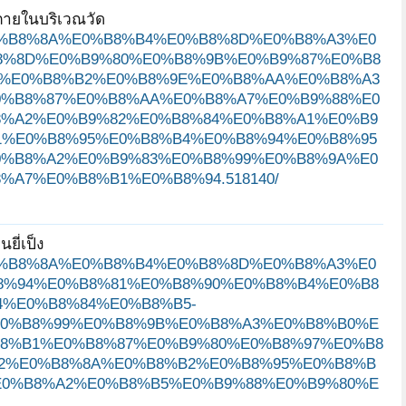
ภายในบริเวณวัด
80%E0%B8%8A%E0%B8%B4%E0%B8%8D%E0%B8%A3%E0
8%8D%E0%B9%80%E0%B8%9B%E0%B9%87%E0%B8
0%E0%B8%B2%E0%B8%9E%E0%B8%AA%E0%B8%A3
0%B8%87%E0%B8%AA%E0%B8%A7%E0%B9%88%E0
8%A2%E0%B9%82%E0%B8%84%E0%B8%A1%E0%B9
%E0%B8%95%E0%B8%B4%E0%B8%94%E0%B8%95
0%B8%A2%E0%B9%83%E0%B8%99%E0%B8%9A%E0
guawn
บรม
พรสว่าง_2008
A7%E0%B8%B1%E0%B8%94.518140/
pongtera24p
watjang2
frank0826
ี่เป็ง
80%E0%B8%8A%E0%B8%B4%E0%B8%8D%E0%B8%A3%E0
8%94%E0%B8%81%E0%B8%90%E0%B8%B4%E0%B8
%E0%B8%84%E0%B8%B5-
0%B8%99%E0%B8%9B%E0%B8%A3%E0%B8%B0%E
8%B1%E0%B8%87%E0%B9%80%E0%B8%97%E0%B8
คำมั่น
Narak_teerak
อย่าลืมฉัน
2%E0%B8%8A%E0%B8%B2%E0%B8%95%E0%B8%B
E0%B8%A2%E0%B8%B5%E0%B9%88%E0%B9%80%E