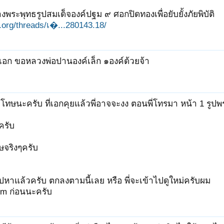
งพระพุทธรูปสมเด็จองค์ปฐม ๙ ศอกปิดทองเพื่อยับยั้งภัยพิบัติ
it.org/threads/เ�...280143.18/
เอก ขอหลวงพ่อปานองค์เล็ก ๑องค์ด้วยจ้า
ขอโทษนะครับ ที่เอกคุยแล้วพี่อาจจะงง ตอนพี่โทรมา หน้า 1 ร
่ครับ
จริงๆครับ
หาแล้วครับ ตกลงตามนี้เลย หรือ พี่จะเข้าไปดูใหม่ครับผม
irm ก่อนนะครับ