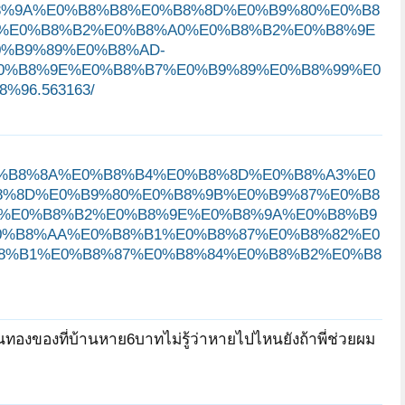
8%9A%E0%B8%B8%E0%B8%8D%E0%B9%80%E0%B8
%E0%B8%B2%E0%B8%A0%E0%B8%B2%E0%B8%9E
%B9%89%E0%B8%AD-
0%B8%9E%E0%B8%B7%E0%B9%89%E0%B8%99%E0
96.563163/
80%E0%B8%8A%E0%B8%B4%E0%B8%8D%E0%B8%A3%E0
8%8D%E0%B9%80%E0%B8%9B%E0%B9%87%E0%B8
0%E0%B8%B2%E0%B8%9E%E0%B8%9A%E0%B8%B9
0%B8%AA%E0%B8%B1%E0%B8%87%E0%B8%82%E0
8%B1%E0%B8%87%E0%B8%84%E0%B8%B2%E0%B8
ที่บ้านทองของที่บ้านหาย6บาทไม่รู้ว่าหายไปไหนยังถ้าพี่ช่วยผม