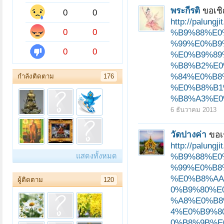
พระกีรติ
ขอเชิ
0
0
http://pal
0
0
%B9%88%E0
%99%E0%B9
0
0
%E0%B9%89
%B8%B2%E0
%84%E0%B8
กำลังติดตาม
176
%E0%B8%B1
%B8%A3%E0
6 ธันวาคม 2013
วัดปางค่า
ขอเ
http://pal
%B9%88%E0
แสดงทั้งหมด
%99%E0%B8
%E0%B8%AA
ผู้ติดตาม
120
0%B9%80%E
%A8%E0%B8
4%E0%B9%8
0%B8%9B%E0