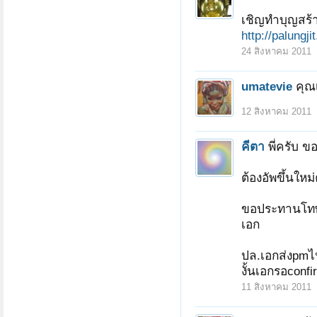
เชิญทำบุญสร้า
http://palungj
24 สิงหาคม 2011
umatevie
คุณ
12 สิงหาคม 2011
คีตา
พี่ครับ 
ต้องอัพขึ้นใหม
ขอประทานโทษ
เอก
ปล.เอกส่งpmไป
งั้นเอกรอconf
11 สิงหาคม 2011