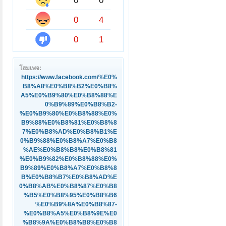
0
0
0
4
0
1
โฮมเพจ:
https://www.facebook.com/%E0%
B8%A8%E0%B8%B2%E0%B8%
A5%E0%B9%80%E0%B8%88%E
0%B9%89%E0%B8%B2-
%E0%B9%80%E0%B8%88%E0%
B9%88%E0%B8%81%E0%B8%8
7%E0%B8%AD%E0%B8%B1%E
0%B9%88%E0%B8%A7%E0%B8
%AE%E0%B8%B8%E0%B8%81
%E0%B9%82%E0%B8%88%E0%
B9%89%E0%B8%A7%E0%B8%8
B%E0%B8%B7%E0%B8%AD%E
0%B8%AB%E0%B8%87%E0%B8
%B5%E0%B8%95%E0%B8%B6
%E0%B9%8A%E0%B8%87-
%E0%B8%A5%E0%B8%9E%E0
%B8%9A%E0%B8%B8%E0%B8