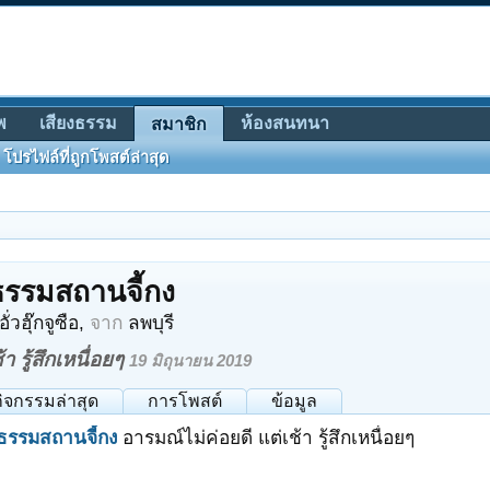
พ
เสียงธรรม
ห้องสนทนา
สมาชิก
โปรไฟล์ที่ถูกโพสต์ล่าสุด
รรมสถานจี้กง
วฮุ๊กจูซือ
,
จาก
ลพบุรี
า รู้สึกเหนื่อยๆ
19 มิถุนายน 2019
กิจกรรมล่าสุด
การโพสต์
ข้อมูล
รรมสถานจี้กง
อารมณ์ไม่ค่อยดี แต่เช้า รู้สึกเหนื่อยๆ