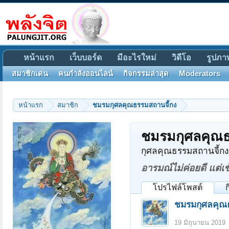
หน้าแรก
เว็บบอร์ด
มีอะไรใหม่
วิดีโอ
รูปภา
สมาชิกเด่น
คนกำลังออนไลน์
กิจกรรมล่าสุด
Moderators
หน้าแรก
สมาชิก
ชมรมกุศลคุณธรรมสถานจี้กง
ชมรมกุศลคุณธ
กุศลคุณธรรมสถานจี้กงอั่
อารมณ์ไม่ค่อยดี แต่เช้
โปรไฟล์โพสต์
ชมรมกุศลคุณธ
19 มิถุนายน 2019