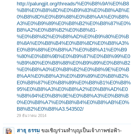
http://palungjit.org/threads/%E0%B8%9A%E0%B8
%B8%E0%B8%8D%E0%B9%83%E0%B8%AB%E
0%B8%8D%E0%B9%88%E0%B8%AA%E0%B8%
A3%E0%B9%89%E0%B8%B2%E0%B8%87%E0%
B8%A2%E0%B8%B2%E0%B8%81-
%E0%B8%82%E0%B8%AD%E0%B9%80%E0%B
8%8A%E0%B8%B4%E0%B8%8D%E0%B8%A3%
E0%B9%88%E0%B8%A7%E0%B8%A1%E0%B9
%80%E0%B8%9B%E0%B9%87%E0%B8%99%E0
%B9%80%E0%B8%88%E0%B9%89%E0%B8%B2
%E0%B8%A0%E0%B8%B2%E0%B8%9E%E0%B
8%AA%E0%B8%A3%E0%B9%89%E0%B8%B2%
E0%B8%87%E0%B8%89%E0%B8%B1%E0%B8%
95%E0%B8%A3%E0%B8%A2%E0%B8%AD%E0
%B8%94%E0%B8%9E%E0%B8%A3%E0%B8%B
0%E0%B8%A7%E0%B8%B4%E0%B8%AB%E0%
B8%B2%E0%B8%A3.543502/
29 ธันวาคม 2014
สาธุ ธรรม
ขอเชิญร่วมทำบุญเป็นเจ้าภาพช่อฟ้า-