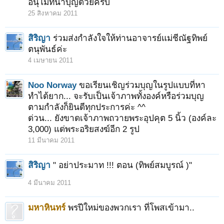
อนุโมทนาบุญด้วยครับ
25 สิงหาคม 2011
สิริญา
ร่วมส่งกำลังใจให้ท่านอาจารย์แม่ชีณัฐทิพย์
ตนุพันธ์ค่ะ
4 เมษายน 2011
Noo Norway
ขอเรียนเชิญร่วมบุญในรูปแบบที่หา
ทำได้ยาก... จะรับเป็นเจ้าภาพทั้งองค์หรือร่วมบุญ
ตามกำลังก็ยินดีทุกประการค่ะ ^^
ด่วน... ยังขาดเจ้าภาพถวายพระอุปคุต 5 นิ้ว (องค์ละ
3,000) แด่พระอริยสงฆ์อีก 2 รูป
11 มีนาคม 2011
สิริญา
" อย่าประมาท !!! ตอน (ทิพย์สมบูรณ์ )"
4 มีนาคม 2011
มหาหินทร์
พรปีใหม่ของพวกเรา ที่โพสเข้ามา..