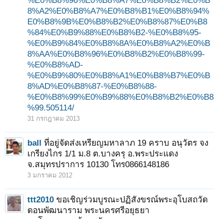
%E0%B8%96%E0%B8%A7%E0%B8%B2%E0%B
8%A2%E0%B8%A7%E0%B8%B1%E0%B8%94%
E0%B8%9B%E0%B8%B2%E0%B8%87%E0%B8
%84%E0%B9%88%E0%B8%B2-%E0%B8%95-
%E0%B9%84%E0%B8%8A%E0%B8%A2%E0%B
8%AA%E0%B8%96%E0%B8%B2%E0%B8%99-
%E0%B8%AD-
%E0%B9%80%E0%B8%A1%E0%B8%B7%E0%B
8%AD%E0%B8%87-%E0%B8%88-
%E0%B8%99%E0%B9%88%E0%B8%B2%E0%B8
%99.505114/
31 กรกฎาคม 2013
ball
ที่อยู่จัดส่งเหรียญมหาลาภ 19 คราบ อนุวัตร จง
เกรียงไกร 1/1 ม.8 ต.บางครุ อ.พระประแดง
จ.สมุทรปราการ 10130 โทร0866148186
3 มกราคม 2012
ttt2010
ขอเชิญร่วมบูรณะปฏิสังขรณ์พระอุโบสถวัด
ดอนพัฒนาราม พระนครศรีอยุธยา