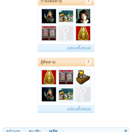
กำลังติดตาม
7
แสดงทั้งหมด
ผู้ติดตาม
7
แสดงทั้งหมด
หน้าแรก
สมาชิก
เจนัย