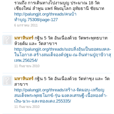
รวมถึง การเดินทางไปงานบุญ ประมาณ 18 วัด
เชียงใหม่ ลำพูน แพร่ พิษณุโลก อุทัยธานี ชัยนาท
http://palungjit.org/threads/คนบ้า
ทำบุญ.75308/page-127
6 มกราคม 2011
มหาหินทร์
กฐิน 5 วัด อันเนื่องด้วย วัดพระพุทธบาท
ห้วยต้ม และ วัดสาขาฯ
http://palungjit.org/threads/มอบสิ่งอันเป็นยอดมงคล-
ในโอกาส-สร้างสมเด็จองค์ปฐม-ณ-ถิ่นท่านปู่ฤาษีวาสุ
เทพ.256254/
11 กันยายน 2010
มหาหินทร์
กฐิน 5 วัด อันเนื่องด้วย วัดท่าซุง และ วัด
สาขาฯ
http://palungjit.org/threads/สร้าง-จัดมอบ-เหรียญ
สมเด็จพระพุทธโมกข์-รุ่น-มงคลเศรษฐี-เนื้อทองคำ-
เงิน-นวะ-และทองแดง.255335/
11 กันยายน 2010