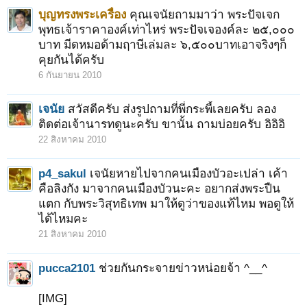
บุญทรงพระเครื่อง
คุณเจนัยถามมาว่า พระปัจเจก
พุทธเจ้าราคาองค์เท่าไหร่ พระปัจเจองค์ละ ๒๕,๐๐๐
บาท มีดหมอด้ามฤาษีเล่มละ ๖,๕๐๐บาทเอาจริงๆก็
คุยกันได้ครับ
6 กันยายน 2010
1
2
3
ถัดไป >
เจนัย
สวัสดีครับ ส่งรูปถามที่พี่กระพี้เลยครับ ลอง
ติดต่อเจ้านารทดูนะครับ ขานั้น ถามบ่อยครับ อิอิอิ
22 สิงหาคม 2010
p4_sakul
เจนัยหายไปจากคนเมืองบัวอะเปล่า เค้า
คือลิงกัง มาจากคนเมืองบัวนะคะ อยากส่งพระปืน
แตก กับพระวิสุทธิเทพ มาให้ดูว่าของแท้ไหม พอดูให้
ได้ไหมคะ
21 สิงหาคม 2010
pucca2101
ช่วยกันกระจายข่าวหน่อยจ้า ^__^
[IMG]