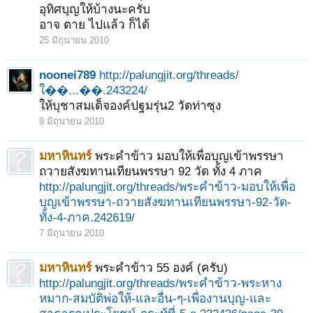
อุทิศบุญให้บ้างนะครับ
อาจ ตาย ไปแล้ว ก็ได้
25 มิถุนายน 2010
noonei789
http://palungjit.org/threads/
ใ��...��.243224/
ให้บุชาสมเด็จองค์ปฐมรุ่น2 วัดท่าซุง
9 มิถุนายน 2010
มหาหินทร์
พระคำข้าว มอบให้เพื่อบุญเข้าพรรษา
ถวายสังฆทานเทียนพรรษา 92 วัด ทั้ง 4 ภาค
http://palungjit.org/threads/พระคำข้าว-มอบให้เพื่อ
บุญเข้าพรรษา-ถวายสังฆทานเทียนพรรษา-92-วัด-
ทั้ง-4-ภาค.242619/
7 มิถุนายน 2010
มหาหินทร์
พระคำข้าว 55 องค์ (ครับ)
http://palungjit.org/threads/พระคำข้าว-พระหาง
หมาก-สมบัติพ่อให้-และอื่น-ๆ-เพื่องานบุญ-และ