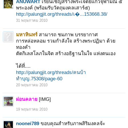
ANUWART
เรียนเชิญสร้างพระเจดีย์แก้วจุฬามณี ๕
พระองค์ (พร้อมรับวัตถุมงคลเสาร์๕)
http://palungjit.org/threads/เ�...153668.38/
31 พฤษภาคม 2010
มหาหินทร์
สามารถ ชมภาพ บรรยากาศ
การหล่อหลอม รวมกำลังใจ สร้างพระปฏิมา ด้วย
ทองคำ
ตัดกิเลสโลภในจิต สร้างอธิฐานในใจ แห่งตนเอง
ได้ที่....
http://palungjit.org/threads/คนบ้า
ทำบุญ.75308/page-60
20 พฤษภาคม 2010
ผ่อนคลาย
[IMG]
19 พฤษภาคม 2010
noonei789
ขอบคุณสำหรับภาพสิริมงคลจ้ะ