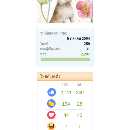
วันที่สมัครสมาชิก:
5 ตุลาคม 2004
โพสต์:
259
กระทู้เรื่องเด่น:
31
พลัง:
2,297
โพสต์เรตติ้ง
ได้รับ:
ให้:
2,111
249
134
26
44
40
7
1