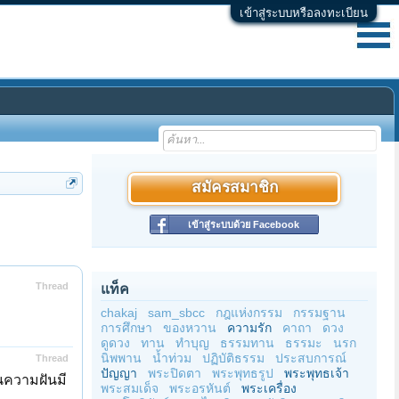
เข้าสู่ระบบหรือลงทะเบียน
สมัครสมาชิก
เข้าสู่ระบบด้วย Facebook
Thread
แท็ค
chakaj
sam_sbcc
กฎแห่งกรรม
กรรมฐาน
การศึกษา
ของหวาน
ความรัก
คาถา
ดวง
ดูดวง
ทาน
ทำบุญ
ธรรมทาน
ธรรมะ
นรก
นิพพาน
น้ำท่วม
ปฏิบัติธรรม
ประสบการณ์
Thread
ปัญญา
พระปิดตา
พระพุทธรูป
พระพุทธเจ้า
ในความฝันมี
พระสมเด็จ
พระอรหันต์
พระเครื่อง