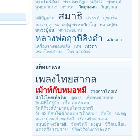
พระโพธิสัตว์
พระไตรปิฎก
พลังจิต
พุทธภูมิ
พุทธศาสนา
ภาวนา
วัตถุมงคล
วิญญาณ
สมาธิ
สติปัฏฐาน
สวรรค์
สุขภาพ
หลวงปู่ดู่
หลวงปู่ดู่ พรหมปัญโญ
หลวงปู่ทิม
หลวงปู่มั่น
หลวงพ่อปาน
หลวงพ่อฤาษีลิงดำ
อภิญญา
เครื่องรางของขลัง
เทพ
เทวดา
เพลงไทยสากล
โหราศาสตร์
แท็คมาแรง
เพลงไทยสากล
เม้าท์กับหมอหมี
รายการไทยเท่
น้ำใจไทยเพื่อไทย
ดูดวง
เพื่อคนชายขอบ
ยินดีที่ได้รู้จัก
เช็ค คนค้นฅน
วัดคีรีวงศ์ทำยาสมุนไพรแจกฟรี
วัย 63 ปีกับใช้ชีวิตแบบ “เด็กค่าย”
ฮีลใจ
หมอดู
หลวงปู่เทสก์ เทสรังสี
เรื่องจริงผ่านจอ
มนุษย์ต่างวัย talk
วัดศรีทวี
พุงยุบ
ชีวิตเปลี่ยน
นครศรีธรรมราช
ชีวิตจริงยิ่งกว่าละคร