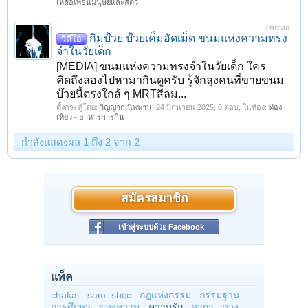
เหลือเพื่อนมนุษย์และสัตว์
Thread
กิมบ๊วย บ๊วยเค็มอัดเม็ด ขนมแห่งความทรง
วีดีโอ
จำในวัยเด็ก
[MEDIA] ขนมแห่งความทรงจำในวัยเด็ก ใคร
คิดถึงลองไปหามากินดูครับ รู้จักลุงคนที่ขายขนม
บ๊วยนี้ตรงใกล้ ๆ MRTสีลม...
ตั้งกระทู้โดย:
วิญญาณนิพพาน
,
24 มิถุนายน 2025
, 0 ตอบ, ในห้อง:
ท่อง
เที่ยว - อาหารการกิน
กำลังแสดงผล 1 ถึง 2 จาก 2
สมัครสมาชิก
เข้าสู่ระบบด้วย Facebook
แท็ค
chakaj
sam_sbcc
กฎแห่งกรรม
กรรมฐาน
การศึกษา
ของหวาน
ความรัก
คาถา
ดวง