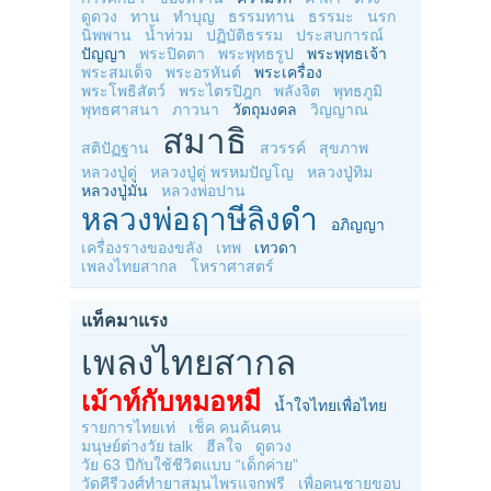
ดูดวง
ทาน
ทำบุญ
ธรรมทาน
ธรรมะ
นรก
นิพพาน
น้ำท่วม
ปฏิบัติธรรม
ประสบการณ์
ปัญญา
พระปิดตา
พระพุทธรูป
พระพุทธเจ้า
พระสมเด็จ
พระอรหันต์
พระเครื่อง
พระโพธิสัตว์
พระไตรปิฎก
พลังจิต
พุทธภูมิ
พุทธศาสนา
ภาวนา
วัตถุมงคล
วิญญาณ
สมาธิ
สติปัฏฐาน
สวรรค์
สุขภาพ
หลวงปู่ดู่
หลวงปู่ดู่ พรหมปัญโญ
หลวงปู่ทิม
หลวงปู่มั่น
หลวงพ่อปาน
หลวงพ่อฤาษีลิงดำ
อภิญญา
เครื่องรางของขลัง
เทพ
เทวดา
เพลงไทยสากล
โหราศาสตร์
แท็คมาแรง
เพลงไทยสากล
เม้าท์กับหมอหมี
น้ำใจไทยเพื่อไทย
รายการไทยเท่
เช็ค คนค้นฅน
มนุษย์ต่างวัย talk
ฮีลใจ
ดูดวง
วัย 63 ปีกับใช้ชีวิตแบบ “เด็กค่าย”
วัดคีรีวงศ์ทำยาสมุนไพรแจกฟรี
เพื่อคนชายขอบ