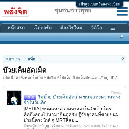
เข้าสู่ระบบหรือลงทะเบียน
ชุมชนชาวพุทธ
หน้าแรก
เว็บบอร์ด
มีอะไรใหม่
วิดีโอ
หน้าแรก
แท็ก
บ๊วยเค็มอัดเม็ด
เป็นเนื้อหาทั้งหมดในเว็บ พลังจิต ที่ใส่แท็ก บ๊วยเค็มอัดเม็ด. เปิดดู: 917.
Thread
กิมบ๊วย บ๊วยเค็มอัดเม็ด ขนมแห่งความทรง
วีดีโอ
จำในวัยเด็ก
[MEDIA] ขนมแห่งความทรงจำในวัยเด็ก ใคร
คิดถึงลองไปหามากินดูครับ รู้จักลุงคนที่ขายขนม
บ๊วยนี้ตรงใกล้ ๆ MRTสีลม...
ตั้งกระทู้โดย:
วิญญาณนิพพาน
,
24 มิถุนายน 2025
, 0 ตอบ, ในห้อง:
ช่วย