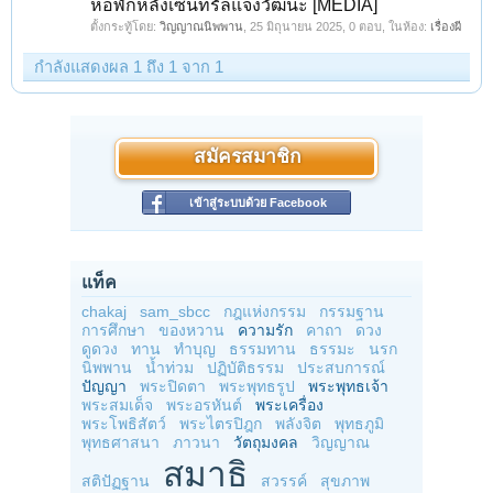
หอพักหลังเซ็นทรัลแจ้งวัฒนะ [MEDIA]
ตั้งกระทู้โดย:
วิญญาณนิพพาน
,
25 มิถุนายน 2025
, 0 ตอบ, ในห้อง:
เรื่องผี
กำลังแสดงผล 1 ถึง 1 จาก 1
สมัครสมาชิก
เข้าสู่ระบบด้วย Facebook
แท็ค
chakaj
sam_sbcc
กฎแห่งกรรม
กรรมฐาน
การศึกษา
ของหวาน
ความรัก
คาถา
ดวง
ดูดวง
ทาน
ทำบุญ
ธรรมทาน
ธรรมะ
นรก
นิพพาน
น้ำท่วม
ปฏิบัติธรรม
ประสบการณ์
ปัญญา
พระปิดตา
พระพุทธรูป
พระพุทธเจ้า
พระสมเด็จ
พระอรหันต์
พระเครื่อง
พระโพธิสัตว์
พระไตรปิฎก
พลังจิต
พุทธภูมิ
พุทธศาสนา
ภาวนา
วัตถุมงคล
วิญญาณ
สมาธิ
สติปัฏฐาน
สวรรค์
สุขภาพ