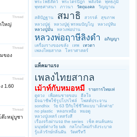
พระโพธิสัตว์
พระไตรปิฎก
พลังจิต
พุทธภูมิ
พุทธศาสนา
ภาวนา
วัตถุมงคล
วิญญาณ
สมาธิ
Thread
สติปัฏฐาน
สวรรค์
สุขภาพ
ดใหญ่
หลวงปู่ดู่
หลวงปู่ดู่ พรหมปัญโญ
หลวงปู่ทิม
หลวงปู่มั่น
หลวงพ่อปาน
หลวงพ่อฤาษีลิงดำ
อภิญญา
เครื่องรางของขลัง
เทพ
เทวดา
Thread
เพลงไทยสากล
โหราศาสตร์
ชมของ
แท็คมาแรง
เพลงไทยสากล
Thread
ง 1.60
เม้าท์กับหมอหมี
รายการไทยเท่
ดูดวง
เพื่อคนชายขอบ
ฮีลใจ
มิจฉาชีพใช้รูปโปรไฟล์
โพสต์ประจาน
sondhix
วัย 63 ปีกับใช้ชีวิตแบบ “เด็กค่าย”
Thread
no plastic
หลอกเหยื่อ
หมอดู
หลวงปู่เทสก์ เทสรังสี
๊ะหมู่บูชา
เรื่องจริงผ่านจอ the series
เช็ค คนค้นฅน
มนุษย์ต่างวัย talk
กลโกงใหม่กำลังระบาด
รู้แล้วรักษ์กลิ่นฝัน
วัดศรีทวี