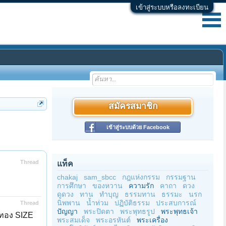
เข้าสู่ระบบหรือลงทะเบียน
สมัครสมาชิก
เข้าสู่ระบบด้วย Facebook
Thread
แท็ค
chakaj
sam_sbcc
กฎแห่งกรรม
กรรมฐาน
การศึกษา
ของหวาน
ความรัก
คาถา
ดวง
ดูดวง
ทาน
ทำบุญ
ธรรมทาน
ธรรมะ
นรก
นิพพาน
น้ำท่วม
ปฏิบัติธรรม
ประสบการณ์
Thread
ปัญญา
พระปิดตา
พระพุทธรูป
พระพุทธเจ้า
วทอง SIZE
พระสมเด็จ
พระอรหันต์
พระเครื่อง