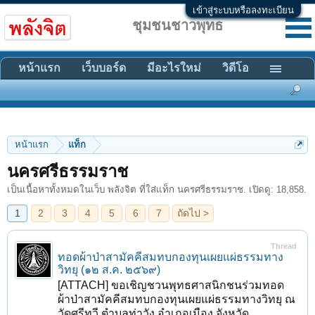
เข้าสู่ระบบหรือลงทะเบียน
ชุมชนชาวพุทธ
หน้าแรก
เว็บบอร์ด
มีอะไรใหม่
วิดีโอ
หน้าแรก
แท็ก
1
2
3
4
5
6
7
ถัดไป >
นครศรีธรรมราช
เป็นเนื้อหาทั้งหมดในเว็บ พลังจิต ที่ใส่แท็ก นครศรีธรรมราช. เปิดดู: 18,858.
Thread
ทอดผ้าป่าสามัคคีสมทบกองทุนเผยแผ่ธรรมทาง
วิทยุ (๑๒ ส.ค. ๒๕๖๙)
[ATTACH] ขอเชิญชวนพุทธศาสนิกชนร่วมทอด
ผ้าป่าสามัคคีสมทบกองทุนเผยแผ่ธรรมทางวิทยุ ณ
วัดศรีทวี ตำบลท่าวัง อำเภอเมือง จังหวัด