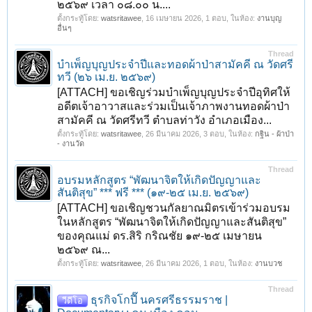
๒๕๖๙ เวลา ๐๘.๐๐ น....
ตั้งกระทู้โดย:
watsritawee
,
16 เมษายน 2026
, 1 ตอบ, ในห้อง:
งานบุญ
อื่นๆ
Thread
บำเพ็ญบุญประจำปีและทอดผ้าป่าสามัคคี ณ วัดศรี
ทวี (๒๖ เม.ย. ๒๕๖๙)
[ATTACH] ขอเชิญร่วมบำเพ็ญบุญประจำปีอุทิศให้
อดีตเจ้าอาวาสและร่วมเป็นเจ้าภาพงานทอดผ้าป่า
สามัคคี ณ วัดศรีทวี ตำบลท่าวัง อำเภอเมือง...
ตั้งกระทู้โดย:
watsritawee
,
26 มีนาคม 2026
, 3 ตอบ, ในห้อง:
กฐิน - ผ้าป่า
- งานวัด
Thread
อบรมหลักสูตร “พัฒนาจิตให้เกิดปัญญาและ
สันติสุข” *** ฟรี *** (๑๙-๒๕ เม.ย. ๒๕๖๙)
[ATTACH] ขอเชิญชวนกัลยาณมิตรเข้าร่วมอบรม
ในหลักสูตร “พัฒนาจิตให้เกิดปัญญาและสันติสุข”
ของคุณแม่ ดร.สิริ กริณชัย ๑๙-๒๕ เมษายน
๒๕๖๙ ณ...
ตั้งกระทู้โดย:
watsritawee
,
26 มีนาคม 2026
, 1 ตอบ, ในห้อง:
งานบวช
Thread
ธุรกิจโกปี๊ นครศรีธรรมราช |
วีดีโอ