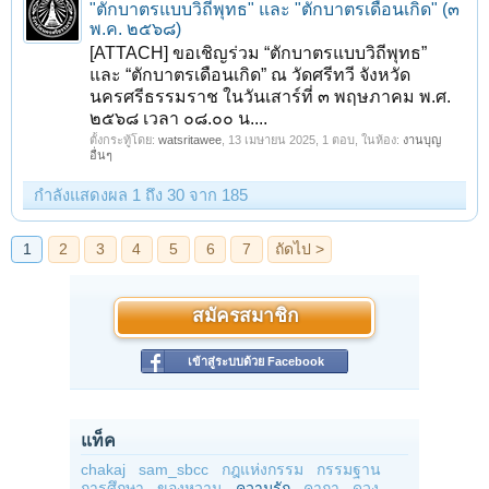
"ตักบาตรแบบวิถีพุทธ" และ "ตักบาตรเดือนเกิด" (๓
พ.ค. ๒๕๖๘)
[ATTACH] ขอเชิญร่วม “ตักบาตรแบบวิถีพุทธ”
และ “ตักบาตรเดือนเกิด” ณ วัดศรีทวี จังหวัด
นครศรีธรรมราช ในวันเสาร์ที่ ๓ พฤษภาคม พ.ศ.
๒๕๖๘ เวลา ๐๘.๐๐ น....
ตั้งกระทู้โดย:
watsritawee
,
13 เมษายน 2025
, 1 ตอบ, ในห้อง:
งานบุญ
อื่นๆ
กำลังแสดงผล 1 ถึง 30 จาก 185
สมัครสมาชิก
เข้าสู่ระบบด้วย Facebook
แท็ค
chakaj
sam_sbcc
กฎแห่งกรรม
กรรมฐาน
การศึกษา
ของหวาน
ความรัก
คาถา
ดวง