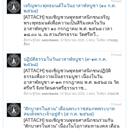
Thread
เจริญพระพุทธมนต์ในวันอาสาฬหบูชา (๑๐ ก.ค.
๒๕๖๘)
[ATTACH] ขอเชิญชวนพุทธศาสนิกชนเจริญ
พระพุทธมนต์เพื่อความเป็นสิริมงคลในวัน
อาสาฬหบูชา ๑๐ กรกฎาคม พ.ศ. ๒๕๖๘ เวลา
๑๘.๐๐ น. ณ สวนภัทรธรรม วัดศรีทวี...
ตั้งกระทู้โดย:
watsritawee
,
22 มิถุนายน 2025
, 1 ตอบ, ในห้อง:
งานบุญ
อื่นๆ
Thread
ปฏิบัติธรรมในวันอาสาฬหบูชา (๙-๑๓ ก.ค.
๒๕๖๘)
[ATTACH] ขอเชิญชวนพุทธศาสนิกชนปฏิบัติ
ธรรมเพื่อถวายเป็นธรรมบูชา เนื่องในวัน
อาสาฬหบูชา ๙-๑๓ กรกฎาคม พ.ศ. ๒๕๖๘ ณ วัด
ศรีทวี จังหวัดนครศรีธรรมราช...
ตั้งกระทู้โดย:
watsritawee
,
22 มิถุนายน 2025
, 1 ตอบ, ในห้อง:
งานบวช
Thread
“ตักบาตรในสวน” เดือนพระราชสมภพพระบาท
สมเด็จพระเจ้าอยู่หัว (๕ ก.ค. ๒๕๖๘)
[ATTACH] ขอเชิญชวนพุทธศาสนิกชนร่วมกัน
“ตักบาตรในสวน” เนื่องในโอกาสมหามงคล เดือน