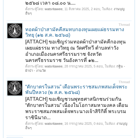
๒๕๖๘ เวลา ๐๘.๐๐ น....
ตั้งกระทู้โดย:
watsritawee
,
11 สิงหาคม 2025
, 2 ตอบ, ในห้อง:
งานบุญ
อื่นๆ
Thread
ทอดผ้าป่าสามัคคีสมทบกองทุนเผยแผ่ธรรมทาง
วิทยุ (๑๒ ส.ค. ๒๕๖๘)
[ATTACH] ขอเชิญร่วมทอดผ้าป่าสามัคคีกองทุน
เผยแผ่ธรรม ทางวิทยุ ณ วัดศรีทวี ตำบลท่าวัง
อำเภอเมืองนครศรีธรรมราช จังหวัด
นครศรีธรรมราช วันอังคารที่ ๑๒...
ตั้งกระทู้โดย:
watsritawee
,
28 กรกฎาคม 2025
, 5 ตอบ, ในห้อง:
กฐิน -
ผ้าป่า - งานวัด
Thread
“ตักบาตรในสวน” เดือนพระราชสมภพสมเด็จพระ
พันปีหลวง (๒ ส.ค. ๒๕๖๘)
[ATTACH] ขอเชิญชวนพุทธศาสนิกชนร่วมกัน
“ตักบาตรในสวน” เนื่องในโอกาสมหามงคล เดือน
พระราชสมภพสมเด็จพระนางเจ้าสิริกิติ์ พระบรม
ราชินีนาถ...
ตั้งกระทู้โดย:
watsritawee
,
16 กรกฎาคม 2025
, 0 ตอบ, ในห้อง:
งานบุญ
อื่นๆ