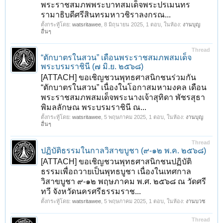
พระราชสมภพพระบาทสมเด็จพระปรเมนทร
รามาธิบดีศรีสินทรมหาวชิราลงกรณ...
ตั้งกระทู้โดย:
watsritawee
,
8 มิถุนายน 2025
, 1 ตอบ, ในห้อง:
งานบุญ
อื่นๆ
Thread
“ตักบาตรในสวน” เดือนพระราชสมภพสมเด็จ
พระบรมราชินี (๗ มิ.ย. ๒๕๖๘)
[ATTACH] ขอเชิญชวนพุทธศาสนิกชนร่วมกัน
“ตักบาตรในสวน” เนื่องในโอกาสมหามงคล เดือน
พระราชสมภพสมเด็จพระนางเจ้าสุทิดา พัชรสุธา
พิมลลักษณ พระบรมราชินี ณ...
ตั้งกระทู้โดย:
watsritawee
,
5 พฤษภาคม 2025
, 1 ตอบ, ในห้อง:
งานบุญ
อื่นๆ
Thread
ปฏิบัติธรรมในกาลวิสาขบูชา (๙-๑๒ พ.ค. ๒๕๖๘)
[ATTACH] ขอเชิญชวนพุทธศาสนิกชนปฏิบัติ
ธรรมเพื่อถวายเป็นพุทธบูชา เนื่องในเทศกาล
วิสาขบูชา ๙-๑๒ พฤษภาคม พ.ศ. ๒๕๖๘ ณ วัดศรี
ทวี จังหวัดนครศรีธรรมราช...
ตั้งกระทู้โดย:
watsritawee
,
5 พฤษภาคม 2025
, 1 ตอบ, ในห้อง:
งานบวช
Thread