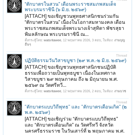
“ตักบาตรในสวน” เดือนพระราชสมภพสมเด็จ
พระบรมราชินี (๖ มิ.ย. ๒๕๖๙)
[ATTACH] ขอเชิญชวนพุทธศาสนิกชนร่วมกัน
“ตักบาตรในสวน” เนื่องในโอกาสมหามงคล เดือน
พระราชสมภพสมเด็จพระนางเจ้าสุทิดา พัชรสุธา
พิมลลักษณ พระบรมราชินี ณ...
ตั้งกระทู้โดย:
watsritawee
,
12 พฤษภาคม 2026
, 3 ตอบ, ในห้อง:
งานบุญ
อื่นๆ
Thread
ปฏิบัติธรรมวันวิสาขบูชา (๒๙ พ.ค.-๒ มิ.ย. ๒๕๖๙)
[ATTACH] ขอเชิญชวนพุทธศาสนิกชนปฏิบัติ
ธรรมเพื่อถวายเป็นพุทธบูชา เนื่องในเทศกาล
วิสาขบูชา ๒๙ พฤษภาคม ถึง ๒ มิถุนายน พ.ศ.
๒๕๖๙ ณ วัดศรีทวี...
ตั้งกระทู้โดย:
watsritawee
,
12 พฤษภาคม 2026
, 2 ตอบ, ในห้อง:
งานบวช
Thread
"ตักบาตรแบบวิถีพุทธ" และ "ตักบาตรเดือนเกิด" (๒
พ.ค. ๒๕๖๙)
[ATTACH] ขอเชิญร่วม “ตักบาตรแบบวิถีพุทธ”
และ “ตักบาตรเดือนเกิด” ณ วัดศรีทวี จังหวัด
นครศรีธรรมราช ในวันเสาร์ที่ ๒ พฤษภาคม พ.ศ.