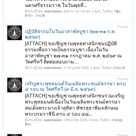
นครศรีธรรมราช ในวันพุธที่...
ตั้งกระทู้โดย:
watsritawee
,
อังคาร เวลา 01:44
, 1 ตอบ, ในห้อง:
กฐิน -
ผ้าป่า - งานวัด
Thread
ปฏิบัติธรรมในวันอาสาฬหบูชา (๒๗-๓๑ ก.ค.
๒๕๖๙)
[ATTACH] ขอเชิญชวนพุทธศาสนิกชนปฏิบัติ
ธรรมเพื่อถวายเป็นธรรมบูชา เนื่องในวัน
อาสาฬหบูชา ๒๗-๓๑ กรกฎาคม พ.ศ. ๒๕๖๙ ณ
วัดศรีทวี ติดต่อสอบถาม...
ตั้งกระทู้โดย:
watsritawee
,
2 กรกฎาคม 2026
, 1 ตอบ, ในห้อง:
งานบวช
Thread
เจริญพระพุทธมนต์วันเฉลิมพระชนม์พรรษา ครบ
๔ รอบ ณ วัดศรีทวี (๓ มิ.ย. ๒๕๖๙)
[ATTACH] ขอเชิญชวนพุทธศาสนิกชนร่วมเจริญ
พระพุทธมนต์เนื่องในวันเฉลิมพระชนม์พรรษา
สมเด็จพระนางเจ้าสุทิดา พัชรสุธาพิมลลักษณ
พระบรมราชินี ครบ ๔ รอบ ๔๘...
ตั้งกระทู้โดย:
watsritawee
,
3 มิถุนายน 2026
, 0 ตอบ, ในห้อง:
งานบุญ
อื่นๆ
Thread