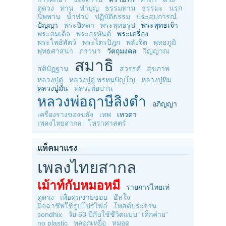
ดูดวง
ทาน
ทำบุญ
ธรรมทาน
ธรรมะ
นรก
นิพพาน
น้ำท่วม
ปฏิบัติธรรม
ประสบการณ์
ปัญญา
พระปิดตา
พระพุทธรูป
พระพุทธเจ้า
พระสมเด็จ
พระอรหันต์
พระเครื่อง
พระโพธิสัตว์
พระไตรปิฎก
พลังจิต
พุทธภูมิ
พุทธศาสนา
ภาวนา
วัตถุมงคล
วิญญาณ
สมาธิ
สติปัฏฐาน
สวรรค์
สุขภาพ
หลวงปู่ดู่
หลวงปู่ดู่ พรหมปัญโญ
หลวงปู่ทิม
หลวงปู่มั่น
หลวงพ่อปาน
หลวงพ่อฤาษีลิงดำ
อภิญญา
เครื่องรางของขลัง
เทพ
เทวดา
เพลงไทยสากล
โหราศาสตร์
แท็คมาแรง
เพลงไทยสากล
เม้าท์กับหมอหมี
รายการไทยเท่
ดูดวง
เพื่อคนชายขอบ
ฮีลใจ
มิจฉาชีพใช้รูปโปรไฟล์
โพสต์ประจาน
sondhix
วัย 63 ปีกับใช้ชีวิตแบบ “เด็กค่าย”
no plastic
หลอกเหยื่อ
หมอดู