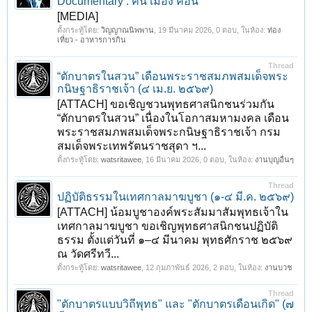
Documentary : คน เมือง คอน
[MEDIA]
ตั้งกระทู้โดย:
วิญญาณนิพพาน
,
19 มีนาคม 2026
, 0 ตอบ, ในห้อง:
ท่อง
เที่ยว - อาหารการกิน
Thread
“ตักบาตรในสวน” เดือนพระราชสมภพสมเด็จพระ
กนิษฐาธิราชเจ้า (๔ เม.ย. ๒๕๖๙)
[ATTACH] ขอเชิญชวนพุทธศาสนิกชนร่วมกัน
“ตักบาตรในสวน” เนื่องในโอกาสมหามงคล เดือน
พระราชสมภพสมเด็จพระกนิษฐาธิราชเจ้า กรม
สมเด็จพระเทพรัตนราชสุดา ฯ...
ตั้งกระทู้โดย:
watsritawee
,
16 มีนาคม 2026
, 0 ตอบ, ในห้อง:
งานบุญอื่นๆ
Thread
ปฏิบัติธรรมในเทศกาลมาฆบูชา (๑-๔ มี.ค. ๒๕๖๙)
[ATTACH] น้อมบูชาองค์พระสัมมาสัมพุทธเจ้าใน
เทศกาลมาฆบูชา ขอเชิญพุทธศาสนิกชนปฏิบัติ
ธรรม ตั้งแต่วันที่ ๑–๔ มีนาคม พุทธศักราช ๒๕๖๙
ณ วัดศรีทวี...
ตั้งกระทู้โดย:
watsritawee
,
12 กุมภาพันธ์ 2026
, 2 ตอบ, ในห้อง:
งานบวช
Thread
"ตักบาตรแบบวิถีพุทธ" และ "ตักบาตรเดือนเกิด" (๗