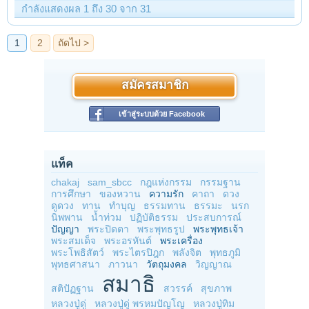
กำลังแสดงผล 1 ถึง 30 จาก 31
สมัครสมาชิก
เข้าสู่ระบบด้วย Facebook
แท็ค
chakaj
sam_sbcc
กฎแห่งกรรม
กรรมฐาน
การศึกษา
ของหวาน
ความรัก
คาถา
ดวง
ดูดวง
ทาน
ทำบุญ
ธรรมทาน
ธรรมะ
นรก
นิพพาน
น้ำท่วม
ปฏิบัติธรรม
ประสบการณ์
ปัญญา
พระปิดตา
พระพุทธรูป
พระพุทธเจ้า
พระสมเด็จ
พระอรหันต์
พระเครื่อง
พระโพธิสัตว์
พระไตรปิฎก
พลังจิต
พุทธภูมิ
พุทธศาสนา
ภาวนา
วัตถุมงคล
วิญญาณ
สมาธิ
สติปัฏฐาน
สวรรค์
สุขภาพ
หลวงปู่ดู่
หลวงปู่ดู่ พรหมปัญโญ
หลวงปู่ทิม