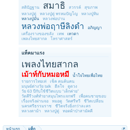
สมาธิ
สติปัฏฐาน
สวรรค์
สุขภาพ
หลวงปู่ดู่
หลวงปู่ดู่ พรหมปัญโญ
หลวงปู่ทิม
หลวงปู่มั่น
หลวงพ่อปาน
หลวงพ่อฤาษีลิงดำ
อภิญญา
เครื่องรางของขลัง
เทพ
เทวดา
เพลงไทยสากล
โหราศาสตร์
แท็คมาแรง
เพลงไทยสากล
เม้าท์กับหมอหมี
น้ำใจไทยเพื่อไทย
รายการไทยเท่
เช็ค คนค้นฅน
มนุษย์ต่างวัย talk
ฮีลใจ
ดูดวง
วัย 63 ปีกับใช้ชีวิตแบบ “เด็กค่าย”
วัดคีรีวงศ์ทำยาสมุนไพรแจกฟรี
เพื่อคนชายขอบ
เรื่องจริงผ่านจอ
หมอดู
วัดศรีทวี
ชีวิตเปลี่ยน
นครศรีธรรมราช
ชีวิตจริงยิ่งกว่าละคร
หลวงตาม้า
หลวงปู่ดู่
ทอดผ้าป่าสามัคคี
หน้าแรก
แท็ก