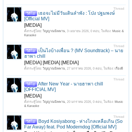
Thread
เธอจะไม่มีวันเดินลำพัง : โป่ง ปฐมพงษ์
วีดีโอ
[Official MV]
[MEDIA]
ตั้งกระทู้โดย:
วิญญาณนิพพาน
,
3 เมษายน 2026
, 0 ตอบ, ในห้อง:
Music &
Karaoke
Thread
เป็นไงบ้างเพื่อน ? (MV Soundtrack) – นาย
วีดีโอ
ฮาพา chill
[MEDIA] [MEDIA] [MEDIA]
ตั้งกระทู้โดย:
วิญญาณนิพพาน
,
27 มกราคม 2026
, 0 ตอบ, ในห้อง:
เรื่องผี
Thread
After New Year - นายฮาพา chill
วีดีโอ
[OFFICIAL MV]
[MEDIA]
ตั้งกระทู้โดย:
วิญญาณนิพพาน
,
20 มกราคม 2026
, 0 ตอบ, ในห้อง:
Music
& Karaoke
Thread
Boyd Kosiyabong - ห่างไกลเหลือเกิน (So
วีดีโอ
Far Away) feat. Pod Moderndog [Official MV]