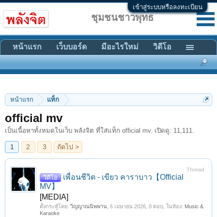
เข้าสู่ระบบหรือลงทะเบียน
ชุมชนชาวพุทธ
หน้าแรก
เว็บบอร์ด
มีอะไรใหม่
วิดีโอ
หน้าแรก
แท็ก
1
2
3
ถัดไป >
official mv
เป็นเนื้อหาทั้งหมดในเว็บ พลังจิต ที่ใส่แท็ก official mv. เปิดดู: 11,111.
Thread
เพื่อนชีวิต - เขียว คาราบาว【Official
วีดีโอ
MV】
[MEDIA]
ตั้งกระทู้โดย:
วิญญาณนิพพาน
,
6 เมษายน 2026
, 0 ตอบ, ในห้อง:
Music &
Karaoke