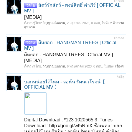
Thread
สัตว์รักสัตว์ - พงษ์สิทธิ์ คำภีร์ [ OFFICIAL
วีดีโอ
MV ]
[MEDIA]
ตั้งกระทู้โดย:
วิญญาณนิพพาน
,
25 ตุลาคม 2023
, 0 ตอบ, ในห้อง:
จักรวาล
คู่ขนาน
Thread
ผีหยอก - HANGMAN TREES [ Official
วีดีโอ
MV ]
ผีหยอก - HANGMAN TREES [ Official MV ]
[MEDIA]
ตั้งกระทู้โดย:
วิญญาณนิพพาน
,
6 พฤษภาคม 2023
, 0 ตอบ, ในห้อง:
เรื่องผี
วิดีโอ
บอกหน่อยได้ไหม - จอห์น รัตนเวโรจน์【
OFFICIAL MV 】
Digital Download : *123 1020565 3 iTunes
Download : http://goo.gl/wl5NmX ชื่อเพลง : บอก
หน่อยได้ไหม ศิลปิน : จอห์น รัตนเวโรจน์ คำร้อง