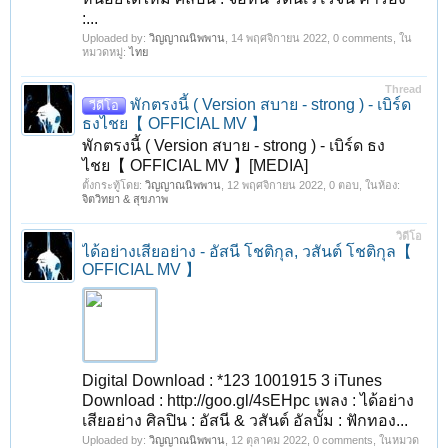
:...
Uploaded by:
วิญญาณนิพพาน
,
14 พฤศจิกายน 2022
, 0 comments, ใน
หมวดหมู่:
ไทย
Thread
พักตรงนี้ ( Version สบาย - strong ) - เบิร์ด
วีดีโอ
ธงไชย【 OFFICIAL MV 】
พักตรงนี้ ( Version สบาย - strong ) - เบิร์ด ธง
ไชย【 OFFICIAL MV 】[MEDIA]
ตั้งกระทู้โดย:
วิญญาณนิพพาน
,
12 พฤศจิกายน 2022
, 0 ตอบ, ในห้อง:
จิตวิทยา & สุขภาพ
วิดีโอ
ได้อย่างเสียอย่าง - อัสนี โชติกุล, วสันต์ โชติกุล【
OFFICIAL MV 】
Digital Download : *123 1001915 3 iTunes
Download : http://goo.gl/4sEHpc เพลง : ได้อย่าง
เสียอย่าง ศิลปิน : อัสนี & วสันต์ อัลบั้ม : ฟักทอง...
Uploaded by:
วิญญาณนิพพาน
,
12 ตุลาคม 2022
, 0 comments, ในหมวด