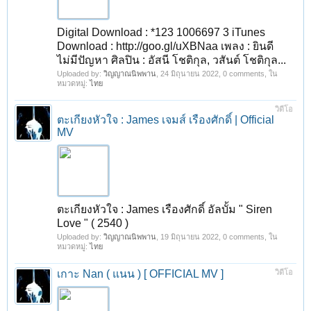
Digital Download : *123 1006697 3 iTunes
Download : http://goo.gl/uXBNaa เพลง : ยินดี
1
2
3
ถัดไป >
ไม่มีปัญหา ศิลปิน : อัสนี โชติกุล, วสันต์ โชติกุล...
Uploaded by:
วิญญาณนิพพาน
,
24 มิถุนายน 2022
, 0 comments, ใน
หมวดหมู่:
ไทย
วิดีโอ
ตะเกียงหัวใจ : James เจมส์ เรืองศักดิ์ | Official
MV
ตะเกียงหัวใจ : James เรืองศักดิ์ อัลบั้ม " Siren
Love " ( 2540 )
Uploaded by:
วิญญาณนิพพาน
,
19 มิถุนายน 2022
, 0 comments, ใน
หมวดหมู่:
ไทย
เกาะ Nan ( แนน ) [ OFFICIAL MV ]
วิดีโอ