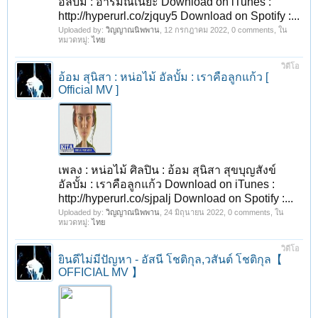
อัลบั้ม : อารมณ์เนี้ยะ Download on iTunes :
http://hyperurl.co/zjquy5 Download on Spotify :...
Uploaded by:
วิญญาณนิพพาน
,
12 กรกฎาคม 2022
, 0 comments, ใน
หมวดหมู่:
ไทย
วิดีโอ
อ้อม สุนิสา : หน่อไม้ อัลบั้ม : เราคือลูกแก้ว [
Official MV ]
เพลง : หน่อไม้ ศิลปิน : อ้อม สุนิสา สุขบุญสังข์
อัลบั้ม : เราคือลูกแก้ว Download on iTunes :
http://hyperurl.co/sjpalj Download on Spotify :...
Uploaded by:
วิญญาณนิพพาน
,
24 มิถุนายน 2022
, 0 comments, ใน
หมวดหมู่:
ไทย
วิดีโอ
ยินดีไม่มีปัญหา - อัสนี โชติกุล,วสันต์ โชติกุล【
OFFICIAL MV 】