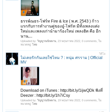
ธรรพ์ณธร-โฟร์ท Fire & Ice ( พ.ศ. 2543 ) ก้าว
แรกกับการทำงานคู่ของอู๋-โฟร์ท มีทั้งเพลงแต่ง
ใหม่และเพลงเก่านำมาร้องใหม่ เพลงฮิต คือ อีก
นาน,...
Uploaded by:
วิญญาณนิพพาน
,
23 พฤษภาคม 2022
, 0 comments, ใน
หมวดหมู่:
ไทย
วิดีโอ
ไม่เคยรักกันเลยใช่ไหม ? : หนุ่ม ศรราม | Official
MV
Download on iTunes : http://bit.ly/1ijwQDk ฟังที่
Deezer : http://bit.ly/1h7iCsy
Uploaded by:
วิญญาณนิพพาน
,
19 พฤษภาคม 2022
, 0 comments, ใน
หมวดหมู่:
ไทย