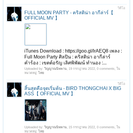
วิดีโอ
FULL MOON PARTY - คริสติน่า อากีล่าร์【
OFFICIAL MV 】
iTunes Download : https://goo.gl/lrAEQ8 เพลง :
Full Moon Party ศิลปิน : คริสติน่า อากีล่าร์
คำร้อง : เขตต์อรัญ เลิศพิพัฒน์ ทำนอง :...
Uploaded by:
วิญญาณนิพพาน
,
19 กรกฎาคม 2022
, 0 comments, ใน
หมวดหมู่:
ไทย
วิดีโอ
สิ้นสุดคือจุดเริ่มต้น - BIRD THONGCHAI X BIG
ASS【 OFFICIAL MV 】
Uploaded by:
วิญญาณนิพพาน
,
15 กรกฎาคม 2022
, 0 comments, ใน
หมวดหมู่:
ไทย