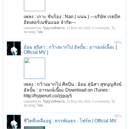
เพลง : เกาะ ขับร้อง : Nan ( แนน ) ---บริษัท เรดบีท
อิทเตอร์เนชั่นแนล จำกัด---
Uploaded by:
วิญญาณนิพพาน
,
13 มิถุนายน 2022
, 0 comments, ใน
หมวดหมู่:
ไทย
วิดีโอ
อ้อม สุนิสา : กว้างมากไป อัลบั้ม : อารมณ์เนี้ยะ [
Official MV ]
เพลง : กว้างมากไป ศิลปิน : อ้อม สุนิสา สุขบุญสังข์
อัลบั้ม : อารมณ์เนี้ยะ Download on iTunes :
http://hyperurl.co/zjquy5
Uploaded by:
วิญญาณนิพพาน
,
10 มิถุนายน 2022
, 0 comments, ใน
หมวดหมู่:
ไทย
วิดีโอ
ชีวิตที่เหลืออยู่ : ธรรพ์ณธร - โฟร์ท | Official MV