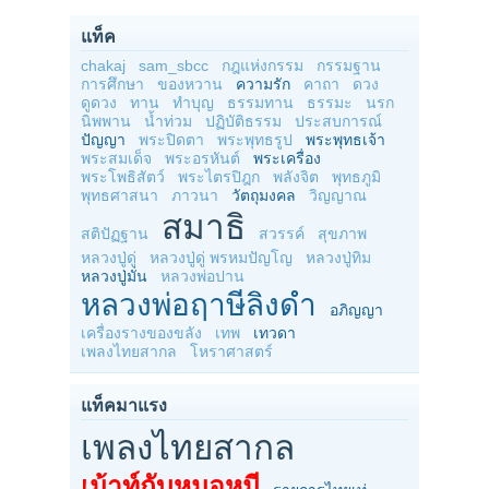
แท็ค
chakaj
sam_sbcc
กฎแห่งกรรม
กรรมฐาน
การศึกษา
ของหวาน
ความรัก
คาถา
ดวง
ดูดวง
ทาน
ทำบุญ
ธรรมทาน
ธรรมะ
นรก
นิพพาน
น้ำท่วม
ปฏิบัติธรรม
ประสบการณ์
ปัญญา
พระปิดตา
พระพุทธรูป
พระพุทธเจ้า
พระสมเด็จ
พระอรหันต์
พระเครื่อง
พระโพธิสัตว์
พระไตรปิฎก
พลังจิต
พุทธภูมิ
พุทธศาสนา
ภาวนา
วัตถุมงคล
วิญญาณ
สมาธิ
สติปัฏฐาน
สวรรค์
สุขภาพ
หลวงปู่ดู่
หลวงปู่ดู่ พรหมปัญโญ
หลวงปู่ทิม
หลวงปู่มั่น
หลวงพ่อปาน
หลวงพ่อฤาษีลิงดำ
อภิญญา
เครื่องรางของขลัง
เทพ
เทวดา
เพลงไทยสากล
โหราศาสตร์
แท็คมาแรง
เพลงไทยสากล
เม้าท์กับหมอหมี