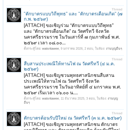
Thread
"ตักบาตรแบบวิถีพุทธ" และ "ตักบาตรเดือนเกิด" (๗
ก.พ. ๒๕๖๙)
[ATTACH] ขอเชิญร่วม “ตักบาตรแบบวิถีพุทธ”
และ “ตักบาตรเดือนเกิด” ณ วัดศรีทวี จังหวัด
นครศรีธรรมราช ในวันเสาร์ที่ ๗ กุมภาพันธ์ พ.ศ.
๒๕๖๙ เวลา ๐๘.๐๐...
ตั้งกระทู้โดย:
watsritawee
,
9 มกราคม 2026
, 2 ตอบ, ในห้อง:
งานบุญอื่นๆ
Thread
สืบสานประเพณีให้ทานไฟ ณ วัดศรีทวี (๔ ม.ค.
๒๕๖๙)
[ATTACH] ขอเชิญชวนพุทธศาสนิกชนสืบสาน
ประเพณีให้ทานไฟ ณ วัดศรีทวี จังหวัด
นครศรีธรรมราช ในวันอาทิตย์ที่ ๔ มกราคม พ.ศ.
๒๕๖๙ เริ่มเวลา ๐๖.๐๐ น....
ตั้งกระทู้โดย:
watsritawee
,
11 ธันวาคม 2025
, 3 ตอบ, ในห้อง:
งานบุญ
อื่นๆ
Thread
ตักบาตรต้อนรับปีใหม่ ณ วัดศรีทวี (๓ ม.ค. ๒๕๖๙)
[ATTACH] ขอเชิญชวนพุทธศาสนิกชน ตักบาตร