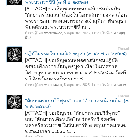
พระบรมราชินี (๗ มิ.ย. ๒๕๖๘)
[ATTACH] ขอเชิญชวนพุทธศาสนิกชนร่วมกัน
“ตักบาตรในสวน” เนื่องในโอกาสมหามงคล เดือน
พระราชสมภพสมเด็จพระนางเจ้าสุทิดา พัชรสุธา
พิมลลักษณ พระบรมราชินี ณ...
ตั้งกระทู้โดย:
watsritawee
,
5 พฤษภาคม 2025
, 1 ตอบ, ในห้อง:
งานบุญ
อื่นๆ
Thread
ปฏิบัติธรรมในกาลวิสาขบูชา (๙-๑๒ พ.ค. ๒๕๖๘)
[ATTACH] ขอเชิญชวนพุทธศาสนิกชนปฏิบัติ
ธรรมเพื่อถวายเป็นพุทธบูชา เนื่องในเทศกาล
วิสาขบูชา ๙-๑๒ พฤษภาคม พ.ศ. ๒๕๖๘ ณ วัดศรี
ทวี จังหวัดนครศรีธรรมราช...
ตั้งกระทู้โดย:
watsritawee
,
5 พฤษภาคม 2025
, 1 ตอบ, ในห้อง:
งานบวช
Thread
"ตักบาตรแบบวิถีพุทธ" และ "ตักบาตรเดือนเกิด" (๓
พ.ค. ๒๕๖๘)
[ATTACH] ขอเชิญร่วม “ตักบาตรแบบวิถีพุทธ”
และ “ตักบาตรเดือนเกิด” ณ วัดศรีทวี จังหวัด
นครศรีธรรมราช ในวันเสาร์ที่ ๓ พฤษภาคม พ.ศ.
๒๕๖๘ เวลา ๐๘.๐๐ น....