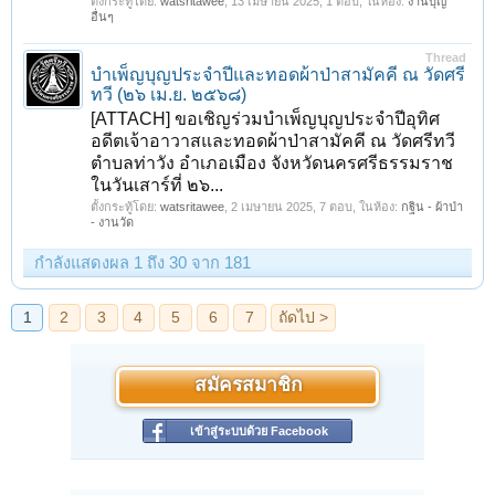
ตั้งกระทู้โดย:
watsritawee
,
13 เมษายน 2025
, 1 ตอบ, ในห้อง:
งานบุญ
อื่นๆ
Thread
บำเพ็ญบุญประจำปีและทอดผ้าป่าสามัคคี ณ วัดศรี
ทวี (๒๖ เม.ย. ๒๕๖๘)
[ATTACH] ขอเชิญร่วมบำเพ็ญบุญประจำปีอุทิศ
อดีตเจ้าอาวาสและทอดผ้าป่าสามัคคี ณ วัดศรีทวี
ตำบลท่าวัง อำเภอเมือง จังหวัดนครศรีธรรมราช
ในวันเสาร์ที่ ๒๖...
ตั้งกระทู้โดย:
watsritawee
,
2 เมษายน 2025
, 7 ตอบ, ในห้อง:
กฐิน - ผ้าป่า
- งานวัด
กำลังแสดงผล 1 ถึง 30 จาก 181
สมัครสมาชิก
เข้าสู่ระบบด้วย Facebook