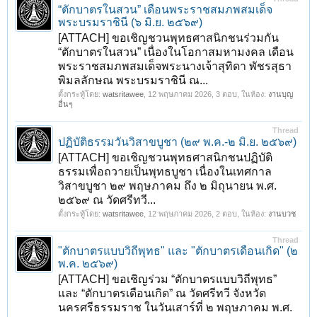
“ตักบาตรในสวน” เดือนพระราชสมภพสมเด็จ
พระบรมราชินี (๖ มิ.ย. ๒๕๖๙)
[ATTACH] ขอเชิญชวนพุทธศาสนิกชนร่วมกัน
“ตักบาตรในสวน” เนื่องในโอกาสมหามงคล เดือน
พระราชสมภพสมเด็จพระนางเจ้าสุทิดา พัชรสุธา
พิมลลักษณ พระบรมราชินี ณ...
ตั้งกระทู้โดย:
watsritawee
,
12 พฤษภาคม 2026
, 3 ตอบ, ในห้อง:
งานบุญ
อื่นๆ
Thread
ปฏิบัติธรรมวันวิสาขบูชา (๒๙ พ.ค.-๒ มิ.ย. ๒๕๖๙)
[ATTACH] ขอเชิญชวนพุทธศาสนิกชนปฏิบัติ
ธรรมเพื่อถวายเป็นพุทธบูชา เนื่องในเทศกาล
วิสาขบูชา ๒๙ พฤษภาคม ถึง ๒ มิถุนายน พ.ศ.
๒๕๖๙ ณ วัดศรีทวี...
ตั้งกระทู้โดย:
watsritawee
,
12 พฤษภาคม 2026
, 2 ตอบ, ในห้อง:
งานบวช
Thread
"ตักบาตรแบบวิถีพุทธ" และ "ตักบาตรเดือนเกิด" (๒
พ.ค. ๒๕๖๙)
[ATTACH] ขอเชิญร่วม “ตักบาตรแบบวิถีพุทธ”
และ “ตักบาตรเดือนเกิด” ณ วัดศรีทวี จังหวัด
นครศรีธรรมราช ในวันเสาร์ที่ ๒ พฤษภาคม พ.ศ.