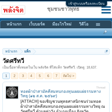
เข้าสู่ระบบหรือลงทะเบียน
ชุมชนชาวพุทธ
หน้าแรก
เว็บบอร์ด
มีอะไรใหม่
วิดีโอ
หน้าแรก
แท็ก
1
2
3
4
5
6
7
ถัดไป >
วัดศรีทวี
เป็นเนื้อหาทั้งหมดในเว็บ พลังจิต ที่ใส่แท็ก วัดศรีทวี. เปิดดู: 18,637.
Thread
ทอดผ้าป่าสามัคคีสมทบกองทุนเผยแผ่ธรรมทาง
วิทยุ (๑๒ ส.ค. ๒๕๖๙)
[ATTACH] ขอเชิญชวนพุทธศาสนิกชนร่วมทอด
ผ้าป่าสามัคคีสมทบกองทุนเผยแผ่ธรรมทางวิทยุ ณ
วัดศรีทวี ตำบลท่าวัง อำเภอเมือง จังหวัด