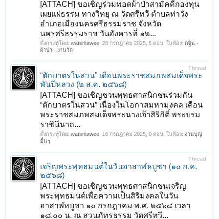
[ATTACH] ขอเชิญร่วมทอดผ้าป่าสามัคคีกองทุน
1
2
3
4
5
6
7
ถัดไป >
เผยแผ่ธรรม ทางวิทยุ ณ วัดศรีทวี ตำบลท่าวัง
อำเภอเมืองนครศรีธรรมราช จังหวัด
นครศรีธรรมราช วันอังคารที่ ๑๒...
ตั้งกระทู้โดย:
watsritawee
,
28 กรกฎาคม 2025
, 5 ตอบ, ในห้อง:
กฐิน -
ผ้าป่า - งานวัด
Thread
“ตักบาตรในสวน” เดือนพระราชสมภพสมเด็จพระ
พันปีหลวง (๒ ส.ค. ๒๕๖๘)
[ATTACH] ขอเชิญชวนพุทธศาสนิกชนร่วมกัน
“ตักบาตรในสวน” เนื่องในโอกาสมหามงคล เดือน
พระราชสมภพสมเด็จพระนางเจ้าสิริกิติ์ พระบรม
ราชินีนาถ...
ตั้งกระทู้โดย:
watsritawee
,
16 กรกฎาคม 2025
, 0 ตอบ, ในห้อง:
งานบุญ
อื่นๆ
Thread
เจริญพระพุทธมนต์ในวันอาสาฬหบูชา (๑๐ ก.ค.
๒๕๖๘)
[ATTACH] ขอเชิญชวนพุทธศาสนิกชนเจริญ
พระพุทธมนต์เพื่อความเป็นสิริมงคลในวัน
อาสาฬหบูชา ๑๐ กรกฎาคม พ.ศ. ๒๕๖๘ เวลา
๑๘.๐๐ น. ณ สวนภัทรธรรม วัดศรีทวี...