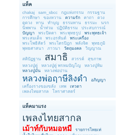
แท็ค
chakaj
sam_sbcc
กฎแห่งกรรม
กรรมฐาน
การศึกษา
ของหวาน
ความรัก
คาถา
ดวง
ดูดวง
ทาน
ทำบุญ
ธรรมทาน
ธรรมะ
นรก
นิพพาน
น้ำท่วม
ปฏิบัติธรรม
ประสบการณ์
ปัญญา
พระปิดตา
พระพุทธรูป
พระพุทธเจ้า
พระสมเด็จ
พระอรหันต์
พระเครื่อง
พระโพธิสัตว์
พระไตรปิฎก
พลังจิต
พุทธภูมิ
พุทธศาสนา
ภาวนา
วัตถุมงคล
วิญญาณ
สมาธิ
สติปัฏฐาน
สวรรค์
สุขภาพ
หลวงปู่ดู่
หลวงปู่ดู่ พรหมปัญโญ
หลวงปู่ทิม
หลวงปู่มั่น
หลวงพ่อปาน
หลวงพ่อฤาษีลิงดำ
อภิญญา
เครื่องรางของขลัง
เทพ
เทวดา
เพลงไทยสากล
โหราศาสตร์
แท็คมาแรง
เพลงไทยสากล
เม้าท์กับหมอหมี
รายการไทยเท่