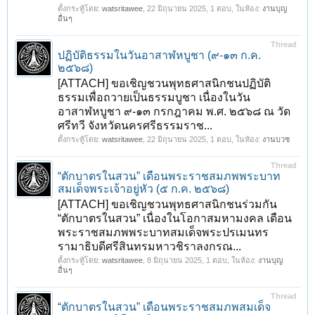
ตั้งกระทู้โดย:
watsritawee
,
22 มิถุนายน 2025
, 1 ตอบ, ในห้อง:
งานบุญ
อื่นๆ
Thread
ปฏิบัติธรรมในวันอาสาฬหบูชา (๙-๑๓ ก.ค.
๒๕๖๘)
[ATTACH] ขอเชิญชวนพุทธศาสนิกชนปฏิบัติ
ธรรมเพื่อถวายเป็นธรรมบูชา เนื่องในวัน
อาสาฬหบูชา ๙-๑๓ กรกฎาคม พ.ศ. ๒๕๖๘ ณ วัด
ศรีทวี จังหวัดนครศรีธรรมราช...
ตั้งกระทู้โดย:
watsritawee
,
22 มิถุนายน 2025
, 1 ตอบ, ในห้อง:
งานบวช
Thread
“ตักบาตรในสวน” เดือนพระราชสมภพพระบาท
สมเด็จพระเจ้าอยู่หัว (๕ ก.ค. ๒๕๖๘)
[ATTACH] ขอเชิญชวนพุทธศาสนิกชนร่วมกัน
“ตักบาตรในสวน” เนื่องในโอกาสมหามงคล เดือน
พระราชสมภพพระบาทสมเด็จพระปรเมนทร
รามาธิบดีศรีสินทรมหาวชิราลงกรณ...
ตั้งกระทู้โดย:
watsritawee
,
8 มิถุนายน 2025
, 1 ตอบ, ในห้อง:
งานบุญ
อื่นๆ
Thread
“ตักบาตรในสวน” เดือนพระราชสมภพสมเด็จ