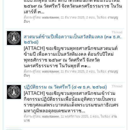
แบบวิถีพุทธ และ ตักบาตรเดือนเกิด ต้อนรับปีใหม่
๒๕๖๙ ณ วัดศรีทวี จังหวัดนครศรีธรรมราช ในวัน
เสาร์ที่ ๓...
ตั้งกระทู้โดย:
watsritawee
,
11 ธันวาคม 2025
, 2 ตอบ, ในห้อง:
งานบุญ
อื่นๆ
Thread
สวดมนต์ข้ามปีเพื่อความเป็นสวัสดิมงคล (๓๑ ธ.ค.
๒๕๖๘)
[ATTACH] ขอเชิญชวนพุทธศาสนิกชนสวดมนต์
ข้ามปี เพื่อความเป็นสวัสดิมงคล ต้อนรับปีใหม่
พุทธศักราช ๒๕๖๙ ณ วัดศรีทวี จังหวัด
นครศรีธรรมราช ในวันพุธที่ ๓๑...
ตั้งกระทู้โดย:
watsritawee
,
11 ธันวาคม 2025
, 2 ตอบ, ในห้อง:
งานบุญ
อื่นๆ
ปฏิบัติธรรม ณ วัดศรีทวี (๔-๗ ธ.ค. ๒๕๖๘)
Thread
[ATTACH] ขอเชิญชวนพุทธศาสนิกชนเข้าร่วม
กิจกรรมปฏิบัติธรรมเพื่อน้อมอุทิศถวายเป็นพระ
ราชกุศลแด่พระบาทสมเด็จพระบรมชนกาธิเบศร
มหาภูมิพลอดุลยเดชมหาราช...
ตั้งกระทู้โดย:
watsritawee
,
11 พฤศจิกายน 2025
, 1 ตอบ, ในห้อง:
งาน
บวช