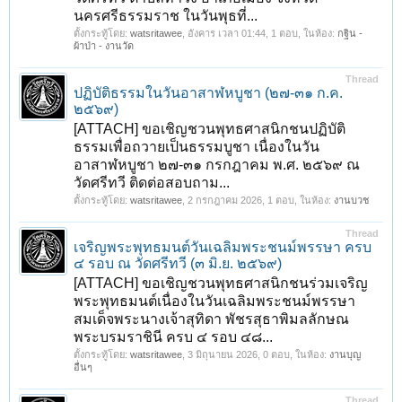
นครศรีธรรมราช ในวันพุธที่...
ตั้งกระทู้โดย:
watsritawee
,
อังคาร เวลา 01:44
, 1 ตอบ, ในห้อง:
กฐิน -
ผ้าป่า - งานวัด
Thread
ปฏิบัติธรรมในวันอาสาฬหบูชา (๒๗-๓๑ ก.ค.
๒๕๖๙)
[ATTACH] ขอเชิญชวนพุทธศาสนิกชนปฏิบัติ
ธรรมเพื่อถวายเป็นธรรมบูชา เนื่องในวัน
อาสาฬหบูชา ๒๗-๓๑ กรกฎาคม พ.ศ. ๒๕๖๙ ณ
วัดศรีทวี ติดต่อสอบถาม...
ตั้งกระทู้โดย:
watsritawee
,
2 กรกฎาคม 2026
, 1 ตอบ, ในห้อง:
งานบวช
Thread
เจริญพระพุทธมนต์วันเฉลิมพระชนม์พรรษา ครบ
๔ รอบ ณ วัดศรีทวี (๓ มิ.ย. ๒๕๖๙)
[ATTACH] ขอเชิญชวนพุทธศาสนิกชนร่วมเจริญ
พระพุทธมนต์เนื่องในวันเฉลิมพระชนม์พรรษา
สมเด็จพระนางเจ้าสุทิดา พัชรสุธาพิมลลักษณ
พระบรมราชินี ครบ ๔ รอบ ๔๘...
ตั้งกระทู้โดย:
watsritawee
,
3 มิถุนายน 2026
, 0 ตอบ, ในห้อง:
งานบุญ
อื่นๆ
Thread