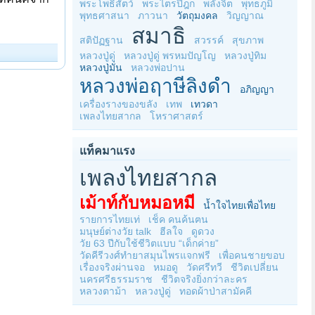
พระโพธิสัตว์
พระไตรปิฎก
พลังจิต
พุทธภูมิ
พุทธศาสนา
ภาวนา
วัตถุมงคล
วิญญาณ
สมาธิ
สติปัฏฐาน
สวรรค์
สุขภาพ
หลวงปู่ดู่
หลวงปู่ดู่ พรหมปัญโญ
หลวงปู่ทิม
หลวงปู่มั่น
หลวงพ่อปาน
หลวงพ่อฤาษีลิงดำ
อภิญญา
เครื่องรางของขลัง
เทพ
เทวดา
เพลงไทยสากล
โหราศาสตร์
แท็คมาแรง
เพลงไทยสากล
เม้าท์กับหมอหมี
น้ำใจไทยเพื่อไทย
รายการไทยเท่
เช็ค คนค้นฅน
มนุษย์ต่างวัย talk
ฮีลใจ
ดูดวง
วัย 63 ปีกับใช้ชีวิตแบบ “เด็กค่าย”
วัดคีรีวงศ์ทำยาสมุนไพรแจกฟรี
เพื่อคนชายขอบ
เรื่องจริงผ่านจอ
หมอดู
วัดศรีทวี
ชีวิตเปลี่ยน
นครศรีธรรมราช
ชีวิตจริงยิ่งกว่าละคร
หลวงตาม้า
หลวงปู่ดู่
ทอดผ้าป่าสามัคคี