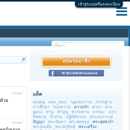
เข้าสู่ระบบหรือลงทะเบียน
สมัครสมาชิก
เข้าสู่ระบบด้วย Facebook
Thread
แท็ค
ด้วย
chakaj
sam_sbcc
กฎแห่งกรรม
กรรมฐาน
การศึกษา
ของหวาน
ความรัก
คาถา
ดวง
ดูดวง
ทาน
ทำบุญ
ธรรมทาน
ธรรมะ
นรก
นิพพาน
น้ำท่วม
ปฏิบัติธรรม
ประสบการณ์
ปัญญา
พระปิดตา
พระพุทธรูป
พระพุทธเจ้า
Thread
พระสมเด็จ
พระอรหันต์
พระเครื่อง
้เทคนิคจาก