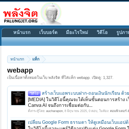
หน้าแรก
เว็บบอร์ด
มีอะไรใหม่
วิดีโอ
รูปภา
หน้าแรก
แท็ก
webapp
เป็นเนื้อหาทั้งหมดในเว็บ พลังจิต ที่ใส่แท็ก webapp. เปิดดู: 1,327.
สร้างเว็บแอพระบบฝาก-ถอนเงินนักเรียน ด้วย 
วีดีโอ
[MEDIA] ในวิดีโอนี้คุณจะได้เห็นขั้นตอนการสร้า
Canva AI จนถึงการเชื่อมต่อกับ...
ตั้งกระทู้โดย:
aucharapon
,
8 มิถุนายน 2025
, 0 ตอบ, ในห้อง:
คอมพิวเตอร์ &
เปลี่ยน Google Form ธรรมดา ให้ดูเหมือนเว็บแอปด้วย
ในวิดีโอนี้เราจะแชร์วิธีการปรับแต่ง Google For