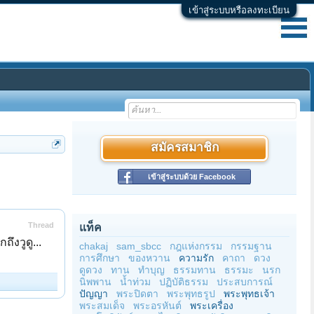
เข้าสู่ระบบหรือลงทะเบียน
สมัครสมาชิก
เข้าสู่ระบบด้วย Facebook
Thread
แท็ค
ึงวูดู...
chakaj
sam_sbcc
กฎแห่งกรรม
กรรมฐาน
การศึกษา
ของหวาน
ความรัก
คาถา
ดวง
ดูดวง
ทาน
ทำบุญ
ธรรมทาน
ธรรมะ
นรก
นิพพาน
น้ำท่วม
ปฏิบัติธรรม
ประสบการณ์
ปัญญา
พระปิดตา
พระพุทธรูป
พระพุทธเจ้า
พระสมเด็จ
พระอรหันต์
พระเครื่อง