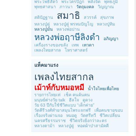
พระโพธิสัตว์
พระไตรปิฎก
พลังจิต
พุทธภูมิ
พุทธศาสนา
ภาวนา
วัตถุมงคล
วิญญาณ
สมาธิ
สติปัฏฐาน
สวรรค์
สุขภาพ
หลวงปู่ดู่
หลวงปู่ดู่ พรหมปัญโญ
หลวงปู่ทิม
หลวงปู่มั่น
หลวงพ่อปาน
หลวงพ่อฤาษีลิงดำ
อภิญญา
เครื่องรางของขลัง
เทพ
เทวดา
เพลงไทยสากล
โหราศาสตร์
แท็คมาแรง
เพลงไทยสากล
เม้าท์กับหมอหมี
น้ำใจไทยเพื่อไทย
รายการไทยเท่
เช็ค คนค้นฅน
มนุษย์ต่างวัย talk
ฮีลใจ
ดูดวง
วัย 63 ปีกับใช้ชีวิตแบบ “เด็กค่าย”
วัดคีรีวงศ์ทำยาสมุนไพรแจกฟรี
เพื่อคนชายขอบ
เรื่องจริงผ่านจอ
หมอดู
วัดศรีทวี
ชีวิตเปลี่ยน
นครศรีธรรมราช
ชีวิตจริงยิ่งกว่าละคร
หลวงตาม้า
หลวงปู่ดู่
ทอดผ้าป่าสามัคคี