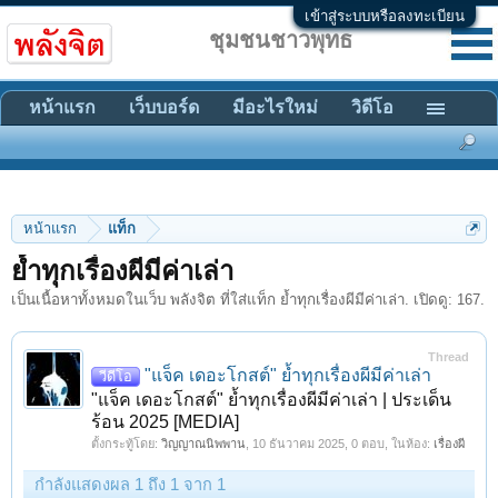
เข้าสู่ระบบหรือลงทะเบียน
ชุมชนชาวพุทธ
หน้าแรก
เว็บบอร์ด
มีอะไรใหม่
วิดีโอ
หน้าแรก
แท็ก
ย้ำทุกเรื่องผีมีค่าเล่า
เป็นเนื้อหาทั้งหมดในเว็บ พลังจิต ที่ใส่แท็ก ย้ำทุกเรื่องผีมีค่าเล่า. เปิดดู: 167.
Thread
"แจ็ค เดอะโกสต์" ย้ำทุกเรื่องผีมีค่าเล่า
วีดีโอ
"แจ็ค เดอะโกสต์" ย้ำทุกเรื่องผีมีค่าเล่า | ประเด็น
ร้อน 2025 [MEDIA]
ตั้งกระทู้โดย:
วิญญาณนิพพาน
,
10 ธันวาคม 2025
, 0 ตอบ, ในห้อง:
เรื่องผี
กำลังแสดงผล 1 ถึง 1 จาก 1