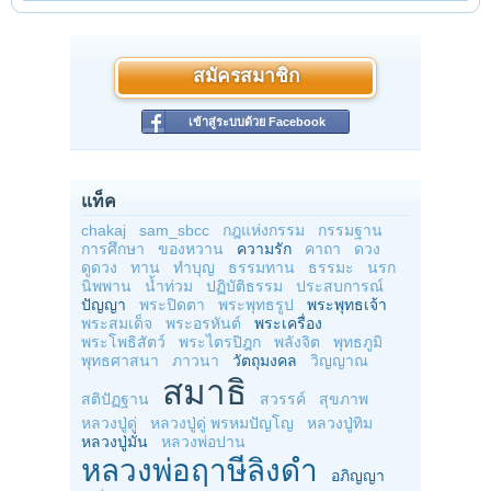
สมัครสมาชิก
เข้าสู่ระบบด้วย Facebook
แท็ค
chakaj
sam_sbcc
กฎแห่งกรรม
กรรมฐาน
การศึกษา
ของหวาน
ความรัก
คาถา
ดวง
ดูดวง
ทาน
ทำบุญ
ธรรมทาน
ธรรมะ
นรก
นิพพาน
น้ำท่วม
ปฏิบัติธรรม
ประสบการณ์
ปัญญา
พระปิดตา
พระพุทธรูป
พระพุทธเจ้า
พระสมเด็จ
พระอรหันต์
พระเครื่อง
พระโพธิสัตว์
พระไตรปิฎก
พลังจิต
พุทธภูมิ
พุทธศาสนา
ภาวนา
วัตถุมงคล
วิญญาณ
สมาธิ
สติปัฏฐาน
สวรรค์
สุขภาพ
หลวงปู่ดู่
หลวงปู่ดู่ พรหมปัญโญ
หลวงปู่ทิม
หลวงปู่มั่น
หลวงพ่อปาน
หลวงพ่อฤาษีลิงดำ
อภิญญา