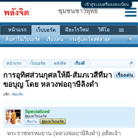
เข้าสู่ระบบหรือลงทะเบียน
ชุมชนชาวพุทธ
หน้าแรก
มีอะไรใหม่
วิดีโอ
เว็บบอร์ด
ค้นหาในเว็บบอร์ด
เรื่องเด่น
กระทู้และโพสต์ล่าสุด
หน้าแรก
เว็บบอร์ด
พลังจิต
เรื่องผี
การอุทิศส่วนกุศลให้ผี-สัมภเวสีที่มา
เรื่องเด่น
ขอบุญ โดย หลวงพ่อฤาษีลิงดำ
แท็ก:
เพิ่มแท็ก
Specialized
ผู้ดูแลเว็บบอร์ด
ทีมงาน
ผู้ดูแลเว็บบอร์ด
พระราชพรหมยาน (หลวงพ่อฤาษีลิงดำ) อดีตเจ้า