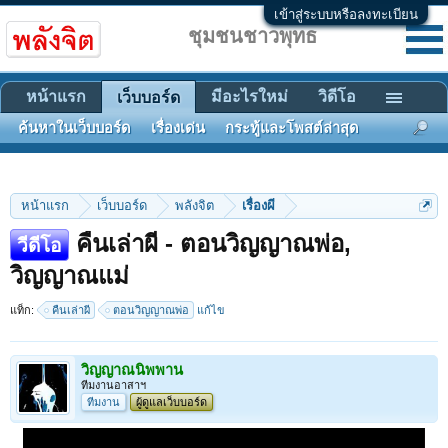
เข้าสู่ระบบหรือลงทะเบียน
ชุมชนชาวพุทธ
หน้าแรก
มีอะไรใหม่
วิดีโอ
เว็บบอร์ด
ค้นหาในเว็บบอร์ด
เรื่องเด่น
กระทู้และโพสต์ล่าสุด
หน้าแรก
เว็บบอร์ด
พลังจิต
เรื่องผี
คืนเล่าผี - ตอนวิญญาณพ่อ,
วีดีโอ
วิญญาณแม่
แท็ก:
คืนเล่าผี
ตอนวิญญาณพ่อ
แก้ไข
วิญญาณนิพพาน
ทีมงานอาสาฯ
ทีมงาน
ผู้ดูแลเว็บบอร์ด