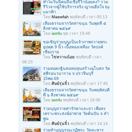
ทำไมวันนี้คนถึงเชื่อรีวิวน้อยลง? รวม
รีวิวจากผู้ใช้บริการจริง ญาณฮีลใจ by
แมวฟ้า
โดย
Maewfah
พฤหัสบดี เวลา 00:13
เสียงธรรมจากวัดท่าขนุน วันพุธที่ ๕
สิงหาคม ๒๕๖๙
โดย
iamfu
พุธ เวลา 19:48
ขอเชิญร่วมบุญเป็นเจ้าภาพถวายพระ
อุปคุต 9 นิ้ว เนื้อทองเหลือง วัดปงค์
เชียงราย
โดย
ไข่หวานน้อย
พฤหัสบดี เวลา
08:23
ร่วมทอดกฐินสมทบทุนสร้างอุโบสถ วัด
สุพีรอนวนาราม จ.ปราจีนบุรี
15พย.69
โดย
ศิษย์รุ่นจิ๋ว
พฤหัสบดี เวลา 17:45
เสียงธรรมจากวัดท่าขนุน วันพฤหัสบดี
ที่ ๖ สิงหาคม ๒๕๖๙
โดย
iamfu
พฤหัสบดี เวลา 18:06
ร่วมบุญถวายค่ารักษาและยา เพื่อสง
เคราะพระสงฆ์อาพาธ วัดต้นปัน จ.ลํา
พูน
โดย
ศิษย์รุ่นจิ๋ว
พฤหัสบดี เวลา 14:14
ร่วมทําบุญบูรณะกุฏิพระ วัดละหาร