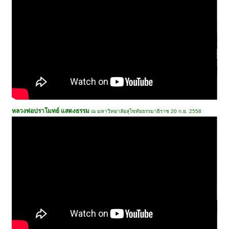
หลวงพ่อปราโมทย์ แสดงธรรม
ณ มหาวิทยาลัยสุโขทัยธรรมาธิราช 20 ก.ย. 2558