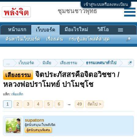
เข้าสู่ระบบหรือลงทะเบียน
ชุมชนชาวพุทธ
หน้าแรก
มีอะไรใหม่
วิดีโอ
เว็บบอร์ด
ค้นหาในเว็บบอร์ด
เรื่องเด่น
กระทู้และโพสต์ล่าสุด
...
เว็บบอร์ด
มิเดีย
เสียงธรรม
ธรรมเทศนาทั่วไป
จิตประภัสสรคือจิตอวิชชา /
เสียงธรรม
1
2
3
4
5
6
→
49
ถัดไป >
หลวงพ่อปราโมทย์ ปาโมชฺโช
แท็ก:
เพิ่มแท็ก
supatorn
ผู้สนับสนุนเว็บพลังจิต
ผู้สนับสนุนพิเศษ