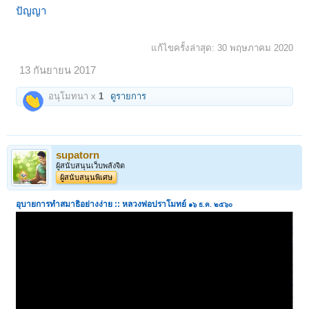
ปัญญา
แก้ไขครั้งล่าสุด:
30 พฤษภาคม 2020
13 กันยายน 2017
อนุโมทนา x
1
ดูรายการ
supatorn
ผู้สนับสนุนเว็บพลังจิต
ผู้สนับสนุนพิเศษ
อุบายการทำสมาธิอย่างง่าย :: หลวงพ่อปราโมทย์
๑๖ ธ.ค. ๒๕๖๐