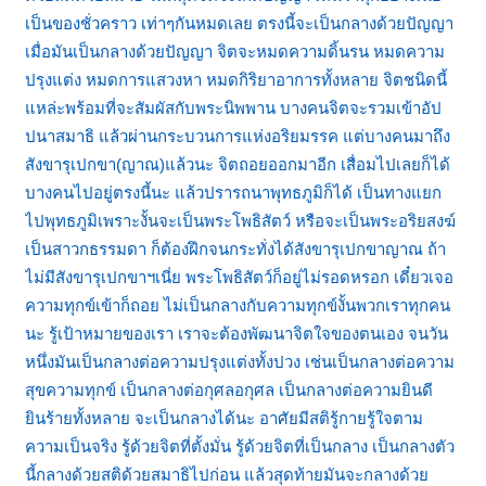
เป็นของชั่วคราว เท่าๆกันหมดเลย ตรงนี้จะเป็นกลางด้วยปัญญา
เมื่อมันเป็นกลางด้วยปัญญา จิตจะหมดความดิ้นรน หมดความ
ปรุงแต่ง หมดการแสวงหา หมดกิริยาอาการทั้งหลาย จิตชนิดนี้
แหล่ะพร้อมที่จะสัมผัสกับพระนิพพาน บางคนจิตจะรวมเข้าอัป
ปนาสมาธิ แล้วผ่านกระบวนการแห่งอริยมรรค แต่บางคนมาถึง
สังขารุเปกขา(ญาณ)แล้วนะ จิตถอยออกมาอีก เสื่อมไปเลยก็ได้
บางคนไปอยู่ตรงนี้นะ แล้วปรารถนาพุทธภูมิก็ได้ เป็นทางแยก
ไปพุทธภูมิเพราะงั้นจะเป็นพระโพธิสัตว์ หรือจะเป็นพระอริยสงฆ์
เป็นสาวกธรรมดา ก็ต้องฝึกจนกระทั่งได้สังขารุเปกขาญาณ ถ้า
ไม่มีสังขารุเปกขาฯเนี่ย พระโพธิสัตว์ก็อยู่ไม่รอดหรอก เดี๋ยวเจอ
ความทุกข์เข้าก็ถอย ไม่เป็นกลางกับความทุกข์งั้นพวกเราทุกคน
นะ รู้เป้าหมายของเรา เราจะต้องพัฒนาจิตใจของตนเอง จนวัน
หนึ่งมันเป็นกลางต่อความปรุงแต่งทั้งปวง เช่นเป็นกลางต่อความ
สุขความทุกข์ เป็นกลางต่อกุศลอกุศล เป็นกลางต่อความยินดี
ยินร้ายทั้งหลาย จะเป็นกลางได้นะ อาศัยมีสติรู้กายรู้ใจตาม
ความเป็นจริง รู้ด้วยจิตที่ตั้งมั่น รู้ด้วยจิตที่เป็นกลาง เป็นกลางตัว
นี้กลางด้วยสติด้วยสมาธิไปก่อน แล้วสุดท้ายมันจะกลางด้วย