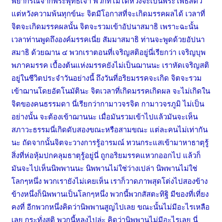
พยากรณ์จากพระพุทธเจ้า พวกที่ไม่ได้หวังจะเป็นพระโพธิสัตว์
แต่หวังความพ้นทุกข์นะ จิตมีโอกาสที่จะเกิดมรรคผลได้ เวลาที่
จิตจะเกิดมรรคผลนั้น จิตจะรวมเข้าอัปนาสมาธิ เพราะฉะนั้น
เวลาท่านพูดถึงองค์มรรคเนี่ย สัมมาสมาธิ ท่านจะพูดด้วยอัปนา
สมาธิ ด้วยฌาน ๔ พวกเราตอนที่เจริญสติอยู่นี่เรียกว่า เจริญบุพ
พภาคมรรค เบื้องต้นแห่งมรรคยังไม่เป็นฌานนะ เราหัดเจริญสติ
อยู่ในชีวิตประจำวันอย่างนี้ ถึงวันที่อริยมรรคจะเกิด จิตจะรวม
เข้าฌานโดยอัตโนมัตินะ จิตเวลาที่เกิดมรรคเกิดผล จะไม่เกิดใน
จิตของคนธรรมดา นี่เรียกว่ากามาวจรจิต กามาวจรภูมิ ไม่เป็น
อย่างนั้น จะต้องเข้าฌานนะ เมื่อมันรวมเข้าไปแล้วมันจะเห็น
สภาวะธรรมนี่เกิดดับสองขณะหรือสามขณะ แต่ละคนไม่เท่ากัน
นะ ถัดจากนั้นจิตจะวางการรู้อารมณ์ ทวนกระแสเข้ามาหาธาตุรู้
สิ่งที่ห่อหุ้มปกคลุมธาตุรู้อยู่นี่ ถูกอริยมรรคแหวกออกไป แล้วก็
มันจะไปเห็นนิพพานนะ นิพพานไม่ใช่ว่างเปล่า นิพพานไม่ใช่
โลกๆหนึ่ง พวกเรายังไม่เคยเห็น เราก็วาดภาพสุดโต่งไปสองข้าง
ข้างหนึ่งก็นิพพานเป็นโลกๆหนึ่ง พวกนี้พวกสัสตะทิฐิ มีของที่เที่ยง
คงที่ อีกพวกหนึ่งคิดว่านิพพานสูญไปเลย ขณะนั้นไม่มีอะไรเหลือ
เลย กระทั่งสติ พวกนี้หลงไปล่ะ คิดว่านิพพานไม่มีอะไรเลย นี่