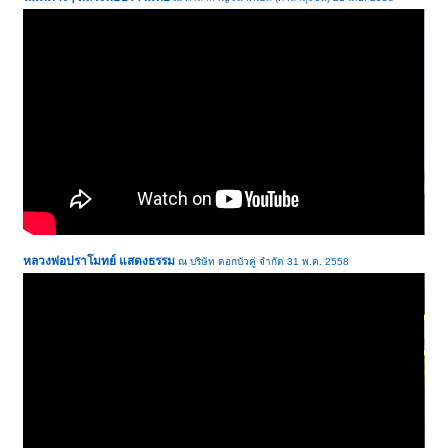
หลวงพ่อปราโมทย์ แสดงธรรม
ณ บริษัท ดอกบัวคู่ จํากัด 31 พ.ค. 2558