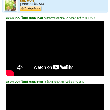
supatorn
ผู้สนับสนุนเว็บพลังจิต
ผู้สนับสนุนพิเศษ
หลวงพ่อปราโมทย์ แสดงธรรม
ณ สำนักงานอธิบดีผู้พิพากษาภาค2 วันที่ 27 เม.ย. 2559
หลวงพ่อปราโมทย์ แสดงธรรม
ณ โรงพยาบาลรามาธิบดี 3 พ.ค. 2559