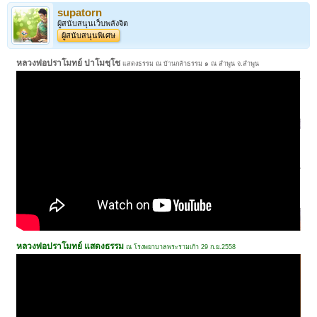
supatorn
ผู้สนับสนุนเว็บพลังจิต
ผู้สนับสนุนพิเศษ
หลวงพ่อปราโมทย์ ปาโมชฺโช
แสดงธรรม ณ บ้านกล้าธรรม ๑ ณ ลำพูน จ.ลำพูน
หลวงพ่อปราโมทย์ แสดงธรรม
ณ โรงพยาบาลพระรามเก้า 29 ก.ย.2558