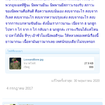
พวกอุจเฉททิฐินะ นิพพานมีนะ นิพพานมีสภาวะรองรับ สภาวะ
ของนิพพานคือสันติ คือความสงบนั่นเอง สงบจากอะไร สงบจาก
กิเลส สงบจากอะไร สงบจากความปรุงแต่ง สงบจากอะไร สงบ
จากการแบกหามขันธ์นะ ดังนั้นเราภาวนานะ เนี่ยจาก ฮ นกฮูก
ไปหา ก ไก่ จาก ก ไก่ กลับมา ฮ นกฮูกล่ะ เราจะเรียนได้แค่ไหน
ป ปลาได้มั้ย หึๆๆ เอ้าชั่วโมงนึงพอดีๆนะ ให้หลวงพ่อเทศน์เรื่องนี้
ยาวมากนะ เนื้อหามันยาวมากเลย เทศน์รอบเดียวไม่จบหรอก
ไฟล์ที่แนบมา:
LoveandBone.jpg
ขนาดไฟล์:
27.9 KB
เปิดดู:
999
แก้ไขครั้งล่าสุด:
30 พฤษภาคม 2020
4 กรกฎาคม 2017