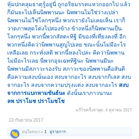
หุ้มปกคลุมธาตุรู้อยู่นี่ ถูกอริยมรรคแหวกออกไป แล้ว
ก็มันจะไปเห็นนิพพานนะ นิพพานไม่ใช่ว่างเปล่า
นิพพานไม่ใช่โลกๆหนึ่ง พวกเรายังไม่เคยเห็น เราก็
วาดภาพสุดโต่งไปสองข้าง ข้างหนึ่งก็นิพพานเป็น
โลกๆหนึ่ง พวกนี้พวกสัสตะทิฐิ มีของที่เที่ยงคงที่ อีก
พวกหนึ่งคิดว่านิพพานสูญไปเลย ขณะนั้นไม่มีอะไร
เหลือเลย กระทั่งสติ พวกนี้หลงไปล่ะ คิดว่านิพพาน
ไม่มีอะไรเลย นี่พวกอุจเฉททิฐินะ นิพพานมีนะ
นิพพานมีสภาวะรองรับ สภาวะของนิพพานคือสันติ
คือความสงบนั่นเอง สงบจากอะไร สงบจากกิเลส สงบ
จากอะไร สงบจากความปรุงแต่ง สงบจากอะไร
สงบ
จากการแบกหามขันธ์นะ
ดังนั้นเราภาวนานะ
ลพ ปราโมช ปราโมชโช
แก้ไขครั้งล่าสุด:
4 ตุลาคม 2017
13 กันยายน 2017
อนุโมทนา x
1
ดูรายการ