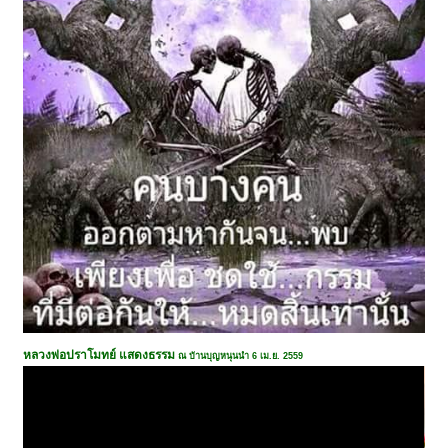
หลวงพ่อปราโมทย์ แสดงธรรม
ณ บ้านบุญหนุนนำ 6 เม.ย. 2559