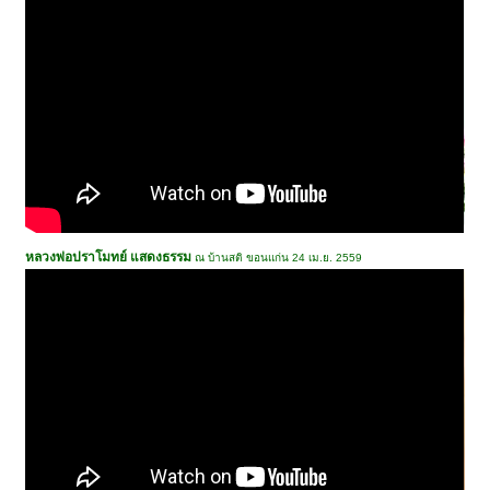
หลวงพ่อปราโมทย์ แสดงธรรม
ณ บ้านสติ ขอนแก่น 24 เม.ย. 2559