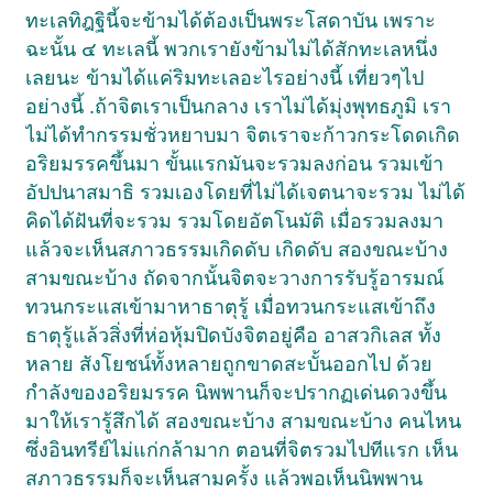
ทะเลทิฎฐินี้จะข้ามได้ต้องเป็นพระโสดาบัน เพราะ
ฉะนั้น ๔ ทะเลนี้ พวกเรายังข้ามไม่ได้สักทะเลหนึ่ง
เลยนะ ข้ามได้แค่ริมทะเลอะไรอย่างนี้ เที่ยวๆไป
อย่างนี้ .ถ้าจิตเราเป็นกลาง เราไม่ได้มุ่งพุทธภูมิ เรา
ไม่ได้ทำกรรมชั่วหยาบมา จิตเราจะก้าวกระโดดเกิด
อริยมรรคขึ้นมา ขั้นแรกมันจะรวมลงก่อน รวมเข้า
อัปปนาสมาธิ รวมเองโดยที่ไม่ได้เจตนาจะรวม ไม่ได้
คิดได้ฝันที่จะรวม รวมโดยอัตโนมัติ เมื่อรวมลงมา
แล้วจะเห็นสภาวธรรมเกิดดับ เกิดดับ สองขณะบ้าง
สามขณะบ้าง ถัดจากนั้นจิตจะวางการรับรู้อารมณ์
ทวนกระแสเข้ามาหาธาตุรู้ เมื่อทวนกระแสเข้าถึง
ธาตุรู้แล้วสิ่งที่ห่อหุ้มปิดบังจิตอยู่คือ อาสวกิเลส ทั้ง
หลาย สังโยชน์ทั้งหลายถูกขาดสะบั้นออกไป ด้วย
กำลังของอริยมรรค นิพพานก็จะปรากฏเด่นดวงขึ้น
มาให้เรารู้สึกได้ สองขณะบ้าง สามขณะบ้าง คนไหน
ซึ่งอินทรีย์ไม่แก่กล้ามาก ตอนที่จิตรวมไปทีแรก เห็น
สภาวธรรมก็จะเห็นสามครั้ง แล้วพอเห็นนิพพาน