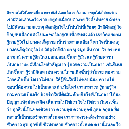
นิพพานไม่ใช่โลกๆหนึ่ง พวกเรายังไม่เคยเห็น เราก็วาดภาพสุดโต่งไปสองข้าง
เรามีศีลแล้วนะใจเราจะอยู่กับเนื้อกับตัวง่าย ใจตั้งมั่นง่าย ถ้าเรา
ไม่มีศีลนะ วอกแวกๆ คิดกลุ้มใจไปโน่นไปนี่เรื่อยๆ ถ้ามีศีลอยู่ ใจ
ก็อยู่กับเนื้อกับตัวไปนะ พอใจอยู่กับเนื้อกับตัวแล้ว เราก็คอยตาม
รู้กายรู้ใจไป บางคนก็ดูกาย เห็นร่างกายเคลื่อนไหว ใจเป็นคนดู
บางคนก็ดูจิตดูใจไป วิธีดูจิตก็คือ ตา หู จมูก ลิ้น กาย ใจ กระทบ
อารมณ์ ความรู้สึกใดแปลกปลอมขึ้นมารู้มัน แต่รู้ด้วยความ
เป็นกลางนะ มีเงื่อนไขสำคัญมาก รู้ด้วยความเป็นกลาง เช่นกิเลส
เกิดขึ้นมา รู้ว่ามีกิเลส เช่น ความโกรธเกิดขึ้นรู้ว่าโกรธ พอความ
โกรธเกิดขึ้น ใจเราไม่ชอบ ให้รู้ทันใจที่ไม่ชอบนี่นะ ความไม่
ชอบนี่คือความไม่เป็นกลาง ถ้าเมื่อไหร่ เราสามารถ รู้กายรู้ใจ
ตามความเป็นจริง ด้วยจิตใจที่ตั้งมั่น ด้วยจิตใจที่เป็นกลางได้นะ
ปัญญาแท้ๆมันจะเกิด เห็นกายไม่ใช่เรา ใจไม่ใช่เรา มันจะเห็น
ว่า ทุกสิ่งนี้เป็นของชั่วคราว ความสุข ความทุกข์ กุศล อกุศล ทั้ง
หลายนี้เป็นของชั่วคราวทั้งหมด เราภาวนาจนเห็นว่าทุกอย่าง
ชั่วคราว สุข ทุกข์ ดี ชั่วทั้งหลาย ชั่วคราวทั้งหมด ตรงนี้แหละ ใจ