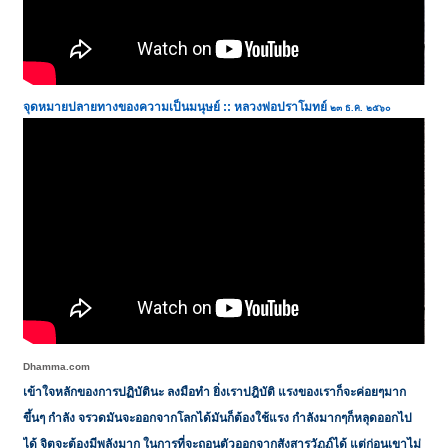
จุดหมายปลายทางของความเป็นมนุษย์ :: หลวงพ่อปราโมทย์
๒๓ ธ.ค. ๒๕๖๐
Dhamma.com
เข้าใจหลักของการปฏิบัตินะ ลงมือทำ ยิ่งเราปฎิบัติ แรงของเราก็จะค่อยๆมาก
ขึ้นๆ กำลัง จรวดมันจะออกจากโลกได้มันก็ต้องใช้แรง กำลังมากๆก็หลุดออกไป
ได้ จิตจะต้องมีพลังมาก ในการที่จะถอนตัวออกจากสังสารวัฏฏ์ได้ แต่ก่อนเขาไม่