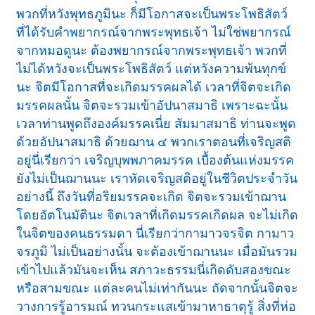
พวกที่หวังพุทธภูมินะ ก็มีโอกาสจะเป็นพระโพธิสัตว์
ที่ได้รับคำพยากรณ์จากพระพุทธเจ้า ไม่ใช่พยากรณ์
จากหมอดูนะ ต้องพยากรณ์จากพระพุทธเจ้า พวกที่
ไม่ได้หวังจะเป็นพระโพธิสัตว์ แต่หวังความพ้นทุกข์
นะ จิตมีโอกาสที่จะเกิดมรรคผลได้ เวลาที่จิตจะเกิด
มรรคผลนั้น จิตจะรวมเข้าอัปนาสมาธิ เพราะฉะนั้น
เวลาท่านพูดถึงองค์มรรคเนี่ย สัมมาสมาธิ ท่านจะพูด
ด้วยอัปนาสมาธิ ด้วยฌาน ๔ พวกเราตอนที่เจริญสติ
อยู่นี่เรียกว่า เจริญบุพพภาคมรรค เบื้องต้นแห่งมรรค
ยังไม่เป็นฌานนะ เราหัดเจริญสติอยู่ในชีวิตประจำวัน
อย่างนี้ ถึงวันที่อริยมรรคจะเกิด จิตจะรวมเข้าฌาน
โดยอัตโนมัตินะ จิตเวลาที่เกิดมรรคเกิดผล จะไม่เกิด
ในจิตของคนธรรมดา นี่เรียกว่ากามาวจรจิต กามาว
จรภูมิ ไม่เป็นอย่างนั้น จะต้องเข้าฌานนะ เมื่อมันรวม
เข้าไปแล้วมันจะเห็น สภาวะธรรมนี่เกิดดับสองขณะ
หรือสามขณะ แต่ละคนไม่เท่ากันนะ ถัดจากนั้นจิตจะ
วางการรู้อารมณ์ ทวนกระแสเข้ามาหาธาตุรู้ สิ่งที่ห่อ