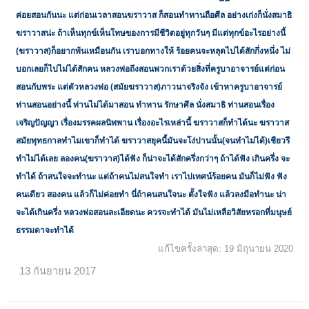
ค่อยสอนกันนะ แต่ก่อนเวลาสอนฆราวาส ก็สอนทำทานถือศีล อย่างเก่งก็นั่งสมาธิ
ฆราวาสน่ะ ถ้าเห็นทุกข์เห็นโทษของการมีชีวิตอยู่ทุกวันๆ มีแต่ทุกข์อะไรอย่างนี้
(ฆราวาส)ก็อยากพ้นเหมือนกัน เราบอกทางให้ ร้อยคนจะหลุดไปได้สักกึ่งหนึ่ง ไม่
บอกเลยก็ไปไม่ได้สักคน หลวงพ่อถึงสอนพวกเราด้วยสิ่งที่ครูบาอาจารย์แต่ก่อน
สอนกับพระ แต่ตัวหลวงพ่อ (สมัยฆราวาส)ภาวนาจริงจัง เข้าหาครูบาอาจารย์
ท่านสอนอย่างนี้ ท่านไม่ได้มาสอน ทำทาน รักษาศีล นั่งสมาธิ ท่านสอนเรื่อง
เจริญปัญญา เรื่องมรรคผลนิพพาน เรื่องอะไรเหล่านี้ ฆราวาสก็ทำได้นะ ฆราวาส
สมัยพุทธกาลทำไมเขาก็ทำได้ ฆราวาสยุคนี้มันจะโง่ปานนั้น(จนทำไม่ได้)เชียวรึ
ทำไม่ได้เลย ลองคน(ฆราวาส)ได้ฟัง ก็น่าจะได้สักครึ่งกว่าๆ ถ้าได้ฟัง เกินครึ่ง จะ
ทำได้ ถ้าสนใจจะทำนะ แต่ถ้าคนไม่สนใจทำ เราไปเทศน์ร้อยคน มันก็ไม่ฟัง ฟัง
คนเดียว สองคน แล้วก็ไม่ค่อยทำ นี่ถ้าคนสนใจนะ ตั้งใจฟัง แล้วลงมือทำนะ น่า
จะได้เกินครึ่ง หลวงพ่อสอนละเอียดนะ ควรจะทำได้ มันไม่เหลือวิสัยหรอกที่มนุษย์
ธรรมดาจะทำได้
แก้ไขครั้งล่าสุด:
19 มิถุนายน 2020
13 กันยายน 2017