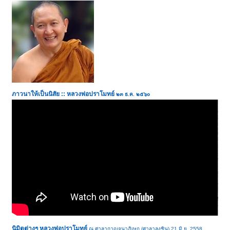
ภาวนาให้เป็นนิสัย :: หลวงพ่อปราโมทย์
๒๓ ธ.ค. ๒๕๖๐
นิมิตต่างๆ หลวงพ่อปราโมทย์
ณ ศาลากาญจนาภิเษก (ศาลาลุงชิน) 21 มิ.ย. 2558