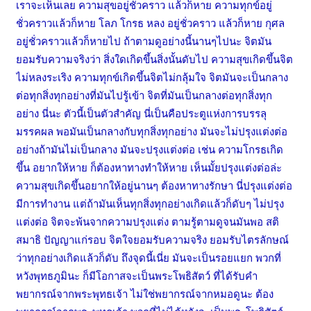
เราจะเห็นเลย ความสุขอยู่ชั่วคราว แล้วก็หาย ความทุกข์อยู่
ชั่วคราวแล้วก็หาย โลภ โกรธ หลง อยู่ชั่วคราว แล้วก็หาย กุศล
อยู่ชั่วคราวแล้วก็หายไป ถ้าตามดูอย่างนี้นานๆไปนะ จิตมัน
ยอมรับความจริงว่า สิ่งใดเกิดขึ้นสิ่งนั้นดับไป ความสุขเกิดขึ้นจิต
ไม่หลงระเริง ความทุกข์เกิดขึ้นจิตไม่กลุ้มใจ จิตมันจะเป็นกลาง
ต่อทุกสิ่งทุกอย่างที่มันไปรู้เข้า จิตที่มันเป็นกลางต่อทุกสิ่งทุก
อย่าง นี่นะ ตัวนี้เป็นตัวสำคัญ นี่เป็นคือประตูแห่งการบรรลุ
มรรคผล พอมันเป็นกลางกับทุกสิ่งทุกอย่าง มันจะไม่ปรุงแต่งต่อ
อย่างถ้ามันไม่เป็นกลาง มันจะปรุงแต่งต่อ เช่น ความโกรธเกิด
ขึ้น อยากให้หาย ก็ต้องหาทางทำให้หาย เห็นมั้ยปรุงแต่งต่อล่ะ
ความสุขเกิดขึ้นอยากให้อยู่นานๆ ต้องหาทางรักษา นี่ปรุงแต่งต่อ
มีการทำงาน แต่ถ้ามันเห็นทุกสิ่งทุกอย่างเกิดแล้วก็ดับๆ ไม่ปรุง
แต่งต่อ จิตจะพ้นจากความปรุงแต่ง ตามรู้ตามดูจนมันพอ สติ
สมาธิ ปัญญาแก่รอบ จิตใจยอมรับความจริง ยอมรับไตรลักษณ์
ว่าทุกอย่างเกิดแล้วก็ดับ ถึงจุดนี้เนี่ย มันจะเป็นรอยแยก พวกที่
หวังพุทธภูมินะ ก็มีโอกาสจะเป็นพระโพธิสัตว์ ที่ได้รับคำ
พยากรณ์จากพระพุทธเจ้า ไม่ใช่พยากรณ์จากหมอดูนะ ต้อง