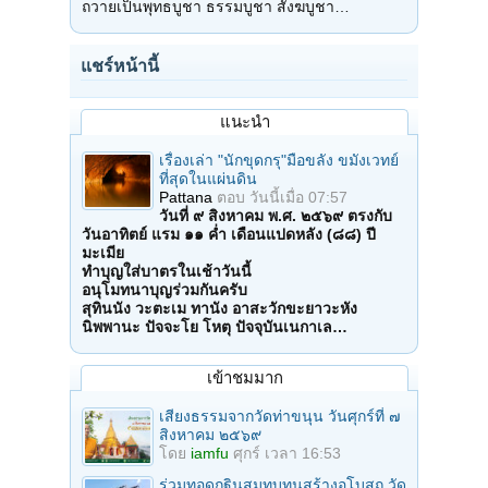
ถวายเป็นพุทธบูชา ธรรมบูชา สังฆบูชา…
แชร์หน้านี้
แนะนำ
เรื่องเล่า "นักขุดกรุ"มือขลัง ขมังเวทย์
ที่สุดในแผ่นดิน
Pattana
ตอบ
วันนี้เมื่อ 07:57
วันที่ ๙ สิงหาคม พ.ศ. ๒๕๖๙ ตรงกับ
วันอาทิตย์ แรม ๑๑ ค่ำ เดือนแปดหลัง (๘๘) ปี
มะเมีย
ทำบุญใส่บาตรในเช้าวันนี้
อนุโมทนาบุญร่วมกันครับ
สุทินนัง วะตะเม ทานัง อาสะวักขะยาวะหัง
นิพพานะ ปัจจะโย โหตุ ปัจจุบันเนกาเล…
เข้าชมมาก
เสียงธรรมจากวัดท่าขนุน วันศุกร์ที่ ๗
สิงหาคม ๒๕๖๙
โดย
iamfu
ศุกร์ เวลา 16:53
ร่วมทอดกฐินสมทบทุนสร้างอุโบสถ วัด