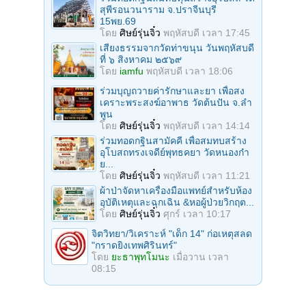
สุพีรอนวนาราม จ.ปราจีนบุรี
15พย.69
โดย
ศิษย์รุ่นจิ๋ว
พฤหัสบดี เวลา 17:45
เสียงธรรมจากวัดท่าขนุน วันพฤหัสบดี
ที่ ๖ สิงหาคม ๒๕๖๙
โดย
iamfu
พฤหัสบดี เวลา 18:06
ร่วมบุญถวายค่ารักษาและยา เพื่อสง
เคราะพระสงฆ์อาพาธ วัดต้นปัน จ.ลํา
พูน
โดย
ศิษย์รุ่นจิ๋ว
พฤหัสบดี เวลา 14:14
ร่วมทอดกฐินสามัคคี เพื่อสมทบสร้าง
อุโบสถทรงเจดีย์พุทธคยา วัดหนองก๋า
ย...
โดย
ศิษย์รุ่นจิ๋ว
พฤหัสบดี เวลา 11:21
ผ้าป่าจัดหาเครื่องมือแพทย์สำหรับห้อง
อุบัติเหตุและฉุกเฉิน &หอผู้ป่วยวิกฤต...
โดย
ศิษย์รุ่นจิ๋ว
ศุกร์ เวลา 10:17
จิตวิทยา/วิเคราะห์ "เด็ก 14" ก่อเหตุสลด
"กราดยิงเทพศิรินทร์"
โดย
ยะธาพุทโมนะ
เมื่อวาน เวลา
08:15