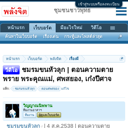
เข้าสู่ระบบหรือลงทะเบียน
ชุมชนชาวพุทธ
หน้าแรก
มีอะไรใหม่
วิดีโอ
เว็บบอร์ด
ค้นหาในเว็บบอร์ด
เรื่องเด่น
กระทู้และโพสต์ล่าสุด
หน้าแรก
เว็บบอร์ด
พลังจิต
เรื่องผี
ชมรมขนหัวลุก | ตอนความตาย
วีดีโอ
พราย พระคุณแม่, ศพสยอง, เก๋งปีศาจ
แท็ก:
ชมรมขนหัวลุก
ตอนศพสยอง
แก้ไข
วิญญาณนิพพาน
ทีมงานอาสาฯ
ทีมงาน
ผู้ดูแลเว็บบอร์ด
ชมรมขนหัวลุก
| 4 ส.ค.2538 | ตอนความตาย