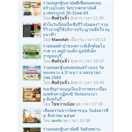
ร่วมทอดกฐินสามัคคีเพื่อสมทบทุน
สร้างอุโบสถ วัดปากตกสามัคคี
จ.เพชรบูรณ์ 30-31ตค.69
โดย
ศิษย์รุ่นจิ๋ว
อังคาร เวลา 11:05
ทำไมวันนี้คนถึงเชื่อรีวิวน้อยลง? รวม
รีวิวจากผู้ใช้บริการจริง ญาณฮีลใจ by
แมวฟ้า
โดย
Maewfah
เมื่อวาน เวลา 00:13
ร่วมทอดผ้าป่าสงเคราะห์เด็กด้อยโอ
กาศ รร.หมู่บ้านเด็ก-มูลนิธิเด็ก
กาญจนบุรี...
โดย
ศิษย์รุ่นจิ๋ว
อังคาร เวลา 10:37
ร่วมทอดกฐินสมทบทุนสร้างเมรุ วัด
ทองหลาง อ.บ้านนา จ.นครนายก
1พย.2569
โดย
ศิษย์รุ่นจิ๋ว
อังคาร เวลา 10:48
ขอเชิญร่วมบุญเป็นเจ้าภาพกระเบื้อง
มุงหลังคากุฏิสงฆ์ วัดล่องกะเบา
อ.อินทร์บุรี...
โดย
ไข่หวานน้อย
พุธ เวลา 07:30
เสียงธรรมจากวัดท่าขนุน วันอังคารที่
๔ สิงหาคม ๒๕๖๙
โดย
iamfu
พุธ เวลา 10:36
ร่วมทอดกฐินสามัคคี วัดสังฆทาน