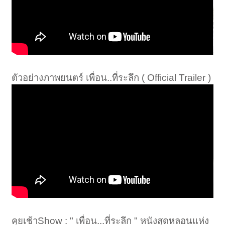
ตัวอย่างภาพยนตร์ เพื่อน..ที่ระลึก ( Official Trailer )
คุยเช้าShow : " เพื่อน...ที่ระลึก " หนังสุดหลอนแห่ง