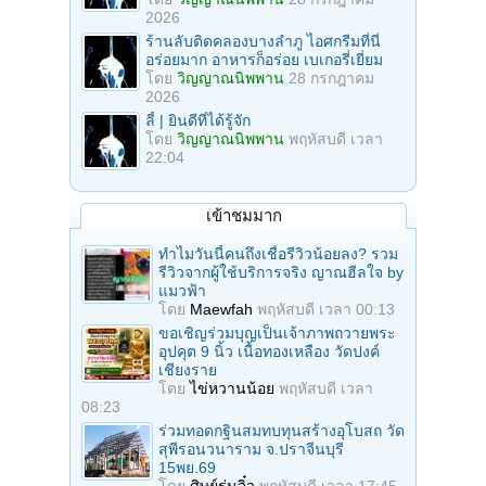
2026
ร้านลับติดคลองบางลำภู ไอศกรีมที่นี่
อร่อยมาก อาหารก็อร่อย เบเกอรี่เยี่ยม
โดย
วิญญาณนิพพาน
28 กรกฎาคม
2026
ลี้ | ยินดีที่ได้รู้จัก
โดย
วิญญาณนิพพาน
พฤหัสบดี เวลา
22:04
เข้าชมมาก
ทำไมวันนี้คนถึงเชื่อรีวิวน้อยลง? รวม
รีวิวจากผู้ใช้บริการจริง ญาณฮีลใจ by
แมวฟ้า
โดย
Maewfah
พฤหัสบดี เวลา 00:13
ขอเชิญร่วมบุญเป็นเจ้าภาพถวายพระ
อุปคุต 9 นิ้ว เนื้อทองเหลือง วัดปงค์
เชียงราย
โดย
ไข่หวานน้อย
พฤหัสบดี เวลา
08:23
ร่วมทอดกฐินสมทบทุนสร้างอุโบสถ วัด
สุพีรอนวนาราม จ.ปราจีนบุรี
15พย.69
โดย
ศิษย์รุ่นจิ๋ว
พฤหัสบดี เวลา 17:45