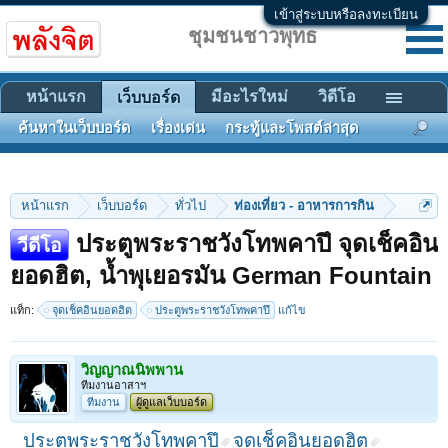
เข้าสู่ระบบหรือลงทะเบียน
ชุมชนชาวพุทธ
หน้าแรก
มีอะไรใหม่
วิดีโอ
เว็บบอร์ด
ค้นหาในเว็บบอร์ด
เรื่องเด่น
กระทู้และโพสต์ล่าสุด
หน้าแรก
เว็บบอร์ด
ทั่วไป
ท่องเที่ยว - อาหารการกิน
ประตูพระราชวังโทพคาปึ จุดเช็คอิน
วีดีโอ
ยอดฮิต, น้ำพุเยอรมัน German Fountain
แท็ก:
จุดเช็คอินยอดฮิต
ประตูพระราชวังโทพคาปึ
แก้ไข
วิญญาณนิพพาน
ทีมงานอาสาฯ
ทีมงาน
ผู้ดูแลเว็บบอร์ด
ประตูพระราชวังโทพคาปึ
จุดเช็คอินยอดฮิต