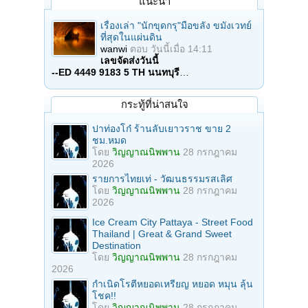
แนะนำ
เรื่องเล่า "นักขุดกรุ"มือขลัง ขมังเวทย์
ที่สุดในแผ่นดิน
wanwi
ตอบ
วันนี้เมื่อ 14:11
เลขจัดส่งวันนี้
--ED 4449 9183 5 TH นนทบุรี
…
กระทู้ที่น่าสนใจ
ปาท่องโก๋ ร้านลับเยาวราช ขาย 2
ชม.หมด
โดย
วิญญาณนิพพาน
28 กรกฎาคม
2026
รายการไทยเท่ - วัฒนธรรมรสเลิศ
โดย
วิญญาณนิพพาน
28 กรกฎาคม
2026
Ice Cream City Pattaya - Street Food
Thailand | Great & Grand Sweet
Destination
โดย
วิญญาณนิพพาน
28 กรกฎาคม
2026
กำเนิดโรตีหยอดเหรียญ หยอด หมุน ลุ้น
โชค!!
โดย
วิญญาณนิพพาน
28 กรกฎาคม