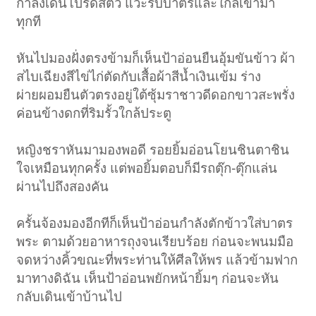
กำลังเดินโปรดสัตว์ แวะรับบาตรและใกล้เข้ามา
ทุกที
หันไปมองฝั่งตรงข้ามก็เห็นป้าอ่อนยืนอุ้มขันข้าว ผ้า
สไบเฉียงสีไข่ไก่ตัดกับเสื้อผ้าสีน้ำเงินเข้ม ร่าง
ผ่ายผอมยืนตัวตรงอยู่ใต้ซุ้มราชาวดีดอกขาวสะพรั่ง
ค่อนข้างดกที่ริมรั้วใกล้ประตู
หญิงชราหันมามองพอดี รอยยิ้มอ่อนโยนชินตาชิน
ใจเหมือนทุกครั้ง แต่พอยิ้มตอบก็มีรถตุ๊ก-ตุ๊กแล่น
ผ่านไปถึงสองคัน
ครั้นจ้องมองอีกทีก็เห็นป้าอ่อนกำลังตักข้าวใส่บาตร
พระ ตามด้วยอาหารถุงจนเรียบร้อย ก่อนจะพนมมือ
จดหว่างคิ้วขณะที่พระท่านให้ศีลให้พร แล้วข้ามฟาก
มาทางดิฉัน เห็นป้าอ่อนพยักหน้ายิ้มๆ ก่อนจะหัน
กลับเดินเข้าบ้านไป