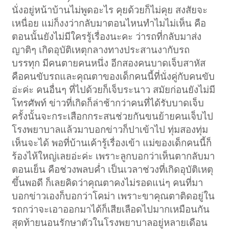
นั่งอยู่หน้าบ้านไม่พูดอะไร คุยด้วยก็ไม่คุย สงสัยจะ
เหนื่อย แม่ก็งงว่ากลับมาตอนไหนทำไมไม่เห็น คือ
ตอนนั้นยังไม่มีใครรู้เรื่องนะคะ ว่ารถที่กลับมาส่ง
ญาติๆ เกิดอุบัติเหตุกลางทางประสานงากับรถ
บรรทุก มีคนตายคนหนึ่ง อีกสองคนบาดเจ็บสาหัส
คือคนขับรถและคุณตาของเด็กคนนี้ที่นั่งคู่กับคนขับ
อ่ะค่ะ คนอื่นๆ ที่ไปด้วยก็เจ็บระนาว สมัยก่อนยังไม่มี
โทรศัพท์ ข่าวที่เกิดก็ล่าช้ากว่าคนที่ได้รับบาดเจ็บ
ครั้งนั้นจะกระเสือกกระสนช่วยกันขนย้ายคนเจ็บไป
โรงพยาบาลแล้วมาบอกข่าวก็ปาเข้าไป ทุ่มสองทุ่ม
เห็นจะได้ พอที่บ้านเค้ารู้เรื่องเข้า แม่ของเด็กคนนี้ก็
ร้องไห้ใหญ่เลยอ่ะค่ะ เพราะลูกบอกว่าเห็นตากลับมา
ตอนเย็น คือช่วงพลบค่ำ เป็นเวลาช่วงที่เกิดอุบัติเหตุ
ขึ้นพอดี ก็เลยคิดว่าคุณตาคงไม่รอดแน่ๆ คนที่มา
บอกข่าวเองก็บอกว่าโคม่า เพราะขาคุณตาติดอยู่ใน
รถกว่าจะเอาออกมาได้ก็เสียเลือดไปมากเหมือนกัน
สุดท้ายนอนรักษาตัวในโรงพยาบาลอยู่หลายเดือน