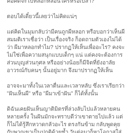
คือคิดจะไปหลอกหลอนใครหรือเปล่า?
ตอบได้เดี๋ยวนี้เลยว่าไม่คิดแน่ๆ
แต่คิดในมุมกลับว่ามีคนถูกผีหลอก หรือบอกว่าเห็นผี
สมมติเราเชื่อว่า เป็นเรื่องจริง ก็อดถามตัวเองไม่ได้
ว่า ผีมาหลอกทำไม? ปรากฏให้เห็นเพื่ออะไร? คงจะ
ไม่ใช่เพื่อความสนุกแบบเด็กๆ แน่ แต่คงจะต้องการ
ส่วนบุญส่วนกุศล หรืออย่างน้อยก็มีจิตที่ยังอาลัย
อาวรณ์กับคนๆ นั้นอยู่มาก จึงมาปรากฏให้เห็น
อาจจะมาทั้งในเวลาตื่นและเวลาหลับ ซึ่งเราเรียกว่า
"ฝันเห็นผี" หรือ "ผีมาเข้าฝัน" ก็ได้ทั้งนั้น
ดิฉันเคยฝันเห็นญาติมิตรที่ล่วงลับไปแล้วหลายคน
หลายครั้ง ในฝันมักจะทราบดีว่าเขาตายไปแล้ว แต่
ก็ไม่ได้รู้สึกหวาดกลัวอะไร ตรงกันข้าม กลับพูดคุย
กับพวกเขาเป็นปกติด้วยซ้ำ วันต่อมาก็หาโอกาสใส่