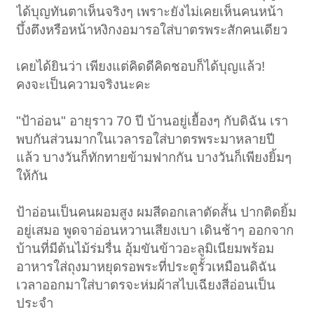
ได้บุญทันตาเห็นจริงๆ เพราะยังไม่เคยเห็นคนหน้า
บึ้งตึงหรือหน้าหงิกงอมารอใส่บาตรพระสักคนเดียว
เคยได้ยินว่า เพียงแต่คิดดีคิดชอบก็ได้บุญแล้ว!
คงจะเป็นความจริงนะคะ
"ป้าอ่อน" อายุราว 70 ปี บ้านอยู่เยื้องๆ กับดิฉัน เรา
พบกันส่วนมากในเวลารอใส่บาตรพระมาหลายปี
แล้ว บางวันก็ทักทายข้ามฟากกัน บางวันก็เพียงยิ้มๆ
ให้กัน
ป้าอ่อนเป็นคนผอมสูง ผมสีดอกเลาตัดสั้น ปากติดยิ้ม
อยู่เสมอ พูดจาอ่อนหวานเสียงเบา เดินช้าๆ ออกจาก
บ้านที่มีต้นไม้ร่มรื่น อุ้มขันข้าวอะลูมิเนียมพร้อม
อาหารใส่ถุงมาหยุดรอพระที่ประตูรั้วเหมือนดิฉัน
เวลาออกมาใส่บาตรจะห่มผ้าสไบเฉียงสีอ่อนเป็น
ประจำ