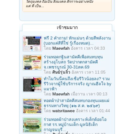
วัตถุมงคล ถือเป็น สิ่งมงคล สักการะอย่างหนึ่ง
แต่ ที่ เป็น…
เข้าชมมาก
ฟรี 2 คำถาม! ทักแม่นๆ ด้วยสีพลังงาน
(บอกแค่สีที่ใช่ รู้เรื่องหมด)...
โดย
Maewfah
อังคาร เวลา 04:33
ร่วมทอดกฐินสามัคคีเพื่อสมทบทุน
สร้างอุโบสถ วัดปากตกสามัคคี
จ.เพชรบูรณ์ 30-31ตค.69
โดย
ศิษย์รุ่นจิ๋ว
อังคาร เวลา 11:05
ทำไมวันนี้คนถึงเชื่อรีวิวน้อยลง? รวม
รีวิวจากผู้ใช้บริการจริง ญาณฮีลใจ by
แมวฟ้า
โดย
Maewfah
เมื่อวาน เวลา 00:13
ทอดผ้าป่าสามัคคีสมทบกองทุนเผยแผ่
ธรรมทางวิทยุ (๑๒ ส.ค. ๒๕๖๙)
โดย
watsritawee
อังคาร เวลา 01:44
ร่วมทอดผ้าป่าสงเคราะห์เด็กด้อยโอ
กาศ รร.หมู่บ้านเด็ก-มูลนิธิเด็ก
กาญจนบุรี...