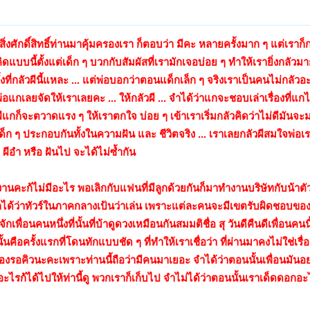
ิ่งศักดิ์สิทธิ์ท่านมาคุ้มครองเรา ก็ตอบว่า มีคะ หลายครั้งมาก ๆ แต่เราก็กล
แบบนี้ตั้งแต่เด็ก ๆ บวกกับสัมผัสที่เรามักเจอบ่อย ๆ ทำให้เรายิ่งกลัวมากข
 ทั้งที่กลัวผีนี้แหละ ... แต่พ่อบอกว่าตอนแด็กเล็ก ๆ จริงเราเป็นคนไม่กลัวอ
พ่อแกเลยจัดให้เราเลยคะ ... ให้กลัวผี ... จำได้ว่าแกจะชอบเล่าเรื่องที่แ
ผีแกก็จะตวาดแรง ๆ ให้เราตกใจ บ่อย ๆ เข้าเราเริ่มกลัวคิดว่าไม่ดีมันจ
ด็ก ๆ ประกอบกันทั้งในความฝัน และ ชีวิตจริง ... เราเลยกลัวผีสมใจพ่อเร
ผีอำ หรือ ฝันไป จะได้ไม่ซ้ำกัน
คะก้ไม่มีอะไร พอเลิกกับแฟนที่มีลูกด้วยกันก็มาทำงานบริษัทกับน้าตัว
ียกได้ว่าทัวร์ในภาคกลางเป้นว่าเล่น เพราะแต่ละคนจะมีเขตรับผิดชอบของต
ู้จักเพื่อนคนหนึ่งที่นั้นที่บ้าดูดวงเหมือนกันสมมติชื่อ สุ วันดีคืนดีเพื่อนคน
นคือครั้งแรกที่โดนทักแบบชัด ๆ ที่ทำให้เราเชื่อว่า ที่ผ่านมาคงไม่ใช่เรื่อ
้องรอคิวนะคะเพราะท่านนี้ถือว่ามีคนมาเยอะ จำได้ว่าตอนนั้นเพื่อนมันอยา
ะไรก้ได้ไปให้ท่านี้ดู พวกเราก็เก็บไป จำไม่ได้ว่าตอนนั้นเราเด็ดดอกอ