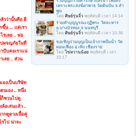
ร่วมบุญถวายค่ารักษาและยา เพื่อสง
เคราะพระสงฆ์อาพาธ วัดต้นปัน จ.ลํา
พูน
โดย
ศิษย์รุ่นจิ๋ว
พฤหัสบดี เวลา 14:14
ัวว่านั้นคือ ผี
ร่วมทําบุญบูรณะกุฏิพระ วัดละหาร
ึ้น ... แต่เรา
อ.บางบัวทอง จ.นนทบุรี
โดย
ศิษย์รุ่นจิ๋ว
พฤหัสบดี เวลา 10:36
ะไรเลย .. พ่อ
ขอเชิญร่วมบุญเป็นเจ้าภาพปั้มน้ำ วัด
กไปผจญภัยในที่
ดอนเฟือง อ.เทิง เชียงราย
ะมาบีบคอเราแน่
โดย
ไข่หวานน้อย
พฤหัสบดี เวลา
10:17
าเลย .. ส่วน
เองเป็นบริษัท
นเอง .. หนึ่ง
นี้ก็ชวนไปดู
งล้อเล่นแล้ว ..
กดูดวงเนื้อคู่
ะไรไป น่าจะ