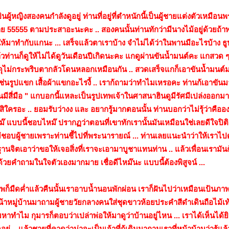
นผู้หญิงสองคนกำลังดูอยู่ ท่านที่อยู่ที่ตำหนักนี้เป็นผู้ชายแต่งตัวเหมือน
เลย 55555 ตามประสาอะนะคะ .. สองคนนั้นท่านทักว่ามีนางไม้อยู่ด้วยถ้าพ
้ให้มาทำกับแกนะ ... เสร็จแล้วตาเราบ้าง จำไม่ได้ว่าในพานมีอะไรบ้าง ธู
้วท่านก็ดูให้ไม่ได้ดูวันเดือนปีเกิดนะคะ แกดูผ่านขันน้ำมนต์คะ แกสวด 
ุไม่กระพริบตากลัวโดนหลอกเหมือนกัน .. สวดเสร็จแกก็เอาขันน้ำมนต์ม
นรูปแขก เสื้อผ้าแขกอะไรงี้ .. เราก้ถามว่าทำไมเหรอคะ ท่านก้เอาขันม
่นมีสี่มือ " แกบอกนี้แหละเป็นรูปเทพเจ้าในศาสนาฮินดูมีรัศมีเปล่งออกม
สิใครอะ .. ยอมรับว่างง และ อยากรู้มากตอนนั้น ท่านบอกว่าไม่รุ้ว่าคือ
 แบบนี้ชอบไหม๊ ปรากฏว่าตอนที่เขาทักเรานั้นมันเหมือนใช่เลยดีใจปิต
ม่ชอบผู้ชายเพราะท่านชี้ไปที่พระนารายณ์ ... ท่านเลยแนะนำว่าให้เราไ
จิตเอาว่าขอให้เจอสิ่งที่เราจะเอามาบูชาแทนท่าน .. แล้วเพื่อนเรามันก้ดู
ด้วยคำถามในใจตัวเองมากมาย เชื่อดีไหม๊นะ แบบนี้ต้องพิสูจน์ ...
พก็มืดค่ำแล้วคืนนั้นเราอาบน้ำนอนพักผ่อน เราก็ฝันไปว่าเหมือนเป้นภาพ
้าหมู่บ้านมาถามผู้ชายวัยกลางคนใส่ชุดขาวห้อยประคำสีดำเดินถือไม้เท้าว
มหาทำไม กุมารก็ตอบว่าเปล่าพ่อให้มาดูว่าบ้านอยู่ไหน ... เราได้เห็นได้ยิ
่ .. แล้วชายที่คาดว่าน่าจะเป็นเจ้าที่ก้เดินมาถามเราที่หน้าบ้านว่ารู้แล้