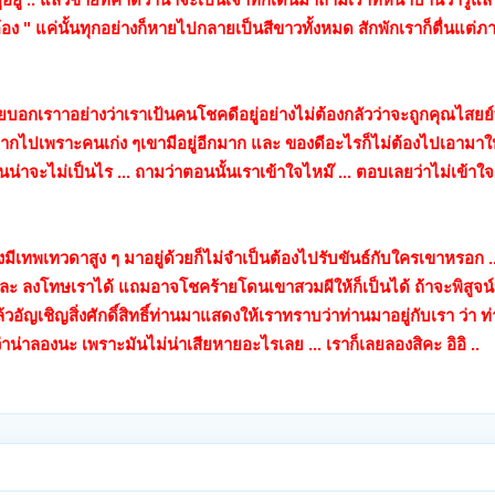
้อง " แค่นั้นทุกอย่างก็หายไปกลายเป็นสีขาวทั้งหมด สักพักเราก็ตื่นแต่ภ
เลยบอกเราาอย่างว่าเราเป้นคนโชคดีอยู่อย่างไม่ต้องกลัวว่าจะถูกคุณไสยย์
นมากไปเพราะคนเก่ง ๆเขามีอยู่อีกมาก และ ของดีอะไรก็ไม่ต้องไปเอามา
น่าจะไม่เป็นไร ... ถามว่าตอนนั้นเราเข้าใจไหม๊ ... ตอบเลยว่าไม่เข้าใจ
นเองมีเทพเทวดาสูง ๆ มาอยู่ด้วยก็ไม่จำเป็นต้องไปรับขันธ์กับใครเขาหรอก
 ลงโทษเราได้ แถมอาจโชคร้ายโดนเขาสวมผีให้ก็เป็นได้ ถ้าจะพิสูจน์จ
ัญเชิญสิ่งศักดิ์สิทธิ์ท่านมาแสดงให้เราทราบว่าท่านมาอยู่กับเรา ว่า ท่
าน่าลองนะ เพราะมันไม่น่าเสียหายอะไรเลย ... เราก็เลยลองสิคะ อิอิ ..