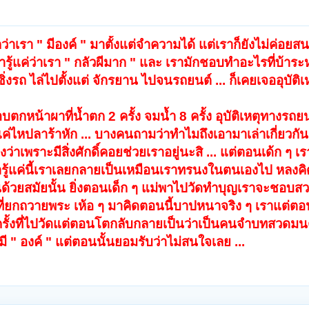
ักว่าเรา " มีองค์ " มาตั้งแต่จำความได้ แต่เราก็ยังไม่ค่อย
เรารู้แค่ว่าเรา " กลัวผีมาก " และ เรามักชอบทำอะไรที่บ้าระห
 ซิ่งรถ ไล่ไปตั้งแต่ จักรยาน ไปจนรถยนต์ ... ก็เคยเจออุบัติ
กือบตกหน้าผาที่น้ำตก 2 ครั้ง จมน้ำ 8 ครั้ง อุบัติเหตุทางรถยน
ดแค่ไหปลาร้าหัก ... บางคนถามว่าทำไมถึงเอามาเล่าเกี่ยวกั
ว่าเพราะมีสิ่งศักดิ์คอยช่วยเราอยู่นะสิ ... แต่ตอนเด้ก ๆ เราร
รารู้แค่นี้เราเลยกลายเป็นเหมือนเราทรนงในตนเองไป หลงคิ
้วยสมัยนั้น ยิ่งตอนเด็ก ๆ แม่พาไปวัดทำบุญเราจะชอบส
่ยกถวายพระ เห้อ ๆ มาคิดตอนนี้บาปหนาจริง ๆ เราแต่ตอนน
ุกครั้งที่ไปวัดแต่ตอนโตกลับกลายเป็นว่าเป็นคนจำบทสวดมนต
ามี " องค์ " แต่ตอนนั้นยอมรับว่าไม่สนใจเลย ...