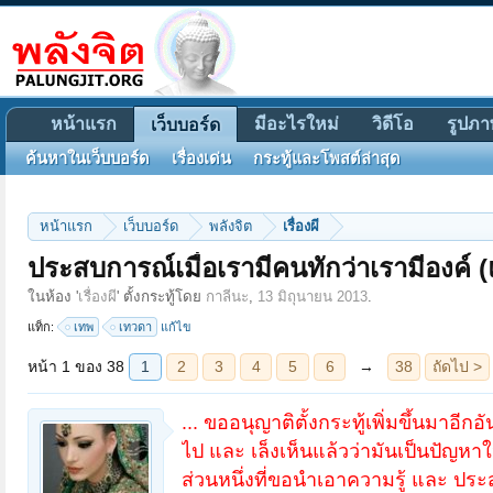
หน้าแรก
มีอะไรใหม่
วิดีโอ
รูปภา
เว็บบอร์ด
ค้นหาในเว็บบอร์ด
เรื่องเด่น
กระทู้และโพสต์ล่าสุด
หน้าแรก
เว็บบอร์ด
พลังจิต
เรื่องผี
ประสบการณ์เมื่อเรามีคนทักว่าเรามีองค์ (
หน้า 1 ของ 38
1
2
3
4
5
6
→
38
ถัดไป >
ในห้อง '
เรื่องผี
' ตั้งกระทู้โดย
กาลีนะ
,
13 มิถุนายน 2013
.
แท็ก:
เทพ
เทวดา
แก้ไข
... ขออนุญาติตั้งกระทู้เพิ่มขึ้นมา
ไป และ เล็งเห็นแล้วว่ามันเป็นปัญห
ส่วนหนึ่งที่ขอนำเอาความรู้ และ ประ