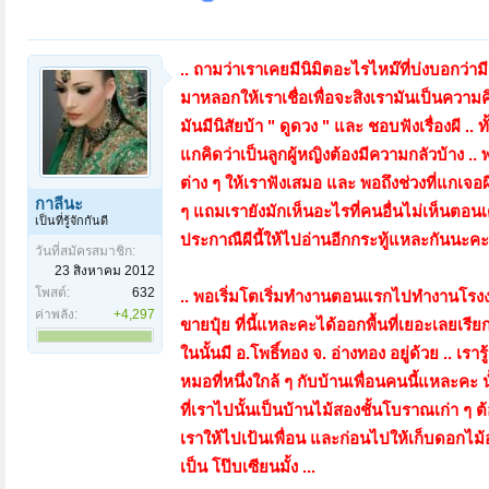
.. ถามว่าเราเคยมีนิมิตอะไรไหม๊ที่บ่งบอกว่ามีส
มาหลอกให้เราเชื่อเพื่อจะสิงเรามันเป็นความคิด
มันมีนิสัยบ้า " ดูดวง " และ ชอบฟังเรื่องผี ..
แกคิดว่าเป็นลูกผู้หญิงต้องมีความกลัวบ้าง .. 
ต่าง ๆ ให้เราฟังเสมอ และ พอถึงช่วงที่แกเจอ
กาลีนะ
ๆ แถมเรายังมักเห็นอะไรที่คนอื่นไม่เห็นตอนเ
เป็นที่รู้จักกันดี
ประกาณืผีนี้ให้ไปอ่านอีกกระทู้แหละกันนะคะ 
วันที่สมัครสมาชิก:
23 สิงหาคม 2012
โพสต์:
632
.. พอเริ่มโตเริ่มทำงานตอนแรกไปทำงานโรงงาน
ค่าพลัง:
+4,297
ขายปุ๋ย ที่นี้แหละคะได้ออกพื้นที่เยอะเลยเร
ในนั้นมี อ.โพธิ์ทอง จ. อ่างทอง อยู่ด้วย .. เราร
หมอที่หนึ่งใกล้ ๆ กับบ้านเพื่อนคนนี้แหละคะ นั้
ที่เราไปนั้นเป็นบ้านไม้สองชั้นโบราณเก่า ๆ ต
เราให้ไปเป้นเพื่อน และก่อนไปให้เก็บดอกไม้อ
เป็น โป๊บเซียนมั้ง ...