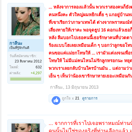
... หลังจาการลองแล้วนั้น พวกเราสองคนก็ยังตระเ
คนหนึ่งคะ ตัวใหญ่ผมหยิกเตี้ย ๆ แกอยู่บ้านหล
ที่เขาเรียกว่าภาษาเทพได้ ต่างจากพราหมณ์ท
เสี่ยงทายให้เราคะ พอจุดธูป 16 ดอกแล้วเธอ
หลัง ลืมบอกไปเธอคนนี้เธอรักษาคนที่ปวดตาม
กาลีนะ
ร้องแบบโฮเลยเหมือนเด็ก ๆ บอกว่าลูกขอโทษ
เป็นที่รู้จักกันดี
คนขอแค่แม่ยกโทษให้ ... เรามัวแต่งงจนเพื่อน
วันที่สมัครสมาชิก:
โทษให้ ไม่มีแม่คนไหนไม่รักลูกหรอกนะ หยุดร้
23 สิงหาคม 2012
โพสต์:
632
พวกเราเลยกลับบ้านใครบ้านมัน .. แต่ถามว่
ค่าพลัง:
+4,297
เย็น ๆ เห็นว่าน้องเขารักษาหายเยอะเหมือนกัน 
กาลีนะ
,
13 มิถุนายน 2013
ถูกใจ x
21
ดูรายการ
... จากการที่เราไปเจอพราหมณ์ท่านนั
คนนั้นไม่ใช่ของจริงที่ท่านเลือกแล้ว