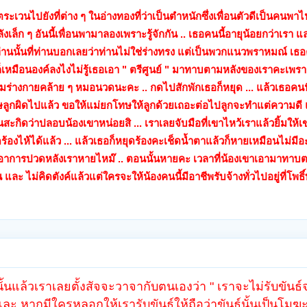
วนไปยังที่ต่าง ๆ ในอ่างทองที่ว่าเป็นตำหนักซึ่งเพื่อนตัวดีเป็นคนพาไป .. 
ังเล็ก ๆ อันนี้เพื่อนพามาลองเพราะรู้จักกัน .. เธอคนนี้อายุน้อยกว่าเรา
่านนั้นที่ท่านบอกเลยว่าท่านไม่ใช่ร่างทรง แต่เป็นพวกแนวพราหมณ์ เธ
ก็เหมือนองค์ลงไงไม่รู้เธอเอา " ตรีศูนย์ " มาทาบตามหลังของเราคะเพร
ร่างกายคล้าย ๆ หมอนวดนะคะ .. กดไปสักพักเธอก็หยุด ... แล้วเธอคนนี้
ลูกผิดไปแล้ว ขอให้แม่ยกโทษให้ลูกด้วยเถอะต่อไปลูกจะทำแต่ความดี 
สะกิดว่าปลอบน้องเขาหน่อยสิ ... เราเลยจับมือที่เขาไหว้เราแล้วยิ้มให้
องไห้ได้แล้ว ... แล้วเธอก็หยุดร้องคะเช็ดน้ำตาแล้วก็หายเหมือนไม่มีอะไ
าอาการปวดหลังเราหายไหม๊ .. ตอนนั้นหายคะ เวลาที่น้องเขาเอามาทาบ
และ ไม่คิดตังค์แล้วแต่ใครจะให้น้องคนนี้มีอาชีพรับจ้างทั่วไปอยู่ที่โพธ
้นแล้วเราเลยตั้งสัจจะวาจากับตนเองว่า " เราจะไม่รับขันธ
 และ หากมีใครหลอกให้เรารับขันธ์ให้ถือว่าขันธ์นั้นเป็นโมฆะ