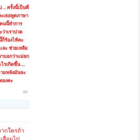
ครั้งนี้เป็นพี่
 และเธอพูดภาษา
อคนนี้ทำการ
าะว่าเราปวด
ก็ร้องไห้คะ
และ ช่วยเหลือ
เขาบอกว่าแม่ยก
รเกิดขึ้น ...
ตามหลังมันจะ
ิ์ทองคะ
#4
์จากใครถ้า
เสื่อมไป