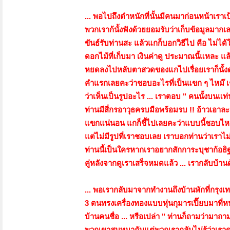
... พอไปถึงตำหนักที่นั้นมีคนมาก่อนหน้าเราเป้
พวกเราก้นั้งฟังด้วยยอมรับว่าเก็บข้อมูลมาก
ขันธ์รับท่านสะ แล้วแกก็บอกวิธีไป คือ ไม่ได
ดอกไม้ที่เก็บมา เงินค่าดู ประมาณนี้แหละ แล
หยดลงไปหลับตาสวดของแกไปเรื่อยเราก็นั้งด
คำแรกเลยคะว่าชอบอะไรที่เป็นแขก ๆ ไหม๊ เช่
ว่าเห็นเป็นรูปอะไร ... เราตอบ " คนนั้งบนแท
ท่านมีสี่กรอาวุธครบมือพร้อมรบ !! อ้าวเอาละ
แขกแน่นอน แกก็ชี้ไปเลยคะว่าแบบนี้ชอบไหม๊
แต่ไม่มีรูปที่เราชอบเลย เราบอกท่านว่าเราไ
ท่านนี้เป็นใครหากเราอยากสักการะบุชาก้อธิฐาน
คู่หลังจากดูเราเสร็จหมดแล้ว ... เรากลับบ้าน
... พอเรากลับมาจากทำงานถึงบ้านพักที่กรุงเท
3 ตนทรงเครื่องทองแบบหุ่นกุมารเปี๊ยบมาที่หน
บ้านคนชื่อ ... หรือเปล่า " ท่านก็ถามว่ามาถา
พวกเขาสนทนากันแต่พวกเรากลับไม่รู้ว่าเราดูอยู