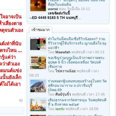
เรื่องเล่า "นักขุดกรุ"มือขลัง ขมังเวทย์
ที่สุดในแผ่นดิน
wanwi
ตอบ
วันนี้เมื่อ 14:11
เลขจัดส่งวันนี้
สนใจอาจเป้น
--ED 4449 9183 5 TH นนทบุรี
…
่ำเสี่ยงตาย
เหตุจนตัวเอง
เข้าชมมาก
ทำไมวันนี้คนถึงเชื่อรีวิวน้อยลง? รวม
ต์เท่าที่นับ
รีวิวจากผู้ใช้บริการจริง ญาณฮีลใจ by
แมวฟ้า
นตรงไหน ...
โดย
Maewfah
พฤหัสบดี เวลา 00:13
ู้แค่ว่า
ขอเชิญร่วมบุญเป็นเจ้าภาพถวายพระ
อุปคุต 9 นิ้ว เนื้อทองเหลือง วัดปงค์
ดว่าตัวเอง
เชียงราย
วดมนต์แข่ง
โดย
ไข่หวานน้อย
พฤหัสบดี เวลา
08:23
ั้นยังเล็ก
ร่วมทอดกฐินสมทบทุนสร้างอุโบสถ วัด
์ไม่ได้เอา
สุพีรอนวนาราม จ.ปราจีนบุรี
15พย.69
โดย
ศิษย์รุ่นจิ๋ว
พฤหัสบดี เวลา 17:45
เสียงธรรมจากวัดท่าขนุน วันพฤหัสบดี
#2
ที่ ๖ สิงหาคม ๒๕๖๙
โดย
iamfu
พฤหัสบดี เวลา 18:06