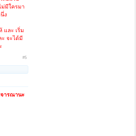
ไม่มีใครมา
ึ่ง
 และ เริ่ม
ละ จะได้มี
ะ
#5
ะ พิจารณานะ