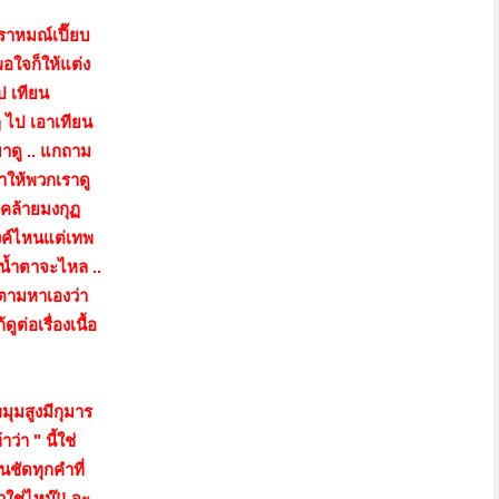
พราหมณ์เปี๊ยบ
อใจก็ให้แต่ง
ป เทียน
ๆ ไป เอาเทียน
าดู .. แกถาม
าให้พวกเราดู
าคล้ายมงกุฏ
องค์ไหนแต่เทพ
ิน้ำตาจะไหล ..
ปตามหาเองว่า
ต่อเรื่องเนื้อ
มุมสูงมีกุมาร
่า " นี้ใช่
นชัดทุกคำที่
วใช่ไหม๊!! จะ