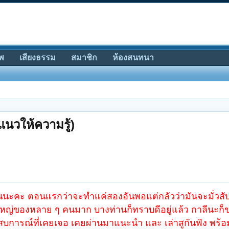
พ
เสียงธรรม
สมาชิก
ห้องสนทนา
แนวให้ความรู้)
อีกอันนะคะ ตอนแรกว่าจะทำแค่สองอันพอแต่กลัวว่ามันจะมั่วส
าใหญ่ของหลาย ๆ คนมาก บางท่านก็ทราบดีอยู่แล้ว กาลีนะก็ข
สบการณ์ที่เคยเจอ เคยผ่านมาแนะนำ และ เล่าสูกันฟัง พร้อม