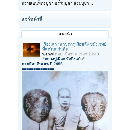
ถวายเป็นพุทธบูชา ธรรมบูชา สังฆบูชา…
แชร์หน้านี้
แนะนำ
เรื่องเล่า "นักขุดกรุ"มือขลัง ขมังเวทย์
ที่สุดในแผ่นดิน
wanwi
ตอบ
เมื่อวาน เวลา 10:40
"หลวงปู่เผือก วัดกิ่งแก้ว"
พระลีลาดินเผา-ปี 2496
==============