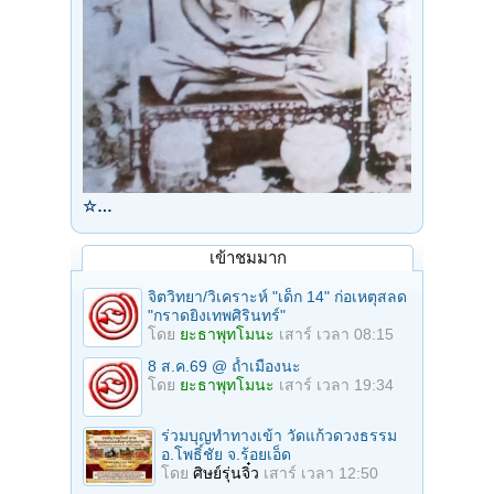
☆…
เข้าชมมาก
จิตวิทยา/วิเคราะห์ "เด็ก 14" ก่อเหตุสลด
"กราดยิงเทพศิรินทร์"
โดย
ยะธาพุทโมนะ
เสาร์ เวลา 08:15
8 ส.ค.69 @ ถ้ำเมืองนะ
โดย
ยะธาพุทโมนะ
เสาร์ เวลา 19:34
ร่วมบุญทําทางเข้า วัดแก้วดวงธรรม
อ.โพธิ์ชัย จ.ร้อยเอ็ด
โดย
ศิษย์รุ่นจิ๋ว
เสาร์ เวลา 12:50