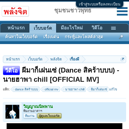
เข้าสู่ระบบหรือลงทะเบียน
ชุมชนชาวพุทธ
หน้าแรก
มีอะไรใหม่
วิดีโอ
เว็บบอร์ด
ค้นหาในเว็บบอร์ด
เรื่องเด่น
กระทู้และโพสต์ล่าสุด
หน้าแรก
เว็บบอร์ด
พลังจิต
เรื่องผี
ผีมาก็เผ่นเซ่ (Dance สิคร้าบบบ) -
วีดีโอ
นายฮาพา chill [OFFICIAL MV]
แท็ก:
dance สิคร้าบบบ
official mv
นายฮาพา chill
ผีมาก็เผ่นเซ่
แก้ไข
วิญญาณนิพพาน
ทีมงานอาสาฯ
ทีมงาน
ผู้ดูแลเว็บบอร์ด