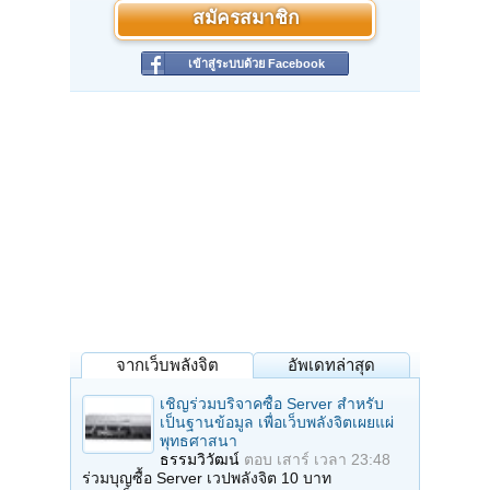
สมัครสมาชิก
เข้าสู่ระบบด้วย Facebook
จากเว็บพลังจิต
อัพเดทล่าสุด
เชิญร่วมบริจาคซื้อ Server สำหรับ
เป็นฐานข้อมูล เพื่อเว็บพลังจิตเผยแผ่
พุทธศาสนา
ธรรมวิวัฒน์
ตอบ
เสาร์ เวลา 23:48
ร่วมบุญซื้อ Server เวปพลังจิต 10 บาท