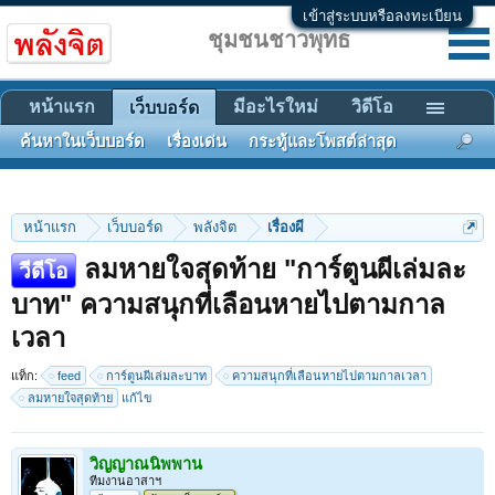
เข้าสู่ระบบหรือลงทะเบียน
ชุมชนชาวพุทธ
หน้าแรก
มีอะไรใหม่
วิดีโอ
เว็บบอร์ด
ค้นหาในเว็บบอร์ด
เรื่องเด่น
กระทู้และโพสต์ล่าสุด
หน้าแรก
เว็บบอร์ด
พลังจิต
เรื่องผี
ลมหายใจสุดท้าย "การ์ตูนผีเล่มละ
วีดีโอ
บาท" ความสนุกที่เลือนหายไปตามกาล
เวลา
แท็ก:
feed
การ์ตูนผีเล่มละบาท
ความสนุกที่เลือนหายไปตามกาลเวลา
ลมหายใจสุดท้าย
แก้ไข
วิญญาณนิพพาน
ทีมงานอาสาฯ