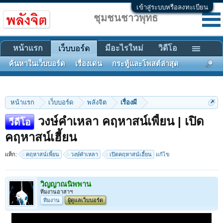
เข้าสู่ระบบหรือลงทะเบียน
ชุมชนชาวพุทธ
หน้าแรก
มีอะไรใหม่
วิดีโอ
เว็บบอร์ด
ค้นหาในเว็บบอร์ด
เรื่องเด่น
กระทู้และโพสต์ล่าสุด
หน้าแรก
เว็บบอร์ด
พลังจิต
เรื่องผี
วงษ์คำเหลา คฤหาสน์เพี้ยน | เปิด
วีดีโอ
คฤหาสน์เฮี้ยน
แท็ก:
คฤหาสน์เพี้ยน
วงษ์คำเหลา
เปิดคฤหาสน์เฮี้ยน
แก้ไข
วิญญาณนิพพาน
ทีมงานอาสาฯ
ทีมงาน
ผู้ดูแลเว็บบอร์ด