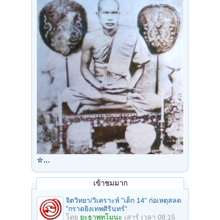
☆…
เข้าชมมาก
จิตวิทยา/วิเคราะห์ "เด็ก 14" ก่อเหตุสลด
"กราดยิงเทพศิรินทร์"
โดย
ยะธาพุทโมนะ
เสาร์ เวลา 08:15