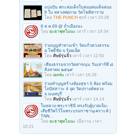
แบ่งปัน พระสมเด็จใบสมอสมเด็จสมอ
9 ใบ หลวงพ่อกวย วัดโฆสิตาราม
โดย
THE PUNCH
ศุกร์ เวลา 23:28
8 ส.ค.69 @ ถ้ำเมืองนะ
โดย
ยะธาพุทโมนะ
เสาร์ เวลา 19:34
ร่วมบุญทําทางเข้า วัดแก้วดวงธรรม
อ.โพธิ์ชัย จ.ร้อยเอ็ด
โดย
ศิษย์รุ่นจิ๋ว
เสาร์ เวลา 12:50
เสียงธรรมจากวัดท่าขนุน วันเสาร์ที่ ๘
สิงหาคม ๒๕๖๙
โดย
iamfu
เสาร์ เวลา 16:28
ร่วมทําบุญสร้างห้องสุขา 5 ห้อง พร้อม
โถปัสสาวะ 4 จุด วัดปรางค์หลวง
จ.นนทบุรี
โดย
ศิษย์รุ่นจิ๋ว
เสาร์ เวลา 14:14
ในหลวง-พระราชินี ทรงรับผู้บาดเจ็บ-
เสียชีวิตไว้ในพระบรมราชานุเคราะห์ |
TNN...
โดย
ยะธาพุทโมนะ
เมื่อวาน เวลา
10:21