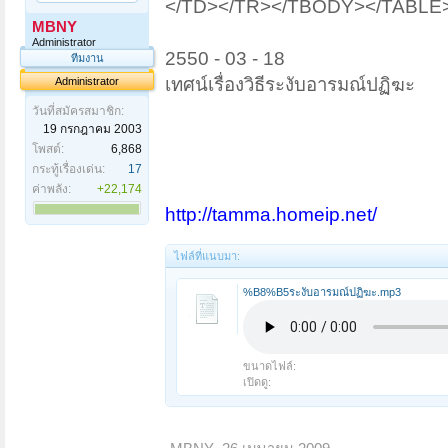
</TD></TR></TBODY></TABLE>
MBNY
Administrator
2550 - 03 - 18
ทีมงาน
เทศน์เรื่องวิธีระงับอารมณ์ปฏิฆะ
Administrator
วันที่สมัครสมาชิก:
19 กรกฎาคม 2003
โพสต์:
6,868
กระทู้เรื่องเด่น:
17
ค่าพลัง:
+22,174
http://tamma.homeip.net/
ไฟล์ที่แนบมา:
%B8%B5ระงับอารมณ์ปฏิฆะ.mp3
ขนาดไฟล์:
เปิดดู: