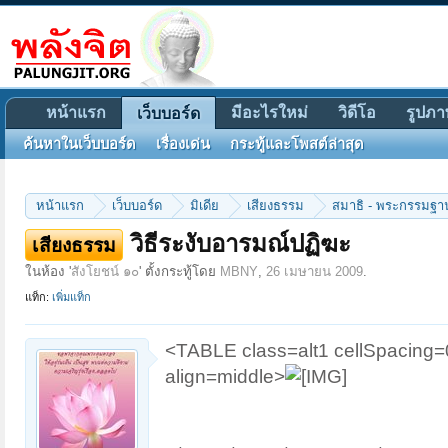
หน้าแรก
มีอะไรใหม่
วิดีโอ
รูปภา
เว็บบอร์ด
ค้นหาในเว็บบอร์ด
เรื่องเด่น
กระทู้และโพสต์ล่าสุด
หน้าแรก
เว็บบอร์ด
มิเดีย
เสียงธรรม
สมาธิ - พระกรรมฐา
วิธีระงับอารมณ์ปฏิฆะ
เสียงธรรม
ในห้อง '
สังโยชน์ ๑๐
' ตั้งกระทู้โดย
MBNY
,
26 เมษายน 2009
.
แท็ก:
เพิ่มแท็ก
<TABLE class=alt1 cellSpacin
align=middle>