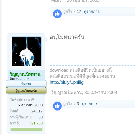
MBNY
,
26 เมษายน 2009
ถูกใจ x
17
ดูรายการ
อนุโมทนาครับ
download หนังสือชีวิตเป็นอย่างนี้
วิญญาณนิพพาน
หนังสือธรรมะที่ดีที่สุดที่ผมเคยอ่าน
ทีมงานอาสาฯ
http://bit.ly/1pnlIig
ทีมงาน
ผู้ดูแลเว็บบอร์ด
วิญญาณนิพพาน
,
30 เมษายน 2009
วันที่สมัครสมาชิก:
ถูกใจ x
3
ดูรายการ
6 เมษายน 2008
โพสต์:
24,317
กระทู้เรื่องเด่น:
53
ค่าพลัง:
+21,733