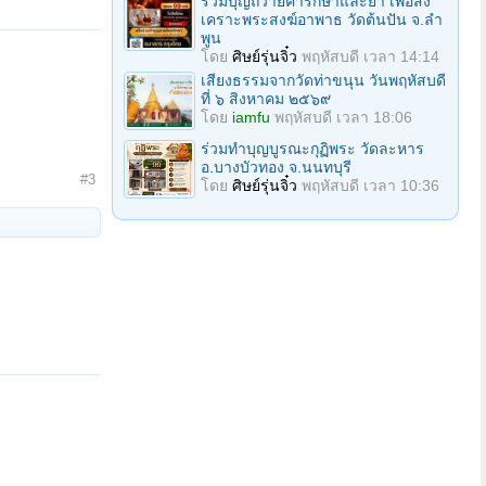
ร่วมบุญถวายค่ารักษาและยา เพื่อสง
เคราะพระสงฆ์อาพาธ วัดต้นปัน จ.ลํา
พูน
โดย
ศิษย์รุ่นจิ๋ว
พฤหัสบดี เวลา 14:14
เสียงธรรมจากวัดท่าขนุน วันพฤหัสบดี
ที่ ๖ สิงหาคม ๒๕๖๙
โดย
iamfu
พฤหัสบดี เวลา 18:06
ร่วมทําบุญบูรณะกุฏิพระ วัดละหาร
อ.บางบัวทอง จ.นนทบุรี
#3
โดย
ศิษย์รุ่นจิ๋ว
พฤหัสบดี เวลา 10:36