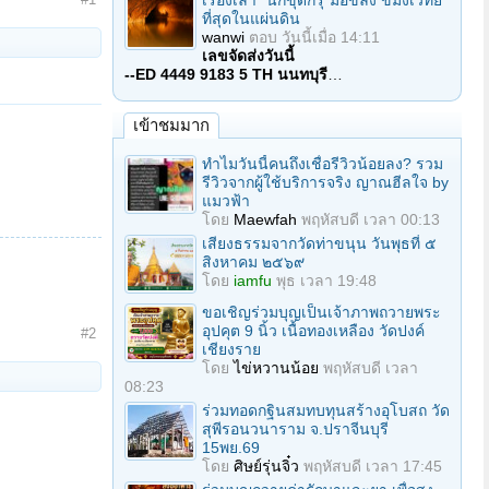
เรื่องเล่า "นักขุดกรุ"มือขลัง ขมังเวทย์
ที่สุดในแผ่นดิน
wanwi
ตอบ
วันนี้เมื่อ 14:11
เลขจัดส่งวันนี้
--ED 4449 9183 5 TH นนทบุรี
…
เข้าชมมาก
ทำไมวันนี้คนถึงเชื่อรีวิวน้อยลง? รวม
รีวิวจากผู้ใช้บริการจริง ญาณฮีลใจ by
แมวฟ้า
โดย
Maewfah
พฤหัสบดี เวลา 00:13
เสียงธรรมจากวัดท่าขนุน วันพุธที่ ๕
สิงหาคม ๒๕๖๙
โดย
iamfu
พุธ เวลา 19:48
ขอเชิญร่วมบุญเป็นเจ้าภาพถวายพระ
อุปคุต 9 นิ้ว เนื้อทองเหลือง วัดปงค์
#2
เชียงราย
โดย
ไข่หวานน้อย
พฤหัสบดี เวลา
08:23
ร่วมทอดกฐินสมทบทุนสร้างอุโบสถ วัด
สุพีรอนวนาราม จ.ปราจีนบุรี
15พย.69
โดย
ศิษย์รุ่นจิ๋ว
พฤหัสบดี เวลา 17:45