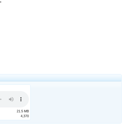
​
21.5 MB
4,370