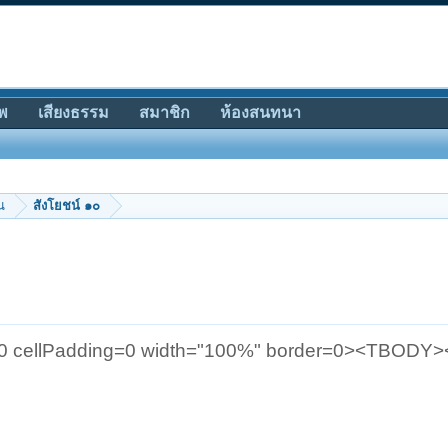
พ
เสียงธรรม
สมาชิก
ห้องสนทนา
น
สังโยชน์ ๑๐
g=0 cellPadding=0 width="100%" border=0><TBOD