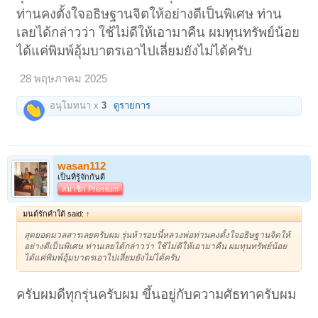
ไคล คุ้มร้อนคุ้มหนาวให้แก่ท่านและปกติหลวงพ่อก็อาบน้ำน้อย ปีหนึ่งอาบ
ท่านคงตั้งใจอธิษฐานจิตให้อย่างดีเป็นพิเศษ ท่าน
น้ำอย่างมากก็ราว 2-3 ครั้งเท่านั้น น้ำเหงื่อไคลนี้จะเกิดก็ตอนท่านเข้า
กรรมฐาน
เลยได้กล่าวว่า ใช้ไม่ดีให้เอามาคืน ผมทุนทรัพย์น้อย
3. ก้านธูป จากกระถางธูปของหลวงพ่อเกษม ซึ่งก้านธูปนี้นับเป็นสิ่งหนึ่งใน
พิธีกรรมพุทธศาสนา เป็นสื่อทางจิตของชาวพุทธทั้งมวล ปรากฏว่าทหาร
ได้แค่พิมพ์อุ้มบาตรเอาไปเลี่ยมยังไม่ได้ครับ
กองพลที่ 7 แห่งจังหวัดลำปาง เมื่อถึงคราวจะออกรบแนวหน้าได้ไปกราบ
นมัสการหลวงพ่อเกษม แล้วท่านก็จะให้พรพร้อมกับมอบของดีให้ติดตัวไป
28 พฤษภาคม 2025
ของดีนี้คือ ก้านธูป เมื่อทหารของชาติได้ก้านธูปไป และเกิดความเลื่อมใส
กระแสจิตของหลวงพ่อเกษมกับทหารจึงรวมกันเป็นเหตุให้สามารถคุ้มกัน
ภยันตรายได้ ไม่แพ้เครื่องรางประเภทอื่น ๆ
อนุโมทนา x
3
ดูรายการ
4. ดอกไม้บูชาพระ เฉพาะดอกไม้นี้ถ้าคุณประเวทย์ลูกศิษย์ของท่านไม่เก็บไว้
ดอกไม้ที่เหี่ยวแห้งก็จะถูกนำเอาไปทิ้ง ดอกไม้ได้ชื่อว่าเป็นของหอมของ
สวยงาม กลิ่นดอกไม้จะยังความชื่นใจแก่ผู้ที่ได้กลิ่น เป็นที่ชื่นตาเมื่อยามได้
เห็น เมื่อสัมผัสทางตา นับเป็นสิ่งที่ไม่ควรขาดไปเสียจากชีวิตคนเรา
5. น้ำผึ้ง น้ำผึ้งนี้เป็นสิ่งที่ให้ความหวาน เป็นความสุขทางลิ้น นอกจากนั้น น้ำ
wasan112
ผึ้งยังเป็นยาอายุวัฒนะ บำบัดโรคภัยไข้เจ็บได้อีกด้วย
เป็นที่รู้จักกันดี
6. น้ำมันตังอิ๊ว เป็นน้ำมันที่ให้ประโยชน์ทางด้านยึดเนื้อพระให้ผนึกแน่นเป็น
สมาชิก Premium
อันหนึ่งอันเดียวกัน หนำซ้ำยังมีประสิทธิภาพป้องกันน้ำ หรือสิ่งอื่นใดที่จะมา
แยกเนื้อให้สลายไป น้ำมันตังอิ๊วนี้จะเปรียบก็เหมือนสามัคคีธรรมที่ช่วยยึด
มนต์รักคำใต้ said:
↑
มนุษย์เรามุ่งมั่นสามัคคี บำเพ็ญไมตรีต่อกัน นับว่าเป็นสิ่งที่มีความหมายสูง
เป็นสิริมงคลดียิ่ง
สุดยอดมวลสารเลยครับผม รุ่นห้ารอบนี้หลวงพ่อท่านคงตั้งใจอธิษฐานจิตให้
7. ปูนซีเมนต์ขาว เนื้อหาของปูนซีเมนต์ก็คือ ให้ประโยชน์ทางด้านเทคนิค
อย่างดีเป็นพิเศษ ท่านเลยได้กล่าวว่า ใช้ไม่ดีให้เอามาคืน ผมทุนทรัพย์น้อย
การสร้างพระที่ใช้ปูนขาวเข้ามามีส่วนด้วย ก็เพื่อให้เนื้อพระแข็งแกร่งและ
ได้แค่พิมพ์อุ้มบาตรเอาไปเลี่ยมยังไม่ได้ครับ
คงทน ความแข็งแกร่งเป็นที่ปรารถนาของชายฉกรรจ์ทั่วไป แต่ก็มีบางคนที่
อ่อนแอเป็นสมบัติส่วนตัว ฉะนั้นการที่มีพระอันจะมาเสริมความแข็งแกร่งขึ้น
ได้ จึงเป็นสิ่งที่สมควร
ครับผมดีทุกรุ่นครับผม ขึ้นอยู่กับความศัธทาครับผม
8. แก้วโป่งข่าม ในสมัยนั้น (พ.ศ. 2515) ผู้คนทั่วไปต่างรู้จัก “แก้วโป่งข่าม”
กันเป็นอย่างดี แต่แก้วโป่งข่ามแท้ ๆ นั้น น้อยคนที่จะรู้จัก แก้วโป่งข่ามที่ดีใช่