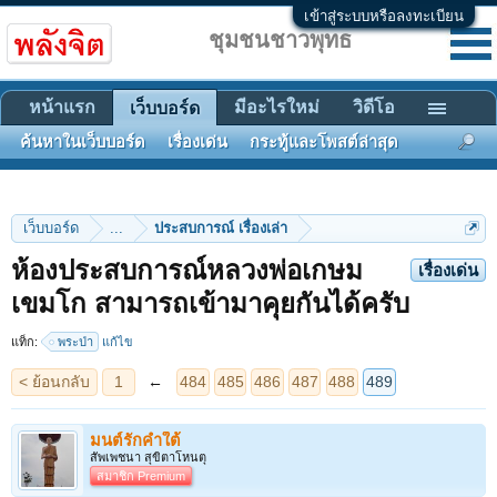
เข้าสู่ระบบหรือลงทะเบียน
ชุมชนชาวพุทธ
หน้าแรก
มีอะไรใหม่
วิดีโอ
เว็บบอร์ด
ค้นหาในเว็บบอร์ด
เรื่องเด่น
กระทู้และโพสต์ล่าสุด
เว็บบอร์ด
...
ประสบการณ์ เรื่องเล่า
ห้องประสบการณ์หลวงพ่อเกษม
เรื่องเด่น
< ย้อนกลับ
1
←
484
485
486
487
488
489
เขมโก สามารถเข้ามาคุยกันได้ครับ
แท็ก:
พระป่า
แก้ไข
มนต์รักคำใต้
สัพเพชนา สุขิตาโหนตุ
สมาชิก Premium