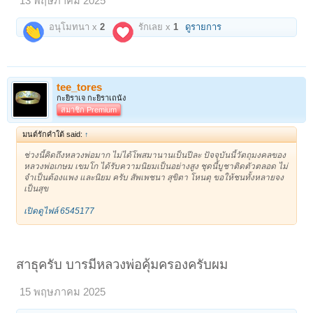
13 พฤษภาคม 2025
อนุโมทนา x
2
รักเลย x
1
ดูรายการ
tee_tores
กะยิราเจ กะยิราเถนัง
สมาชิก Premium
มนต์รักคำใต้ said:
↑
ช่วงนี้คิดถึงหลวงพ่อมาก ไม่ได้โพสมานานเป็นปีละ ปัจจุบันนี้วัตถุมงคลของ
หลวงพ่อเกษม เขมโก ได้รับความนิยมเป็นอย่างสูง ชุดนี้บูชาติดตัวตลอด ไม่
จำเป็นต้องแพง และนิยม ครับ สัพเพชนา สุขิตา โหนตุ ขอให้ชนทั้งหลายจง
เป็นสุข
เปิดดูไฟล์ 6545177
สาธุครับ บารมีหลวงพ่อคุ้มครองครับผม
15 พฤษภาคม 2025