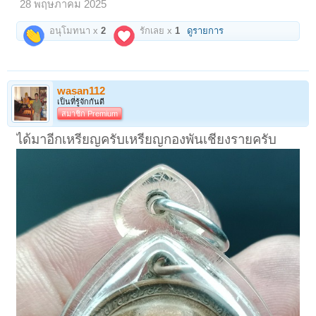
ว่าจะมีอยู่ดาษดื่น อย่าเพิ่งเชื่อว่าดีเลิศทุกเม็ดไป เม็ดใดดีจึงจะมีอิทธิ
28 พฤษภาคม 2025
ปาฏิหาริย์ให้เห็น การเลือกเฟ้นแก้วโป่งข่ามที่มีคุณค่า นับเป็นการยากยิ่ง
และต้องปฏิบัติกันอย่างถูกต้องตามพิธีการ ไม่ใช่หากันอย่างง่าย ๆ อย่างใน
อนุโมทนา x
2
รักเลย x
1
ดูรายการ
สมัยปัจจุบัน คุณสมบัติของแก้วโป่งข่ามนั้นเป็นแก้วที่ให้ความร่มเย็นเป็นสุข
อีกทั้งยังอยู่ยงคงกระพันชาตรีด้วย ยิ่งมาได้รับบารมีของหลวงพ่อเกษม ก็ยิ่ง
ทำให้มีพลานุภาพมากยิ่งขึ้น
9. กล้วยน้ำว้า เมื่อพูดถึงกล้วย บางทีบางท่านอาจจะระลึกขึ้นมาได้ว่า “พระ
สมเด็จ” ของสมเด็จโต ก็มีกล้วยเป็นส่วนผสมเหมือนกัน หากแต่ใช้กล้วย
wasan112
คนละชนิดเท่านั้น
ส่วนผสมทั้ง 9 อย่างนี้ จะเห็นได้ว่าเนื้อหาของพระผงจะสูงส่งวิเศษปานใด
เป็นที่รู้จักกันดี
และเมื่อบรรจุไว้ด้วยพลังจิตอันบริสุทธิ์ของหลวงพ่อเกษม ด้วยแล้วก็เป็นของ
สมาชิก Premium
แน่ที่สุดว่ายอดเยี่ยมอย่างไม่มีปัญหา จากบันทึกในหนังสือที่พิมพ์ในงาน
ฉลองอายุ 5 รอบ เมื่อวันที่ 28 พฤศจิกายน 2515 ได้บันทึกเอาไว้ว่า พระผงนี้
ได้มาอีกเหรียญครับเหรียญกองพันเชียงรายครับ
มีจำนวน 6,500 องค์ ส่วนเหรียญนั้นมีจำนวน 5,000 เหรียญ ต่อมาเมื่อเจ้า
ฟ้าชายได้เสด็จไปในงานฉลองของวัดคะตึกเชียงมั่น หลวงพ่อเกษมจึงสร้าง
พระผงวัตถุมงคล 5 รอบเพิ่มเติม โดยนำพระผงที่เหลือและพระที่ชำรุด
ทั้งหมดมาบด แล้วสร้างเพิ่มอีกประมาณร้อยกว่าองค์ และได้ทูลเกล้าถวาย
เจ้าฟ้าชายไป 9 องค์ ต่อจากนั้นก็ทำตำหนิแม่พิมพ์และถ่ายภาพเอาไว้เป็น
หลักฐาน วัตถุมงคล 5 รอบ สร้างเมื่อปี 2515