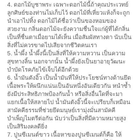
4. ดอกไม้บูชาพระ เฉพาะดอกไม้นี้ถ้าคุณประเวทย์
ลูกศิษย์ของท่านไม่เก็บไว้ ดอกไม้ที่เหี่ยวแห้งก็จะถูก
นำเอาไปทิ้ง ดอกไม้ได้ชื่อว่าเป็นของหอมของ
สวยงาม กลิ่นดอกไม้จะยังความชื่นใจแก่ผู้ที่ได้กลิ่น
เป็นที่ชื่นตาเมื่อยามได้เห็น เมื่อสัมผัสทางตา นับเป็น
สิ่งที่ไม่ควรขาดไปเสียจากชีวิตคนเรา
5. น้ำผึ้ง น้ำผึ้งนี้เป็นสิ่งที่ให้ความหวาน เป็นความ
สุขทางลิ้น นอกจากนั้น น้ำผึ้งยังเป็นยาอายุวัฒนะ
บำบัดโรคภัยไข้เจ็บได้อีกด้วย
6. น้ำมันตังอิ๊ว เป็นน้ำมันที่ให้ประโยชน์ทางด้านยึด
เนื้อพระให้ผนึกแน่นเป็นอันหนึ่งอันเดียวกัน หนำซ้ำ
ยังมีประสิทธิภาพป้องกันน้ำ หรือสิ่งอื่นใดที่จะมา
แยกเนื้อให้สลายไป น้ำมันตังอิ๊วนี้จะเปรียบก็เหมือน
สามัคคีธรรมที่ช่วยยึดมนุษย์เรามุ่งมั่นสามัคคี
บำเพ็ญไมตรีต่อกัน นับว่าเป็นสิ่งที่มีความหมายสูง
เป็นสิริมงคลดียิ่ง
7. ปูนซีเมนต์ขาว เนื้อหาของปูนซีเมนต์ก็คือ ให้