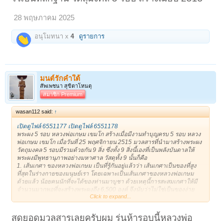
28 พฤษภาคม 2025
อนุโมทนา x
4
ดูรายการ
มนต์รักคำใต้
สัพเพชนา สุขิตาโหนตุ
สมาชิก Premium
wasan112 said:
↑
เปิดดูไฟล์ 6551177
เปิดดูไฟล์ 6551178
พระผง 5 รอบ หลวงพ่อเกษม เขมโก สร้างเมื่อมีงานทำบุญครบ 5 รอบ หลวง
พ่อเกษม เขมโก เมื่อวันที่ 25 พฤศจิกายน 2515 มวลสารที่นำมาสร้างพระผง
วัตถุมงคล 5 รอบมีรวมด้วยกัน 9 สิ่ง ซึ่งทั้ง 9 สิ่งนี้เองที่เป็นพลังบันดาลให้
พระผงมีพุทธานุภาพอย่างมหาศาล วัสดุทั้ง 9 นั้นก็คือ
1. เส้นเกศา ของหลวงพ่อเกษม เป็นที่รู้กันอยู่แล้วว่า เส้นเกศาเป็นของที่สูง
ที่สุดในร่างกายของมนุษย์เรา โดยเฉพาะเป็นเส้นเกศาของหลวงพ่อเกษม
ด้วยแล้ว น้อยคนนักที่จะได้ของท่านมาบูชา ด้วยเหตุนี้การสะสมเกศาให้มี
จำนวนมากพอที่จะสร้างพระผงถึง 6,500 องค์ จึงนับว่าไม่ใช่เป็นของง่าย
Click to expand...
2. จีวร สำหรับจีวรของหลวงพ่อเกษม ไม่เหมือนกับจีวรของภิกษุองค์อื่น ๆ ซึ่ง
ใช้อย่างฉาบฉวยชั่วครั้งชั่วคราว พอเห็นว่าเก่าหน่อยก็ทิ้ง แต่ทว่าจีวรของ
หลวงพ่อเกษมอยู่กับตัวท่านจนหาที่ปะแทบไม่ได้ เป็นจีวรที่รับใช้ซับเหงื่อ
สุดยอดมวลสารเลยครับผม รุ่นห้ารอบนี้หลวงพ่อ