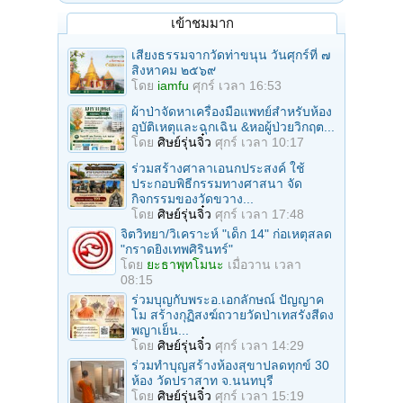
เข้าชมมาก
เสียงธรรมจากวัดท่าขนุน วันศุกร์ที่ ๗
สิงหาคม ๒๕๖๙
โดย
iamfu
ศุกร์ เวลา 16:53
ผ้าป่าจัดหาเครื่องมือแพทย์สำหรับห้อง
อุบัติเหตุและฉุกเฉิน &หอผู้ป่วยวิกฤต...
โดย
ศิษย์รุ่นจิ๋ว
ศุกร์ เวลา 10:17
ร่วมสร้างศาลาเอนกประสงค์ ใช้
ประกอบพิธีกรรมทางศาสนา จัด
กิจกรรมของวัดขวาง...
โดย
ศิษย์รุ่นจิ๋ว
ศุกร์ เวลา 17:48
จิตวิทยา/วิเคราะห์ "เด็ก 14" ก่อเหตุสลด
"กราดยิงเทพศิรินทร์"
โดย
ยะธาพุทโมนะ
เมื่อวาน เวลา
08:15
ร่วมบุญกับพระอ.เอกลักษณ์ ปัญญาค
โม สร้างกุฏิสงฆ์ถวายวัดป่าเทสรังสีดง
พญาเย็น...
โดย
ศิษย์รุ่นจิ๋ว
ศุกร์ เวลา 14:29
ร่วมทําบุญสร้างห้องสุขาปลดทุกข์ 30
ห้อง วัดปราสาท จ.นนทบุรี
โดย
ศิษย์รุ่นจิ๋ว
ศุกร์ เวลา 15:19