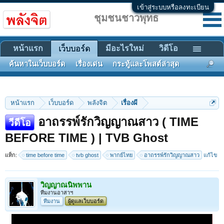
เข้าสู่ระบบหรือลงทะเบียน
ชุมชนชาวพุทธ
หน้าแรก
มีอะไรใหม่
วิดีโอ
เว็บบอร์ด
ค้นหาในเว็บบอร์ด
เรื่องเด่น
กระทู้และโพสต์ล่าสุด
หน้าแรก
เว็บบอร์ด
พลังจิต
เรื่องผี
อาถรรพ์รักวิญญาณสาว ( TIME
วีดีโอ
BEFORE TIME ) | TVB Ghost
แท็ก:
time before time
tvb ghost
พากย์ไทย
อาถรรพ์รักวิญญาณสาว
แก้ไข
วิญญาณนิพพาน
ทีมงานอาสาฯ
ทีมงาน
ผู้ดูแลเว็บบอร์ด