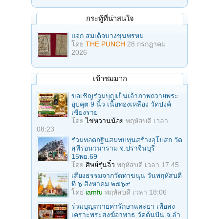
กระทู้ที่น่าสนใจ
แจก สมเด็จบางขุนพรหม
โดย
THE PUNCH
28 กรกฎาคม
2026
เข้าชมมาก
ขอเชิญร่วมบุญเป็นเจ้าภาพถวายพระ
อุปคุต 9 นิ้ว เนื้อทองเหลือง วัดปงค์
เชียงราย
โดย
ไข่หวานน้อย
พฤหัสบดี เวลา
08:23
ร่วมทอดกฐินสมทบทุนสร้างอุโบสถ วัด
สุพีรอนวนาราม จ.ปราจีนบุรี
15พย.69
โดย
ศิษย์รุ่นจิ๋ว
พฤหัสบดี เวลา 17:45
เสียงธรรมจากวัดท่าขนุน วันพฤหัสบดี
ที่ ๖ สิงหาคม ๒๕๖๙
โดย
iamfu
พฤหัสบดี เวลา 18:06
ร่วมบุญถวายค่ารักษาและยา เพื่อสง
เคราะพระสงฆ์อาพาธ วัดต้นปัน จ.ลํา