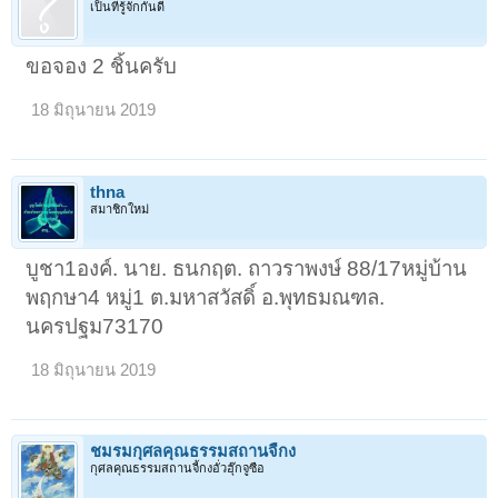
เป็นที่รู้จักกันดี
ขอจอง 2 ชิ้นครับ
18 มิถุนายน 2019
thna
สมาชิกใหม่
บูชา1องค์. นาย. ธนกฤต. ถาวราพงษ์ 88/17หมู่บ้าน
พฤกษา4 หมู่1 ต.มหาสวัสดิ์ อ.พุทธมณฑล.
นครปฐม73170
18 มิถุนายน 2019
ชมรมกุศลคุณธรรมสถานจี้กง
กุศลคุณธรรมสถานจี้กงอั่วฮุ๊กจูซือ