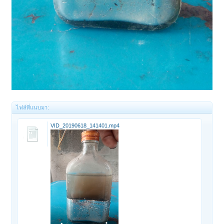
ไฟล์ที่แนบมา:
VID_20190618_141401.mp4