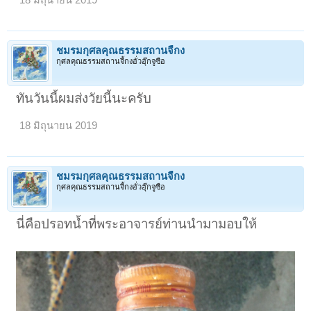
ชมรมกุศลคุณธรรมสถานจี้กง
กุศลคุณธรรมสถานจี้กงอั่วฮุ๊กจูซือ
ทันวันนี้ผมส่งวัยนี้นะครับ
18 มิถุนายน 2019
ชมรมกุศลคุณธรรมสถานจี้กง
กุศลคุณธรรมสถานจี้กงอั่วฮุ๊กจูซือ
นี่คือปรอทน้ำที่พระอาจารย์ท่านนำมามอบให้