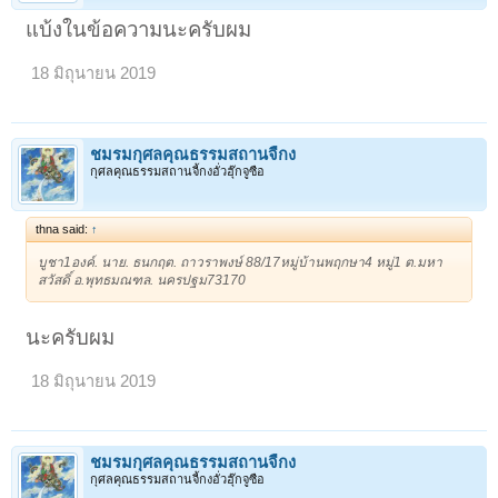
แบ้งในข้อความนะครับผม
18 มิถุนายน 2019
ชมรมกุศลคุณธรรมสถานจี้กง
กุศลคุณธรรมสถานจี้กงอั่วฮุ๊กจูซือ
thna said:
↑
บูชา1องค์. นาย. ธนกฤต. ถาวราพงษ์ 88/17หมู่บ้านพฤกษา4 หมู่1 ต.มหา
สวัสดิ์ อ.พุทธมณฑล. นครปฐม73170
นะครับผม
18 มิถุนายน 2019
ชมรมกุศลคุณธรรมสถานจี้กง
กุศลคุณธรรมสถานจี้กงอั่วฮุ๊กจูซือ