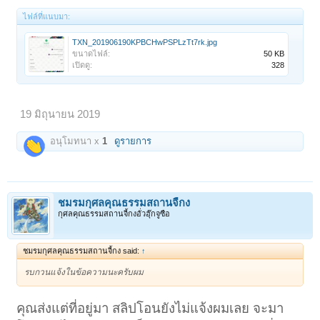
ไฟล์ที่แนบมา:
TXN_201906190KPBCHwPSPLzTt7rk.jpg
ขนาดไฟล์:
50 KB
เปิดดู:
328
19 มิถุนายน 2019
อนุโมทนา x
1
ดูรายการ
ชมรมกุศลคุณธรรมสถานจี้กง
กุศลคุณธรรมสถานจี้กงอั่วฮุ๊กจูซือ
ชมรมกุศลคุณธรรมสถานจี้กง said:
↑
รบกวนแจ้งในข้อความนะครับผม
คุณส่งแต่ที่อยู่มา สลิปโอนยังไม่แจ้งผมเลย จะมา