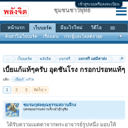
เข้าสู่ระบบหรือลงทะเบียน
ชุมชนชาวพุทธ
หน้าแรก
มีอะไรใหม่
วิดีโอ
เว็บบอร์ด
ค้นหาในเว็บบอร์ด
เรื่องเด่น
กระทู้และโพสต์ล่าสุด
...
เว็บบอร์ด
พลังจิต
แจกฟรี
แจกฟรี แต่มีค่าส่ง
1
2
3
ถัดไป >
เบี้ยแก้แท้ๆครับ อุดชันโรง กรอกปรอทแท้ๆ
แท็ก:
เบี้ยแก้
แก้ไข
ชมรมกุศลคุณธรรมสถานจี้กง
กุศลคุณธรรมสถานจี้กงอั่วฮุ๊กจูซือ
ได้รับความเมตตาจากพระอาจารย์รูปหนึ่ง มอบให้