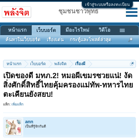
เข้าสู่ระบบหรือลงทะเบียน
ชุมชนชาวพุทธ
หน้าแรก
มีอะไรใหม่
วิดีโอ
เว็บบอร์ด
ค้นหาในเว็บบอร์ด
เรื่องเด่น
กระทู้และโพสต์ล่าสุด
หน้าแรก
เว็บบอร์ด
พลังจิต
เรื่องผี
เปิดของดี มทภ.2! หมอผีเขมรซวยแน่! งัด
สิ่งศักดิ์สิทธิ์ไทยคุ้มครองแม่ทัพ-ทหารไทย
ตะเคียนยังสยบ!
แท็ก:
เพิ่มแท็ก
ann
เป็นที่รู้จักกันดี