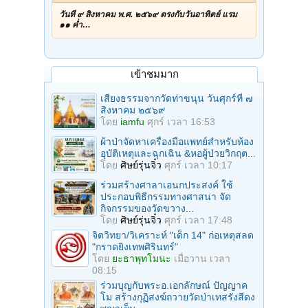
วันที่ ๙ สิงหาคม พ.ศ. ๒๕๖๙ ตรงกับวันอาทิตย์ แรม
๑๑ ค่ำ…
เข้าชมมาก
เสียงธรรมจากวัดท่าขนุน วันศุกร์ที่ ๗
สิงหาคม ๒๕๖๙
โดย
iamfu
ศุกร์ เวลา 16:53
ผ้าป่าจัดหาเครื่องมือแพทย์สำหรับห้อง
อุบัติเหตุและฉุกเฉิน &หอผู้ป่วยวิกฤต...
โดย
ศิษย์รุ่นจิ๋ว
ศุกร์ เวลา 10:17
ร่วมสร้างศาลาเอนกประสงค์ ใช้
ประกอบพิธีกรรมทางศาสนา จัด
กิจกรรมของวัดขวาง...
โดย
ศิษย์รุ่นจิ๋ว
ศุกร์ เวลา 17:48
จิตวิทยา/วิเคราะห์ "เด็ก 14" ก่อเหตุสลด
"กราดยิงเทพศิรินทร์"
โดย
ยะธาพุทโมนะ
เมื่อวาน เวลา
08:15
ร่วมบุญกับพระอ.เอกลักษณ์ ปัญญาค
โม สร้างกุฏิสงฆ์ถวายวัดป่าเทสรังสีดง