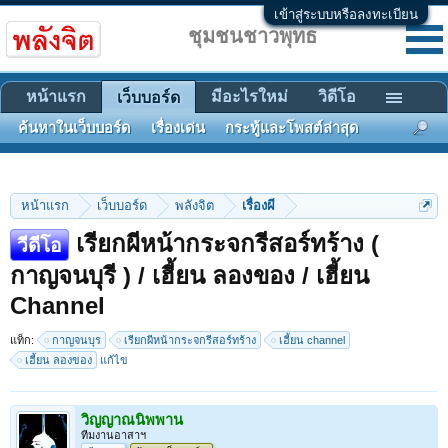
เข้าสู่ระบบหรือลงทะเบียน
ชุมชนชาวพุทธ
หน้าแรก
มีอะไรใหม่
วิดีโอ
เว็บบอร์ด
ค้นหาในเว็บบอร์ด
เรื่องเด่น
กระทู้และโพสต์ล่าสุด
หน้าแรก
เว็บบอร์ด
พลังจิต
เรื่องผี
เรียกผีหน้ากระจกรีสอร์ทร้าง (
วีดีโอ
กาญจนบุรี ) / เฮี้ยน ลองของ / เฮี้ยน
Channel
แท็ก:
กาญจนบุร
เรียกผีหน้ากระจกรีสอร์ทร้าง
เฮี้ยน channel
เฮี้ยน ลองของ
แก้ไข
วิญญาณนิพพาน
ทีมงานอาสาฯ