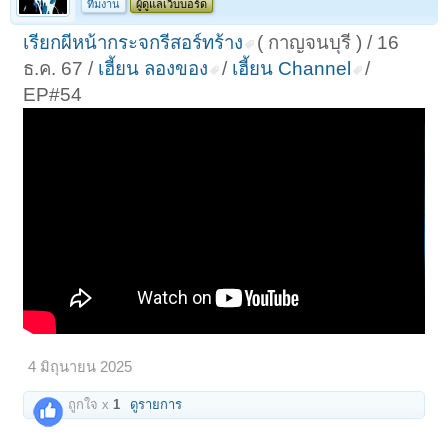
ทีมงาน
ผู้ดูแลเว็บบอร์ด
เรียกผีหน้ากระจกรีสอร์ทร้าง
( กาญจนบุรี ) / 16
ธ.ค. 67 /
เฮี้ยน ลองของ
/
เฮี้ยน Channel
/
EP#54
4 มิถุนายน 2025
ถูกใจ x
1
ดูรายการ