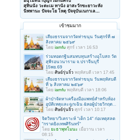
อนุโมทนาบุญร่วมกันครับ
สุทินนัง วะตะเม ทานัง อาสะวักขะยาวะหัง
นิพพานะ ปัจจะโย โหตุ ปัจจุบันเนกาเล…
เข้าชมมาก
เสียงธรรมจากวัดท่าขนุน วันศุกร์ที่ ๗
สิงหาคม ๒๕๖๙
โดย
iamfu
ศุกร์ เวลา 16:53
ร่วมทอดกฐินสมทบทุนสร้างอุโบสถ วัด
สุพีรอนวนาราม จ.ปราจีนบุรี
15พย.69
โดย
ศิษย์รุ่นจิ๋ว
พฤหัสบดี เวลา 17:45
เสียงธรรมจากวัดท่าขนุน วันพฤหัสบดี
ที่ ๖ สิงหาคม ๒๕๖๙
โดย
iamfu
พฤหัสบดี เวลา 18:06
ผ้าป่าจัดหาเครื่องมือแพทย์สำหรับห้อง
อุบัติเหตุและฉุกเฉิน &หอผู้ป่วยวิกฤต...
โดย
ศิษย์รุ่นจิ๋ว
ศุกร์ เวลา 10:17
จิตวิทยา/วิเคราะห์ "เด็ก 14" ก่อเหตุสลด
"กราดยิงเทพศิรินทร์"
โดย
ยะธาพุทโมนะ
เมื่อวาน เวลา
08:15