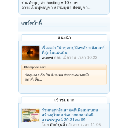
ร่วมทำบุญ ค่า hosting = 10 บาท
ถวายเป็นพุทธบูชา ธรรมบูชา สังฆบูชา…
แชร์หน้านี้
แนะนำ
เรื่องเล่า "นักขุดกรุ"มือขลัง ขมังเวทย์
ที่สุดในแผ่นดิน
wanwi
ตอบ
เมื่อวาน เวลา 10:22
Khamphee said:
↑
วัตถุมงคล ถือเป็น สิ่งมงคล สักการะอย่างหนึ่ง
แต่ ที่ เป็น…
เข้าชมมาก
ร่วมทอดกฐินสามัคคีเพื่อสมทบทุน
สร้างอุโบสถ วัดปากตกสามัคคี
จ.เพชรบูรณ์ 30-31ตค.69
โดย
ศิษย์รุ่นจิ๋ว
อังคาร เวลา 11:05