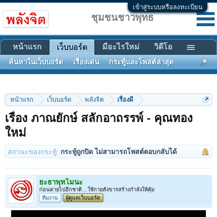
เข้าสู่ระบบหรือลงทะเบียน
ชุมชนชาวพุทธ
หน้าแรก
มีอะไรใหม่
วิดีโอ
เว็บบอร์ด
ค้นหาในเว็บบอร์ด
เรื่องเด่น
กระทู้และโพสต์ล่าสุด
หน้าแรก
เว็บบอร์ด
พลังจิต
เรื่องผี
เรื่อง ภาณยักษ์ สลักอาถรรพ์ - คุณทอง
ใหม่
สถานะของกระทู้:
กระทู้ถูกปิด ไม่สามารถโพสต์ตอบกลับได้
ยะธาพุทโมนะ
ก่อนตายไปอีกชาติ .. ใช้กายสังขารสร้างกำลังให้คุ้ม
ทีมงาน
ผู้ดูแลเว็บบอร์ด