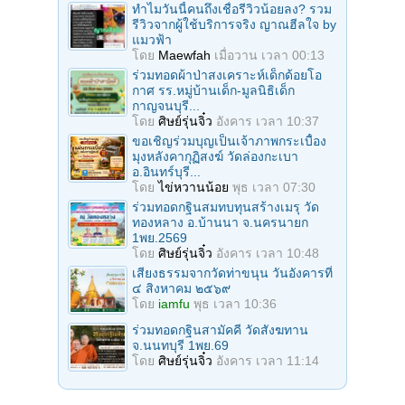
ทำไมวันนี้คนถึงเชื่อรีวิวน้อยลง? รวม
รีวิวจากผู้ใช้บริการจริง ญาณฮีลใจ by
แมวฟ้า
โดย
Maewfah
เมื่อวาน เวลา 00:13
ร่วมทอดผ้าป่าสงเคราะห์เด็กด้อยโอ
กาศ รร.หมู่บ้านเด็ก-มูลนิธิเด็ก
กาญจนบุรี...
โดย
ศิษย์รุ่นจิ๋ว
อังคาร เวลา 10:37
ขอเชิญร่วมบุญเป็นเจ้าภาพกระเบื้อง
มุงหลังคากุฏิสงฆ์ วัดล่องกะเบา
อ.อินทร์บุรี...
โดย
ไข่หวานน้อย
พุธ เวลา 07:30
ร่วมทอดกฐินสมทบทุนสร้างเมรุ วัด
ทองหลาง อ.บ้านนา จ.นครนายก
1พย.2569
โดย
ศิษย์รุ่นจิ๋ว
อังคาร เวลา 10:48
เสียงธรรมจากวัดท่าขนุน วันอังคารที่
๔ สิงหาคม ๒๕๖๙
โดย
iamfu
พุธ เวลา 10:36
ร่วมทอดกฐินสามัคคี วัดสังฆทาน
จ.นนทบุรี 1พย.69
โดย
ศิษย์รุ่นจิ๋ว
อังคาร เวลา 11:14