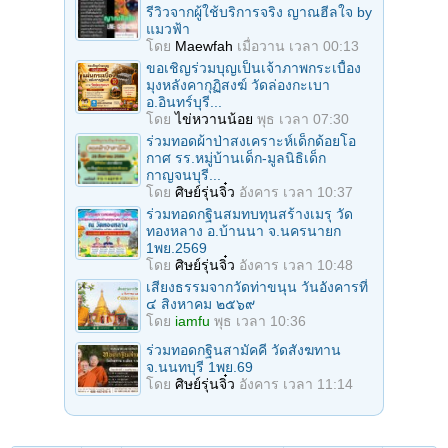
รีวิวจากผู้ใช้บริการจริง ญาณฮีลใจ by
แมวฟ้า
โดย
Maewfah
เมื่อวาน เวลา 00:13
ขอเชิญร่วมบุญเป็นเจ้าภาพกระเบื้อง
มุงหลังคากุฏิสงฆ์ วัดล่องกะเบา
อ.อินทร์บุรี...
โดย
ไข่หวานน้อย
พุธ เวลา 07:30
ร่วมทอดผ้าป่าสงเคราะห์เด็กด้อยโอ
กาศ รร.หมู่บ้านเด็ก-มูลนิธิเด็ก
กาญจนบุรี...
โดย
ศิษย์รุ่นจิ๋ว
อังคาร เวลา 10:37
ร่วมทอดกฐินสมทบทุนสร้างเมรุ วัด
ทองหลาง อ.บ้านนา จ.นครนายก
1พย.2569
โดย
ศิษย์รุ่นจิ๋ว
อังคาร เวลา 10:48
เสียงธรรมจากวัดท่าขนุน วันอังคารที่
๔ สิงหาคม ๒๕๖๙
โดย
iamfu
พุธ เวลา 10:36
ร่วมทอดกฐินสามัคคี วัดสังฆทาน
จ.นนทบุรี 1พย.69
โดย
ศิษย์รุ่นจิ๋ว
อังคาร เวลา 11:14