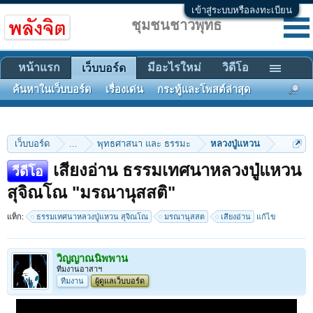
เข้าสู่ระบบหรือลงทะเบียน
ชุมชนชาวพุทธ
หน้าแรก
มีอะไรใหม่
วิดีโอ
เว็บบอร์ด
ค้นหาในเว็บบอร์ด
เรื่องเด่น
กระทู้และโพสต์ล่าสุด
เว็บบอร์ด
...
พุทธศาสนา และ ธรรมะ
หลวงปู่แหวน
เสียงอ่าน ธรรมเทศนาหลวงปู่แหวน
วีดีโอ
สุจิณโณ "มรณานุสสติ"
แท็ก:
ธรรมเทศนาหลวงปู่แหวน สุจิณโณ
มรณานุสสต
เสียงอ่าน
แก้ไข
วิญญาณนิพพาน
ทีมงานอาสาฯ
ทีมงาน
ผู้ดูแลเว็บบอร์ด