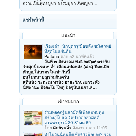
ถวายเป็นพุทธบูชา ธรรมบูชา สังฆบูชา…
แชร์หน้านี้
แนะนำ
เรื่องเล่า "นักขุดกรุ"มือขลัง ขมังเวทย์
ที่สุดในแผ่นดิน
Pattana
ตอบ
52 นาทีที่แล้ว
วันที่ ๗ สิงหาคม พ.ศ. ๒๕๖๙ ตรงกับ
วันศุกร์ แรม ๙ ค่ำ เดือนแปดหลัง (๘๘) ปีมะเมีย
ทำบุญใส่บาตรในเช้าวันนี้
อนุโมทนาบุญร่วมกันครับ
สุทินนัง วะตะเม ทานัง อาสะวักขะยาวะหัง
นิพพานะ ปัจจะโย โหตุ ปัจจุบันเนกาเล…
เข้าชมมาก
ร่วมทอดกฐินสามัคคีเพื่อสมทบทุน
สร้างอุโบสถ วัดปากตกสามัคคี
จ.เพชรบูรณ์ 30-31ตค.69
โดย
ศิษย์รุ่นจิ๋ว
อังคาร เวลา 11:05
ทำไมวันนี้คนถึงเชื่อรีวิวน้อยลง? รวม