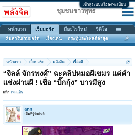
เข้าสู่ระบบหรือลงทะเบียน
ชุมชนชาวพุทธ
หน้าแรก
มีอะไรใหม่
วิดีโอ
เว็บบอร์ด
ค้นหาในเว็บบอร์ด
เรื่องเด่น
กระทู้และโพสต์ล่าสุด
หน้าแรก
เว็บบอร์ด
พลังจิต
เรื่องผี
“จิลล์ จักรพงศ์” ฉะคลิปหมอผีเขมร แค่คำ
แช่งผ่านผี ! เชื่อ “บิ๊กกุ้ง” บารมีสูง
แท็ก:
เพิ่มแท็ก
ann
เป็นที่รู้จักกันดี