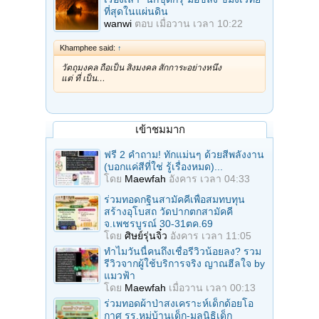
ที่สุดในแผ่นดิน
wanwi
ตอบ
เมื่อวาน เวลา 10:22
Khamphee said:
↑
วัตถุมงคล ถือเป็น สิ่งมงคล สักการะอย่างหนึ่ง
แต่ ที่ เป็น…
เข้าชมมาก
ฟรี 2 คำถาม! ทักแม่นๆ ด้วยสีพลังงาน
(บอกแค่สีที่ใช่ รู้เรื่องหมด)...
โดย
Maewfah
อังคาร เวลา 04:33
ร่วมทอดกฐินสามัคคีเพื่อสมทบทุน
สร้างอุโบสถ วัดปากตกสามัคคี
จ.เพชรบูรณ์ 30-31ตค.69
โดย
ศิษย์รุ่นจิ๋ว
อังคาร เวลา 11:05
ทำไมวันนี้คนถึงเชื่อรีวิวน้อยลง? รวม
รีวิวจากผู้ใช้บริการจริง ญาณฮีลใจ by
แมวฟ้า
โดย
Maewfah
เมื่อวาน เวลา 00:13
ร่วมทอดผ้าป่าสงเคราะห์เด็กด้อยโอ
กาศ รร.หมู่บ้านเด็ก-มูลนิธิเด็ก