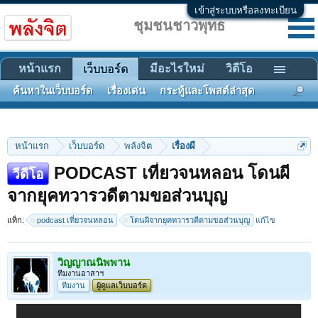
เข้าสู่ระบบหรือลงทะเบียน
ชุมชนชาวพุทธ
หน้าแรก
มีอะไรใหม่
วิดีโอ
เว็บบอร์ด
ค้นหาในเว็บบอร์ด
เรื่องเด่น
กระทู้และโพสต์ล่าสุด
หน้าแรก
เว็บบอร์ด
พลังจิต
เรื่องผี
PODCAST เที่ยวจนหลอน โดนผี
วีดีโอ
จากยุคทวารวดีตามขอส่วนบุญ
แท็ก:
podcast เที่ยวจนหลอน
โดนผีจากยุคทวารวดีตามขอส่วนบุญ
แก้ไข
วิญญาณนิพพาน
ทีมงานอาสาฯ
ทีมงาน
ผู้ดูแลเว็บบอร์ด