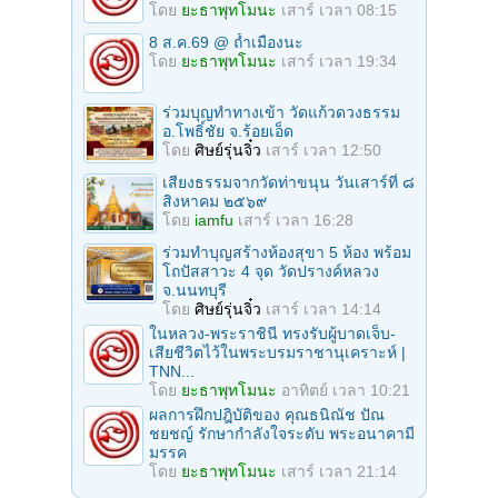
โดย
ยะธาพุทโมนะ
เสาร์ เวลา 08:15
8 ส.ค.69 @ ถ้ำเมืองนะ
โดย
ยะธาพุทโมนะ
เสาร์ เวลา 19:34
ร่วมบุญทําทางเข้า วัดแก้วดวงธรรม
อ.โพธิ์ชัย จ.ร้อยเอ็ด
โดย
ศิษย์รุ่นจิ๋ว
เสาร์ เวลา 12:50
เสียงธรรมจากวัดท่าขนุน วันเสาร์ที่ ๘
สิงหาคม ๒๕๖๙
โดย
iamfu
เสาร์ เวลา 16:28
ร่วมทําบุญสร้างห้องสุขา 5 ห้อง พร้อม
โถปัสสาวะ 4 จุด วัดปรางค์หลวง
จ.นนทบุรี
โดย
ศิษย์รุ่นจิ๋ว
เสาร์ เวลา 14:14
ในหลวง-พระราชินี ทรงรับผู้บาดเจ็บ-
เสียชีวิตไว้ในพระบรมราชานุเคราะห์ |
TNN...
โดย
ยะธาพุทโมนะ
อาทิตย์ เวลา 10:21
ผลการฝึกปฎิบัติของ คุณธนิณัช ปัณ
ชยชญ์ รักษากำลังใจระดับ พระอนาคามี
มรรค
โดย
ยะธาพุทโมนะ
เสาร์ เวลา 21:14