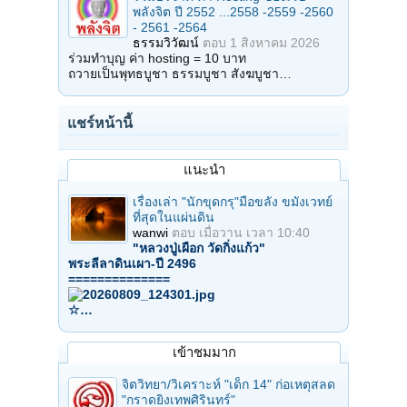
พลังจิต ปี 2552 ...2558 -2559 -2560
- 2561 -2564
ธรรมวิวัฒน์
ตอบ
1 สิงหาคม 2026
ร่วมทำบุญ ค่า hosting = 10 บาท
ถวายเป็นพุทธบูชา ธรรมบูชา สังฆบูชา…
แชร์หน้านี้
แนะนำ
เรื่องเล่า "นักขุดกรุ"มือขลัง ขมังเวทย์
ที่สุดในแผ่นดิน
wanwi
ตอบ
เมื่อวาน เวลา 10:40
"หลวงปู่เผือก วัดกิ่งแก้ว"
พระลีลาดินเผา-ปี 2496
==============
☆…
เข้าชมมาก
จิตวิทยา/วิเคราะห์ "เด็ก 14" ก่อเหตุสลด
"กราดยิงเทพศิรินทร์"