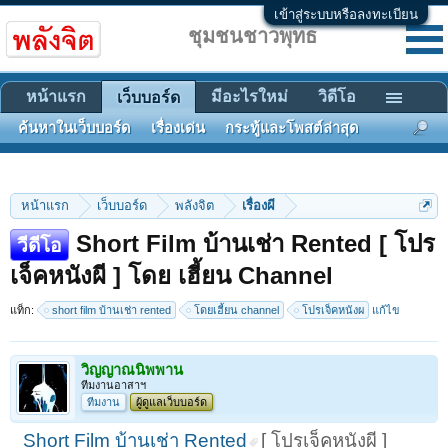
เข้าสู่ระบบหรือลงทะเบียน
ชุมชนชาวพุทธ
หน้าแรก
มีอะไรใหม่
วิดีโอ
เว็บบอร์ด
ค้นหาในเว็บบอร์ด
เรื่องเด่น
กระทู้และโพสต์ล่าสุด
หน้าแรก
เว็บบอร์ด
พลังจิต
เรื่องผี
Short Film บ้านเช่า Rented [ โปร
วีดีโอ
เจ็คหนังผี ] โดย เฮี้ยน Channel
แท็ก:
short film บ้านเช่า rented
โดยเฮี้ยน channel
โปรเจ็คหนังผ
แก้ไข
วิญญาณนิพพาน
ทีมงานอาสาฯ
ทีมงาน
ผู้ดูแลเว็บบอร์ด
Short Film บ้านเช่า Rented
[ โปรเจ็คหนังผี ]