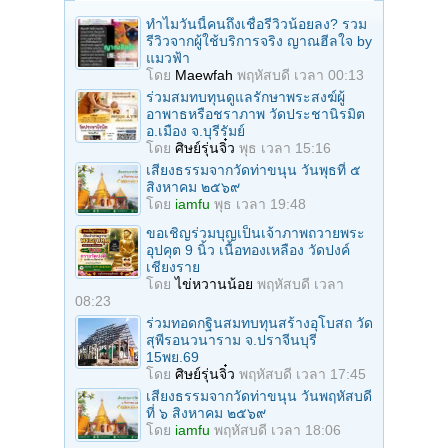
ทำไมวันนี้คนถึงเชื่อรีวิวน้อยลง? รวม
รีวิวจากผู้ใช้บริการจริง ญาณฮีลใจ by
แมวฟ้า
โดย
Maewfah
พฤหัสบดี เวลา 00:13
ร่วมสมทบทุนดูแลรักษาพระสงฆ์ผู้
อาพาธหรือชราภาพ วัดประชานิรมิต
อ.เมือง จ.บุรีรัมย์
โดย
ศิษย์รุ่นจิ๋ว
พุธ เวลา 15:16
เสียงธรรมจากวัดท่าขนุน วันพุธที่ ๕
สิงหาคม ๒๕๖๙
โดย
iamfu
พุธ เวลา 19:48
ขอเชิญร่วมบุญเป็นเจ้าภาพถวายพระ
อุปคุต 9 นิ้ว เนื้อทองเหลือง วัดปงค์
เชียงราย
โดย
ไข่หวานน้อย
พฤหัสบดี เวลา
08:23
ร่วมทอดกฐินสมทบทุนสร้างอุโบสถ วัด
สุพีรอนวนาราม จ.ปราจีนบุรี
15พย.69
โดย
ศิษย์รุ่นจิ๋ว
พฤหัสบดี เวลา 17:45
เสียงธรรมจากวัดท่าขนุน วันพฤหัสบดี
ที่ ๖ สิงหาคม ๒๕๖๙
โดย
iamfu
พฤหัสบดี เวลา 18:06