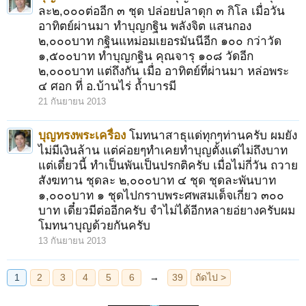
ละ๒,๐๐๐ต่ออีก ๓ ชุด ปล่อยปลาดุก ๓ กิโล เมื่อวัน
อาทิตย์ผ่านมา ทำบุญกฐิน พลังจิต แสนกอง
๒,๐๐๐บาท กฐินแหม่อมเยอรมันนีอีก ๑๐๐ กว่าวัด
๑,๕๐๐บาท ทำบุญกฐิน คุณจารุ ๑๐๘ วัดอีก
๒,๐๐๐บาท แต่ถึงกัน เมื่อ อาทิตย์ที่ผ่านมา หล่อพระ
๔ ศอก ที่ อ.บ้านไร่ ถ้ำบารมี
21 กันยายน 2013
บุญทรงพระเครื่อง
โมทนาสาธุแด่ทุกๆท่านครับ ผมยัง
ไม่มีเงินล้าน แต่ค่อยๆทำเคยทำบุญตั้งแต่ไม่ถึงบาท
แต่เดี๋ยวนี้ ทำเป็นพันเป็นปรกติครับ เมื่อไม่กี่วัน ถวาย
สังฆทาน ชุดละ ๒,๐๐๐บาท ๔ ชุด ชุดละพันบาท
๑,๐๐๐บาท ๑ ชุดไปกราบพระศพสมเด็จเกี่ยว ๓๐๐
บาท เดี๋ยวมีต่ออีกครับ จำไม่ได้อีกหลายอ่ยางครับผม
โมทนาบุญด้วยกันครับ
13 กันยายน 2013