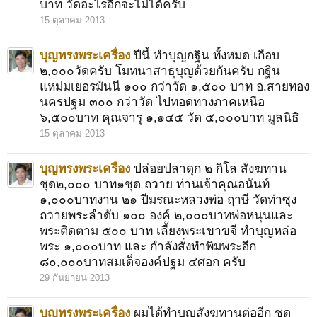
บาท วัดอะไรอีกจะไม่ได้ครับ
15 ตุลาคม 2013
บุญทรงพระเครื่อง
ปีนี้ ทำบุญกฐิน ทั้งหมด เกือบ
๒,๐๐๐วัดครับ โมทนาสาธุบุญด้วยกันครับ กฐิน
แหม่มเยอรมันนี ๑๐๐ กว่าวัด ๑,๕๐๐ บาท อ.สายทอง
นครปฐม ๓๐๐ กว่าวัด ไปทอดทางภาคเหนือ
๖,๕๐๐บาท คุณจารุ ๑,๑๔๕ วัด ๕,๐๐๐บาท มูลนิธิ
15 ตุลาคม 2013
บุญทรงพระเครื่อง
ปล่อยปลาดุก ๒ กิโล สังฆทาน
ชุด๒,๐๐๐ บาท๑ชุด ถวาย ท่านเจ้าคุณอนันท์
๑,๐๐๐บาทงาน ๒๑ ปีมรณะหลวงพ่อ ฤาษี วัดท่าซุง
ถวายพระลำดับ ๑๐๐ องค์ ๒,๐๐๐บาทพ่อหนุนและ
พระติดตาม ๕๐๐ บาท เลี้ยงพระเขาขจี ทำบุญหล่อ
พระ ๑,๐๐๐บาท และ กำลังสั่งทำพิมพระอีก
๘๐,๐๐๐บาทสมเด็จองค์ปฐม ๔ศอก ครับ
29 กันยายน 2013
บุญทรงพระเครื่อง
ผมได้ทำบุญสังฆทานต่ออีก ชุด