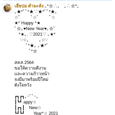
เฮียปอ ตำมะลัง
｡*☆∴｡ ｡∴☆*｡
｡★*ﾟﾟ*★∵★*ﾟﾟ*★｡
☆ﾟ ﾟ☆ﾟ ﾟ☆
★* Happy *★
ﾟ☆｡♥New Year♥｡☆ﾟ
*★｡. ♡2021♡ ｡★*
∵☆｡ ｡☆∵
ﾟ*★｡ ｡★*ﾟ
ﾟ*☆
สคส.2564
ขอให้ความดีงาม
และความก้าวหน้า
จงมีมาพร้อมปีใหม่
ดังใจหวัง
┏┓┏┓｡･ﾟﾟ･｡
┃┗┛ appy☆
┃┏┓┃ New☆
┗┛┗┛ Year*☆ 2021