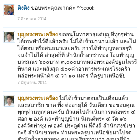
ติงติง
ขอบพระคุณมากค่ะ ^^:cool:
7 สิงหาคม 2014
บุญทรงพระเครื่อง
ขออนุโมทาสาธุแด่บุญที่ทุกๆท่าน
ได้กระทำไว้ดีแล้วครับ ไม่ได้เข้ามานานแล้ว และไม่
ได้ตอบ หรือสนธนาเลยครับ การได้ทำบุญหลายๆที่
จนจำไม่ได้ ล่าสุดก็ที่ สำนักถ้ำอาชาทอง โอนทำบุญ
บวชเณร ๖๐๐บาท ๓,๐๐๐บาทหล่อพระองค์ปฐมไพรรี
พินาศ และหลังสุด ๕๐๐ค่าอาหารพระเณรโรงครัว
หล่อพระหน้าตัก ๕ วา ๑๐ เมตร ที่ครูบาเหนือชัย
7 มิถุนายน 2014
บุญทรงพระเครื่อง
ไม่ได้เข้ามาตอบเป็นเดือนแล้ว
และสมาชิก ขาด พึ่ง ต่ออายุได้ วันเดียว ขอขอบคุณ
ทุกๆท่านทุกๆคนครับ มัวแต่ไปดำเนินการหล่อพระ ๔
ศอก ๒ องค์ และทำบุญบ้าน นิมนต์พระ ๕ วัด ๑๖
องค์วัดท่าซุง ๗ องค์ ประตูด่าน พี่ติงลี่ สำนักสงฆ์เขา
กะจี สำนักเขาพระ ท่านพระครูบาเหนือชัยมาโปรด
สำนักถ้ำอาชาทอง คนเขาเรียกท่านว่า ครูบาขี่ม้า