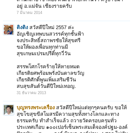
อยู่ อ.แม่จัน เชียงรายครับ
7 มีนาคม 2014
ติงติง
สวัสดีปีใหม่ 2557 ค่ะ
อัญเชิญเทพบนสวรรค์ทุกชั้นฟ้า
จงประสิทธิ์สถาพรชัยให้สุขศรี
ขอให้ผองเพื่อนทุกท่านมี
สุขเกษมเปรมปรีดิ์ทุกวี่วัน
สรรพโศกโรคร้ายให้หายหมด
เกียรติยศพร้อมพรั่งบันดาลขวัญ
เกียรติศักดิ์พูนเพิ่มเสริมชีวัน
สบสุขสันต์วันดีปีใหม่เทอญ.
31 ธันวาคม 2013
1
2
3
4
5
6
→
39
ถัดไป >
บุญทรงพระเครื่อง
สวัสดีปีใหม่แด่ทุกๆคนครับ ขอให้
สุขโขสุขขีสโมสรมีความสุขทั้งทางโลกและทาง
ธรรมครับ ทำสำเร็จแล้ว ถวายวัดครอบครุมทั่ว
ประเทศเกือบ ๑๐๐เปอร์เซ็นพระสมเด็จองค์ปฐม-องค์