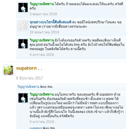
วิญญาณนิพพาน
ได้ครับ ถ้าผมตอบได้ผมจะตอบให้นะครับ สวัสดี
ครับ
5 พฤษภาคม 2019
ทุกอย่างบนโลกนี้คือสิ่งสมมติ
ค่ะ พอมีไลน์เฟสปรึกษาไหมคะ ขอ
อนุญาต เราอยากมีเพื่อนทางธรรมนะคะ
26 พฤษภาคม 2019
วิญญาณนิพพาน
ยังไงต้องขออภัยด้วยครับ พอดีผมเพิ่งมาเห็นที่
คุณ post ต่อวันนี้ ผมไม่ได้เล่น line ครับ ยังไงถ้าสนใจก็พิมพ์คุยใน
message ในพลังจิตได้ครับ ตามนี้ครับ
4 มกราคม 2020
supatorn
. .
8 มิถุนายน 2017
วิญญาณนิพพาน
likes this.
วิญญาณนิพพาน
อนุโมทนาครับ ขอบคุณครับ พี่ supatorn ด้วย
เช่นกันครับ ต้องขออภัยด้วยครับที่ตอบช้า ตั้งแต่ทาง www ได้
เปลี่ยนเป็นรูปแบบใหม่ ผมนึกว่าไม่มีหน้า main แบบนี้ของเรา
แล้ว เพราะแต่ก่อนเหมือนเคยจะกดหา แต่หาไม่เจอ เพิ่งมาเจอไม่
นานนี้แล้วยังรู้สึกไม่แน่ใจ วันนี้เลยลอง click เข้ามา แล้วก็เพิ่งรู้ว่า
ยังมีอยู่ งงเหมือนกัน สวัสดีครับ
6 มกราคม 2018
supatorn
likes this.