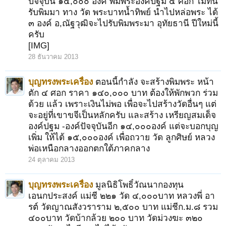
ปัจจุบัน ๑๕,๐๐๐ องค์ พิมพระองค์ปฐม ๔ ศอก ไม่ทัน
รับพิมมา ทาง วัด พระบาทน้ำทิพย์ นำไปหล่อพระ ได้
๓ องค์ อ,ณัฐวุฒิจะไปรับพิมพระมา อุทัยธานี ปีใหม่นี้
ครับ
[IMG]
28 ธันวาคม 2013
บุญทรงพระเครื่อง
ตอนนี้กำลัง จะสร้างพิมพระ หน้า
ตัก ๔ ศอก ราคา ๑๔๐,๐๐๐ บาท ต้องให้พักพวก ร่วม
ด้วย แล้ว เพราะเงินไม่พอ เพื่อจะไปสร้างวัดอื่นๆ แต่
จะอยู่ที่เขาขจีเป็นหลักครับ และสร้าง เหรียญสมเด็จ
องค์ปฐม -องค์ปัจจุบันอีก ๑๔,๐๐๐องค์ แต่จะบอกบุญ
เพิ่ม ให้ได้ ๑๕,๐๐๐องค์ เพื่อถวาย วัด ลูกศิษย์ หลวง
พ่อเหนือกลางออกตกใต้ภาคกลาง
24 ตุลาคม 2013
บุญทรงพระเครื่อง
มูลนิธิโพธิ์วัณนากองทุน
เอนกประสงค์ แม่ชี ๒๒๑ วัด ๔,๐๐๐บาท หลวงพี่ อา
รต์ วัดญาณสังวราราม ๒,๕๐๐ บาท แม่ชีก.ม.๘ รวม
๔๐๐บาท วัดบ้ากล้วย ๒๐๐ บาท วัดม่วงฆะ ๓๒๐