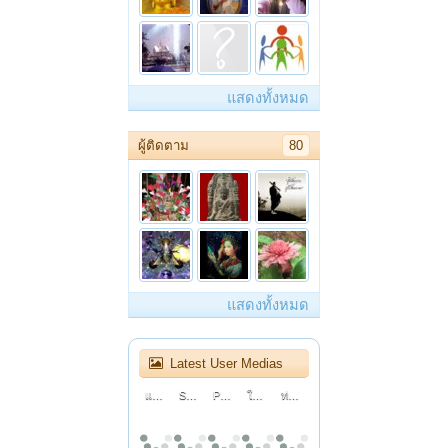
แสดงทั้งหมด
ผู้ติดตาม
80
แสดงทั้งหมด
Latest User Medias
แก๊งเก๋าเขย่าครัว : ตอนที่ 1 : เบ๊โภชนา
Sarah Hardwig’s Powerful Audition Leaves The Judges INSPIRED! | Auditions | AGT 2026
Pynk Beard Nearly Quit Music... Then He Bet On Himself | Auditions | AGT 2026
ใช้เก้าอี้เพื่อสุขภาพครั้งแรกในชีวิต คุ้มไหม?
ท่าน ว.วชิรเมธี บรรยาย Mother ผู้หญิงที่น่ากอดตลอดกาล
ละครธรรมนำชีวิต | ตอนตุ๊กตาไม้...ของชายชรา
เพลงจีบสาวสไตล์ 90
How to Use After Effects Tricks in CapCut to Hook Your Viewers! (Advanced)
ละครธรรมนำชีวิต | ตอนสำนึกที่ไร้ค่า