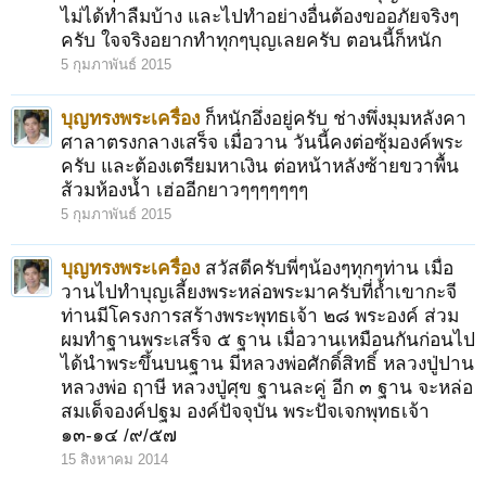
ไม่ได้ทำลืมบ้าง และไปทำอย่างอื่นต้องขออภัยจริงๆ
ครับ ใจจริงอยากทำทุกๆบุญเลยครับ ตอนนี้ก็หนัก
5 กุมภาพันธ์ 2015
บุญทรงพระเครื่อง
ก็หนักอึ่งอยู่ครับ ช่างพึ่งมุมหลังคา
ศาลาตรงกลางเสร็จ เมื่อวาน วันนี้คงต่อซุ้มองค์พระ
ครับ และต้องเตรียมหาเงิน ต่อหน้าหลังซ้ายขวาพื้น
ส้วมห้องน้ำ เฮ่ออีกยาวๆๆๆๆๆๆๆ
5 กุมภาพันธ์ 2015
บุญทรงพระเครื่อง
สวัสดีครับพี่ๆน้องๆทุกๆท่าน เมื่อ
วานไปทำบุญเลี้ยงพระหล่อพระมาครับที่ถ้ำเขากะจี
ท่านมีโครงการสร้างพระพุทธเจ้า ๒๘ พระองค์ ส่วม
ผมทำฐานพระเสร็จ ๕ ฐาน เมื่อวานเหมือนกันก่อนไป
ได้นำพระขึ้นบนฐาน มีหลวงพ่อศักดิ์สิทธิ์ หลวงปู่ปาน
หลวงพ่อ ฤาษี หลวงปู่ศุข ฐานละคู่ อีก ๓ ฐาน จะหล่อ
สมเด็จองค์ปฐม องค์ปัจจุบัน พระปัจเจกพุทธเจ้า
๑๓-๑๔ /๙/๕๗
15 สิงหาคม 2014