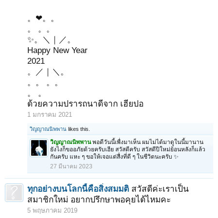
。❤。。
。 。。
✨。＼｜／。
Happy New Year
2021
。／｜＼。
。。 。。
。 。
ด้วยความปรารถนาดีจาก เฮียปอ
1 มกราคม 2021
วิญญาณนิพพาน
likes this.
วิญญาณนิพพาน
พอดีวันนี้เพื่งมาเห็น ผมไม่ได้มาดูในนี้มานาน
ยังไงก็ขออภัยด้วยครับเฮีย สวัสดีครับ สวัสดีปีใหม่ย้อนหลังก็แล้ว
กันครับ แหะ ๆ ขอให้เจอแต่สื่งที่ดี ๆ ในชีวิตนะครับ ✨
27 มีนาคม 2023
ทุกอย่างบนโลกนี้คือสิ่งสมมติ
สวัสดีค่ะเราเป็น
สมาชิกใหม่ อยากปรึกษาพอคุยได้ไหมคะ
5 พฤษภาคม 2019