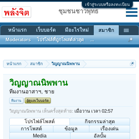
เข้าสู่ระบบหรือลงทะเบียน
ชุมชนชาวพุทธ
หน้าแรก
เว็บบอร์ด
มีอะไรใหม่
สมาชิก
Moderators
โปรไฟล์ที่ถูกโพสต์ล่าสุด
...
หน้าแรก
สมาชิก
วิญญาณนิพพาน
วิญญาณนิพพาน
ทีมงานอาสาฯ
, ชาย
ทีมงาน
ผู้ดูแลเว็บบอร์ด
วิญญาณนิพพาน เห็นครั้งสุดท้าย:
เมื่อวาน เวลา 02:57
โปรไฟล์โพสต์
กิจกรรมล่าสุด
การโพสต์
ข้อมูล
เรื่องเด่น
Media
อัลบั้ม