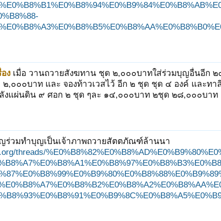
%E0%B8%B1%E0%B8%94%E0%B9%84%E0%B8%AB%E
0%B8%88-
%E0%B8%A3%E0%B8%B5%E0%B8%AA%E0%B8%B0%E0%B
่อง
เมื่อ วานถวายสังฆทาน ชุด ๒,๐๐๐บาทใส่ร่วมบุญอื่นอีก ๒
 ๒,๐๐๐บาท และ จองท้าวเวสไว้ อีก ๒ ชุด ชุด ๔ องค์ และทาสีพ
ังแผ่นดิน ๙ ศอก ๒ ชุด ๆละ ๑๔,๐๐๐บาท ๒ชุด ๒๘,๐๐๐บาท ก
ิญร่วมทำบุญเป็นเจ้าภาพถวายสัตตภัณฑ์ล้านนา
ungjit.org/threads/%E0%B8%82%E0%B8%AD%E0%B9%
%B8%A7%E0%B8%A1%E0%B8%97%E0%B8%B3%E0%B
%87%E0%B8%99%E0%B9%80%E0%B8%88%E0%B9%89
%E0%B8%A7%E0%B8%B2%E0%B8%A2%E0%B8%AA%E
%B8%93%E0%B8%91%E0%B9%8C%E0%B8%A5%E0%B9