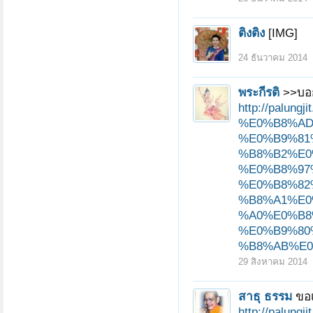
ติงติง
[IMG]
24 ธันวาคม 2014
พระกีรติ
>>บอก
http://pal
%E0%B8%AD
%E0%B9%81
%B8%B2%E0
%E0%B8%97
%E0%B8%82
%B8%A1%E0
%A0%E0%B8
%E0%B9%80
%B8%AB%E0
29 สิงหาคม 2014
สาธุ ธรรม
ขอเ
http://pal