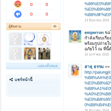
%89%E0%B8
0
0
%E0%B9%88
0
0
%B8%9F%E0%
13 มิถุนายน 2015
ผู้ติดตาม
46
emperron
ขอ
กำลังเรียบเร
พร้อมรูปถ่ายใ
อภัยไว้ ณ ที่นี
15 มกราคม 2015
แสดงทั้งหมด
สาธุ ธรรม
>> 
http://pal
%B8%AA%E0
แชร์หน้านี้
%E0%B8%82
%B8%A1%E0
%A0%E0%B8
%E0%B8%95
0%B8%B4%E
26 ธันวาคม 2014