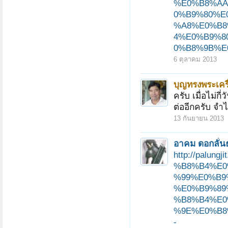
%E0%B8%AA
0%B9%80%E
%A8%E0%B8
4%E0%B9%8
0%B8%9B%E0
6 ตุลาคม 2013
บุญทรงพระเครื
ครับ เมื่อไม่
ต่ออีกครับ จำ
13 กันยายน 2013
อาคม ดอกลั่น
http://pal
%B8%B4%E0
%99%E0%B9
%E0%B9%89
หน้า 1 ของ 65
1
2
3
4
5
6
→
65
%B8%B4%E0
%9E%E0%B8
-