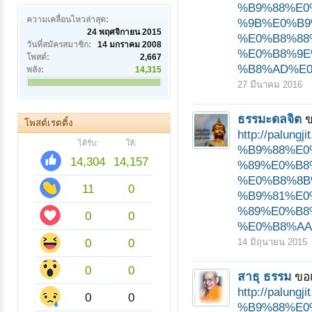
%B9%88%E0
ความเคลื่อนไหวล่าสุด:
%9B%E0%B9
24 พฤศจิกายน 2015
%E0%B8%88
วันที่สมัครสมาชิก:
14 มกราคม 2008
%E0%B8%9E
โพสต์:
2,667
%B8%AD%E0
พลัง:
14,315
27 มีนาคม 2016
ธรรมะดลจิต
ข
โพสต์เรตติ้ง
http://pal
ได้รับ:
ให้:
%B9%88%E0
14,304
14,157
%89%E0%B8
%E0%B8%8B
11
0
%B9%81%E0
%89%E0%B8
0
0
%E0%B8%AA%
0
0
14 มิถุนายน 2015
0
0
สาธุ ธรรม
ขอเ
http://pal
0
0
%B9%88%E0