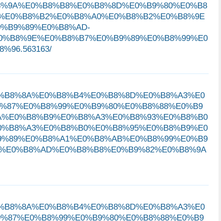
8%9A%E0%B8%B8%E0%B8%8D%E0%B9%80%E0%B8
%E0%B8%B2%E0%B8%A0%E0%B8%B2%E0%B8%9E
%B9%89%E0%B8%AD-
0%B8%9E%E0%B8%B7%E0%B9%89%E0%B8%99%E0
96.563163/
80%E0%B8%8A%E0%B8%B4%E0%B8%8D%E0%B8%A3%E0
%87%E0%B8%99%E0%B9%80%E0%B8%88%E0%B9
A%E0%B8%B9%E0%B8%A3%E0%B8%93%E0%B8%B0
0%B8%A3%E0%B8%B0%E0%B8%95%E0%B8%B9%E0
9%89%E0%B8%A1%E0%B8%AB%E0%B8%99%E0%B9
7%E0%B8%AD%E0%B8%B8%E0%B9%82%E0%B8%9A
80%E0%B8%8A%E0%B8%B4%E0%B8%8D%E0%B8%A3%E0
%87%E0%B8%99%E0%B9%80%E0%B8%88%E0%B9