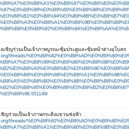
%B8%A7%E0%B8%A1%E0%B8%97%E0%B8%B3%E0%B
%87%E0%B8%99%E0%B9%80%E0%B8%88%E0%B9%89
%E0%B8%B1%E0%B8%94%E0%B8%8B%E0%B8%B7%E0
%E0%B8%A3%E0%B8%A1%E0%B8%9B%E0%B8%B9%E
%B8%B8%E0%B9%82%E0%B8%9A%E0%B8%AA%E0%B8%
อเชิญร่วนเป็นเจ้าภาพบูรณะซุ้มประตูและซุ้มหน้าต่างอุโบสถ
ungjit.org/threads/%E0%B8%82%E0%B8%AD%E0%B9%
%B8%A7%E0%B8%99%E0%B9%80%E0%B8%9B%E0%B9
%B2%E0%B8%A0%E0%B8%B2%E0%B8%9E%E0%B8%9
%E0%B8%B8%E0%B9%89%E0%B8%A1%E0%B8%9B%E
%B8%A5%E0%B8%B0%E0%B8%8B%E0%B8%B8%E0%B
%B2%E0%B8%95%E0%B9%88%E0%B8%B2%E0%B8%8
E0%B8%96.551149/
ชิญร่วมเป็นเจ้าภาพกระดิ่งแขวนช่อฟ้า
ungjit.org/threads/%E0%B8%82%E0%B8%AD%E0%B9%
%B8%A7%E0%B8%A1%E0%B9%80%E0%B8%9B%E0%B9