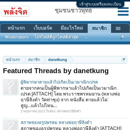
เข้าสู่ระบบหรือลงทะเบียน
ชุมชนชาวพุทธ
หน้าแรก
เว็บบอร์ด
มีอะไรใหม่
สมาชิก
Moderators
โปรไฟล์ที่ถูกโพสต์ล่าสุด
...
หน้าแรก
สมาชิก
danetkung
Featured Threads by danetkung
ผู้พิพากษาตายแล้วไปเกิดเป็นเวมาณิกเปรต
ตายจากคนเป็นผู้พิพากษาแล้วไปเกิดเป็นเวมาณิก
เปรต [ATTACH] โดย พระราชพรหมยาน (หลวงพ่อ
ฤาษีลิงดำ วัดท่าซุง) จาก หนังสือ ตายแล้วไม่
สูญ...แล้วไปไหน...
2 พฤษภาคม 2013
ในห้อง:
หลวงพ่อฤๅษีลิงดำ
สภาพของอรูปพรหม หลวงพ่อฤาษีลิงดำ
สภาพของอรูปพรหม หลวงพ่อฤาษีลิงดำ [ATTACH]