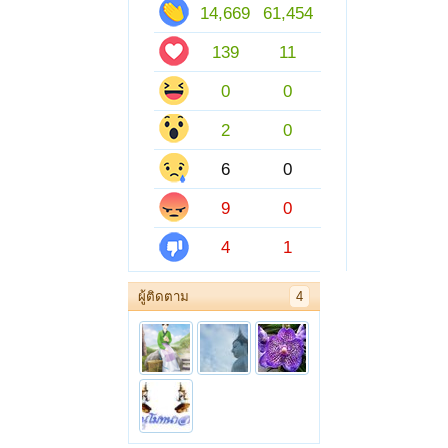
14,669
61,454
139
11
0
0
2
0
6
0
9
0
4
1
ผู้ติดตาม
4