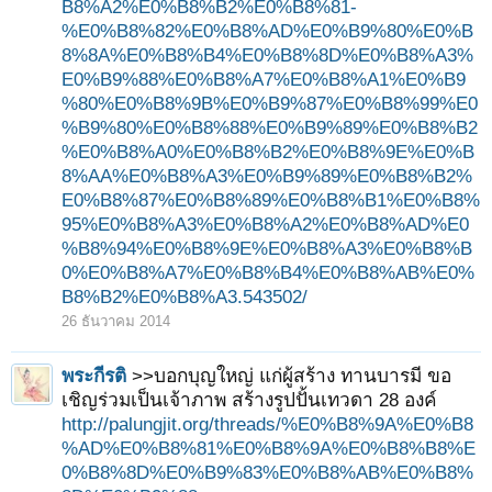
B8%A2%E0%B8%B2%E0%B8%81-
%E0%B8%82%E0%B8%AD%E0%B9%80%E0%B
8%8A%E0%B8%B4%E0%B8%8D%E0%B8%A3%
E0%B9%88%E0%B8%A7%E0%B8%A1%E0%B9
%80%E0%B8%9B%E0%B9%87%E0%B8%99%E0
%B9%80%E0%B8%88%E0%B9%89%E0%B8%B2
%E0%B8%A0%E0%B8%B2%E0%B8%9E%E0%B
8%AA%E0%B8%A3%E0%B9%89%E0%B8%B2%
E0%B8%87%E0%B8%89%E0%B8%B1%E0%B8%
95%E0%B8%A3%E0%B8%A2%E0%B8%AD%E0
%B8%94%E0%B8%9E%E0%B8%A3%E0%B8%B
0%E0%B8%A7%E0%B8%B4%E0%B8%AB%E0%
B8%B2%E0%B8%A3.543502/
26 ธันวาคม 2014
พระกีรติ
>>บอกบุญใหญ่ แก่ผู้สร้าง ทานบารมี ขอ
เชิญร่วมเป็นเจ้าภาพ สร้างรูปปั้นเทวดา 28 องค์
http://palungjit.org/threads/%E0%B8%9A%E0%B8
%AD%E0%B8%81%E0%B8%9A%E0%B8%B8%E
0%B8%8D%E0%B9%83%E0%B8%AB%E0%B8%