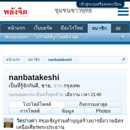
เข้าสู่ระบบหรือลงทะเบียน
ชุมชนชาวพุทธ
หน้าแรก
เว็บบอร์ด
มีอะไรใหม่
สมาชิก
Moderators
โปรไฟล์ที่ถูกโพสต์ล่าสุด
...
หน้าแรก
สมาชิก
nanbatakeshi
nanbatakeshi
เป็นที่รู้จักกันดี
, ชาย,
จาก
กรุงเทพ
nanbatakeshi เห็นครั้งสุดท้าย:
เมื่อวาน เวลา 21:40
โปรไฟล์โพสต์
กิจกรรมล่าสุด
การโพสต์
ข้อมูล
Photos
วัดปางค่า
#ขอเชิญร่วมทำบุญสร้างบารมีถวายฉัตร
เหนือเศียรพระประธาน