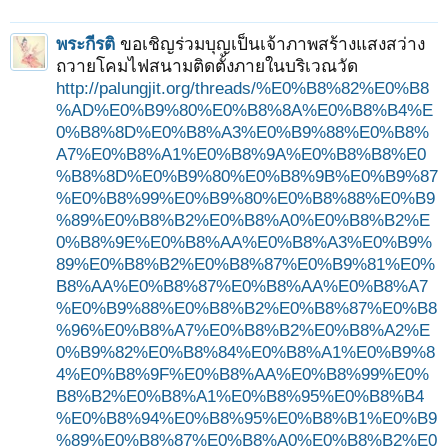
พระกีรติ
ขอเชิญร่วมบุญเป็นเจ้าภาพสร้างแสงสว่าง
ถวายโคมไฟสนามติดตั้งภายในบริเวณวัด
http://palungjit.org/threads/%E0%B8%82%E0%B8
%AD%E0%B9%80%E0%B8%8A%E0%B8%B4%E
0%B8%8D%E0%B8%A3%E0%B9%88%E0%B8%
A7%E0%B8%A1%E0%B8%9A%E0%B8%B8%E0
%B8%8D%E0%B9%80%E0%B8%9B%E0%B9%87
%E0%B8%99%E0%B9%80%E0%B8%88%E0%B9
%89%E0%B8%B2%E0%B8%A0%E0%B8%B2%E
0%B8%9E%E0%B8%AA%E0%B8%A3%E0%B9%
89%E0%B8%B2%E0%B8%87%E0%B9%81%E0%
B8%AA%E0%B8%87%E0%B8%AA%E0%B8%A7
%E0%B9%88%E0%B8%B2%E0%B8%87%E0%B8
%96%E0%B8%A7%E0%B8%B2%E0%B8%A2%E
0%B9%82%E0%B8%84%E0%B8%A1%E0%B9%8
4%E0%B8%9F%E0%B8%AA%E0%B8%99%E0%
B8%B2%E0%B8%A1%E0%B8%95%E0%B8%B4
%E0%B8%94%E0%B8%95%E0%B8%B1%E0%B9
%89%E0%B8%87%E0%B8%A0%E0%B8%B2%E0