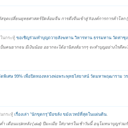
รหัสจุดเปลี่ยนยุทธศาสตร์ปิดล้อมจีน การดึงจีนเข้าสู่ #องค์การการค้าโลก
ในกระทู้
ขอเชิญร่วมทำบุญถวายสังฆทาน วิหารทาน ธรรมทาน วัดท่าซุง 
เป็นคนยากจน มีเงินน้อย อยากจะได้อานิสงส์มากๆ จะทำบุญอย่างไรดีคะ? 
คัดพิเศษ 99% เพื่อปิดทองหลวงพ่อพระพุทธไสยาสน์ วัดมหาพฤฒาราม วร
นกระทู้
เรื่องเล่า "นักขุดกรุ"มือขลัง ขมังเวทย์ที่สุดในแผ่นดิน
.
่ำ เดือนแปดหลัง (๘๘) ปีมะเมีย ใส่บาตรในเช้าวันนี้ อนุโมทนาบุญร่วมกั