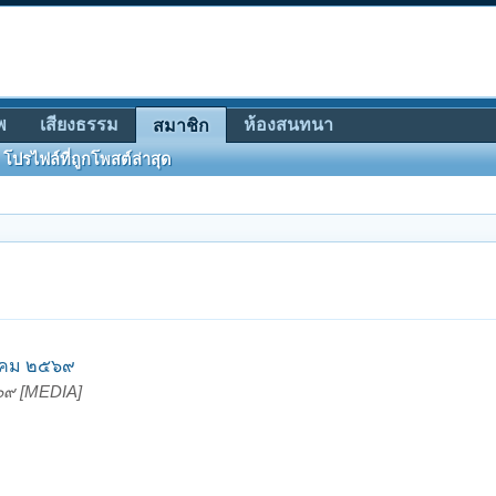
พ
เสียงธรรม
ห้องสนทนา
สมาชิก
โปรไฟล์ที่ถูกโพสต์ล่าสุด
หาคม ๒๕๖๙
๕๖๙ [MEDIA]