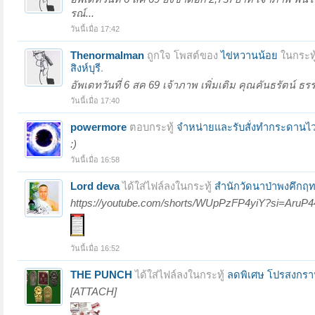
รณ์...
วันนี้เมื่อ 17:42
Thenormalman
ถูกใจ โพสต์ของ
ไข่หวานน้อย
ในกระทู
สิงห์บุรี
.
อัพเดทวันที่ 6 สค 69 เจ้าภาพ เพิ่มเติม คุณคันธรัตน์ ธ
วันนี้เมื่อ 17:40
powermore
ตอบกระทู้
จำหน่ายและรับสั่งทำกระดานไ
:)
วันนี้เมื่อ 16:58
Lord deva
ได้ใส่ไฟล์ลงในกระทู้
สำนักวัดนาป่าพงคึกฤท
https://youtube.com/shorts/WUpPzFP4yiY?si=Aru
วันนี้เมื่อ 16:52
THE PUNCH
ได้ใส่ไฟล์ลงในกระทู้
ลดพิเศษ โปรสงกรา
[ATTACH]