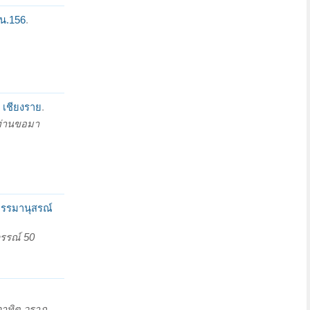
 น.156
.
์ เชียงราย
.
 ท่านขอมา
าธรรมานุสรณ์
วรรณ์ 50
วาทิต วราภ