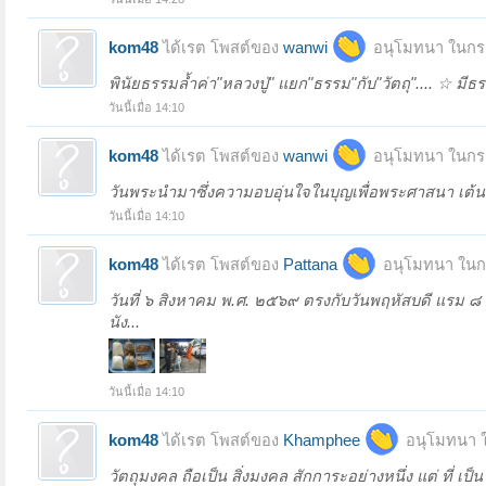
kom48
ได้เรต โพสต์ของ
wanwi
อนุโมทนา ในกระ
พินัยธรรมล้ำค่า"หลวงปู่" แยก"ธรรม"กับ"วัตถุ".... ☆ มี
วันนี้เมื่อ 14:10
kom48
ได้เรต โพสต์ของ
wanwi
อนุโมทนา ในกระ
วันพระนำมาซึ่งความอบอุ่นใจในบุญเพื่อพระศาสนา เต้นท
วันนี้เมื่อ 14:10
kom48
ได้เรต โพสต์ของ
Pattana
อนุโมทนา ในกร
วันที่ ๖ สิงหาคม พ.ศ. ๒๕๖๙ ตรงกับวันพฤหัสบดี แรม ๘ ค
นัง...
วันนี้เมื่อ 14:10
kom48
ได้เรต โพสต์ของ
Khamphee
อนุโมทนา ใ
วัตถุมงคล ถือเป็น สิ่งมงคล สักการะอย่างหนึ่ง แต่ ที่ เป