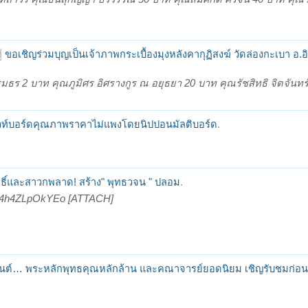
้
ขอเชิญร่วมบุญเป็นเจ้าภาพกระเบื้องมุงหลังคากุฏิสงฆ์ วัดล่องกะเบา อ.อิ
รรมธร 2 บาท คุณภูมิศร อิศรางกูร ณ อยุธยา 20 บาท คุณรัชสิทธิ จิตจันทร
วท์บอร์ดคุณภาพราคาไม่แพงโดยนิปปอนมัลติบอร์ด
.
ธิ์และสาวกพลาด! สร้าง" พุทธวจน " ปลอม
.
P44h4ZLpOkYEo [ATTACH]
นต์… พระหลักพุทธคุณหลักล้าน และคณาจารย์ยอดนิยม เชิญรับชมก่อน