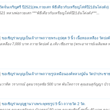
ัดจั่นเจริญศรี ปี2521(ลพ.กวยเสก พิธีเดียวกับเหรียญโล่ห์ปี21อันโด่งดัง)
521 หลวงพ่อกวยเสก ***พิธีเดียวกับเหรียญโล่ห์ปี21อันโด่งดัง***...
้
ขอเชิญร่วมบุญเป็นเจ้าภาพถวายพระอุปคุต 9 นิ้ว เนื้อทองเหลือง วัดปงค
ทองเหลือง 7,000 บาท ถวายวัดปงค์ อ.เทิง เชียงราย (พระอาจารย์เฉลิมพล
้
ขอเชิญร่วมบุญเป็นเจ้าภาพถวายรูปเหมือนองค์หลวงปู่มั่น วัดป่าประช
คุณวาทิต วราภรณ์ อุดมวรกุลชัย 500 บาท พันโทถาวร คุณธนสุกัญญา บัว
้
ขอเชิญร่วมบุญฐานวางพระพุทธรูป 9 นิ้ว ถวายวัด 2 วัด
.
นโทถาวร คุณธนสุกัญญา บัววรรณ์ 50 บาท คุณสมศักดิ์ ศรจิ้น 40 บาท คุณ