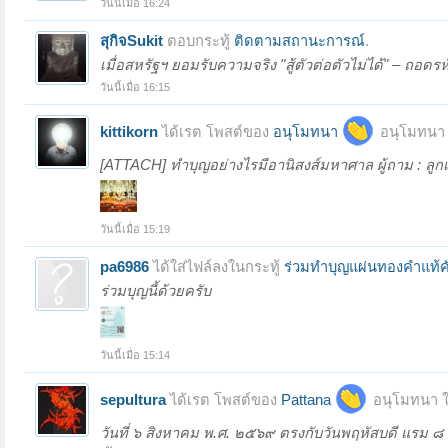
วันนี้เมื่อ 16:24
สุกิจSukit
ตอบกระทู้
ติดตามสถานะการณ์
.
เมื่อสหรัฐฯ ยอมรับความจริง "สู้ตัวต่อตัวไม่ได้" – ถอด
วันนี้เมื่อ 16:15
kittikorn
ได้เรต โพสต์ของ
อนุโมทนา
อนุโมทนา 
[ATTACH] ทำบุญอย่างไรมีอานิสงส์มหาศาล ผู้ถาม : ลูก
วันนี้เมื่อ 15:19
pa6986
ได้ใส่ไฟล์ลงในกระทู้
ร่วมทําบุญแผ่นทองคำแท้
ร่วมบุญนี้ด้วยครับ
วันนี้เมื่อ 15:14
sepultura
ได้เรต โพสต์ของ
Pattana
อนุโมทนา ใ
วันที่ ๖ สิงหาคม พ.ศ. ๒๕๖๙ ตรงกับวันพฤหัสบดี แรม ๘ ค