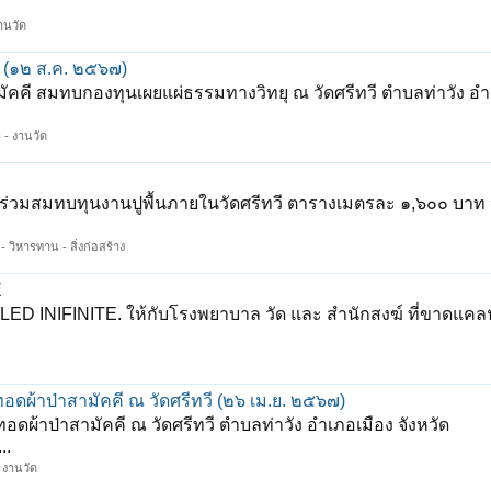
งานวัด
 (๑๒ ส.ค. ๒๕๖๗)
คี สมทบกองทุนเผยแผ่ธรรมทางวิทยุ ณ วัดศรีทวี ตำบลท่าวัง อำ
า - งานวัด
ร่วมสมทบทุนงานปูพื้นภายในวัดศรีทวี ตารางเมตรละ ๑,๖๐๐ บาท
- วิหารทาน - สิ่งก่อสร้าง
E
ED INIFINITE. ให้กับโรงพยาบาล วัด และ สำนักสงฆ์ ที่ขาดแคลนใ
อดผ้าป่าสามัคคี ณ วัดศรีทวี (๒๖ เม.ย. ๒๕๖๗)
้าป่าสามัคคี ณ วัดศรีทวี ตำบลท่าวัง อำเภอเมือง จังหวัด
..
- งานวัด