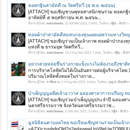
ทอดกฐินสามัคคี ณ วัดศรีทวี (๕ พ.ย. ๒๕๖๖)
[ATTACH] ขอเชิญชวนพุทธศาสนิกชนร่วม ทอดกฐินสา
อาทิตย์ที่ ๕ พฤศจิกายน พ.ศ. ๒๕๖๖...
ตั้งกระทู้โดย:
watsritawee
,
22 ตุลาคม 2023
, 5 ตอบ, ในห้อง:
กฐิน - ผ้าป่า -
ทอดผ้าป่าสามัคคีสมทบกองทุนเผยแผ่ธรรมทางวิทยุ
[ATTACH] ขอเชิญร่วมเป็นเจ้าภาพ ทอดผ้าป่ากองท
แห่งที่ ๒ ธรรมยุต วัดศรีทวี...
ตั้งกระทู้โดย:
watsritawee
,
18 กรกฎาคม 2023
, 7 ตอบ, ในห้อง:
กฐิน - ผ้าป่
อยากสวยหล่อขึ้นร่างกายแข็งแรงไม่ต้องรอถึงชาติ
การบริจาคโลหิตไม่ได้เป็นอันตรายต่อผู้บริจาคโดย 
ปริมาณโลหิตทั้งหมดในร่างกาย...
ตั้งกระทู้โดย:
ราชันลาง
,
3 กรกฎาคม 2023
, 0 ตอบ, ในห้อง:
บุญ-อานิสงส์ก
บำเพ็ญบุญอดีตเจ้าอาวาส ฉลองศาลาการเปรียญ ทอดผ
[ATTACH] ขอเชิญร่วมบำเพ็ญบุญประจำปี ฉลองศาลา
นครศรีธรรมราช จังหวัดนครศรีธรรมราช...
ตั้งกระทู้โดย:
watsritawee
,
5 เมษายน 2023
, 13 ตอบ, ในห้อง:
กฐิน - ผ้าป่า 
มูลนิธิคนตาบอดไทย ขอเรียนเชิญท่านร่วมเป็นเจ้
=AZXjczuvbdnQId7n2edavwwUnV8eUw7O98UUD