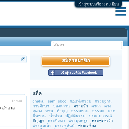
เข้าสู่ระบบหรือลงทะเบียน
สมัครสมาชิก
เข้าสู่ระบบด้วย Facebook
แท็ค
chakaj
sam_sbcc
กฎแห่งกรรม
กรรมฐาน
Thread
การศึกษา
ของหวาน
ความรัก
คาถา
ดวง
ง อำเภอ
ดูดวง
ทาน
ทำบุญ
ธรรมทาน
ธรรมะ
นรก
นิพพาน
น้ำท่วม
ปฏิบัติธรรม
ประสบการณ์
ปัญญา
พระปิดตา
พระพุทธรูป
พระพุทธเจ้า
พระสมเด็จ
พระอรหันต์
พระเครื่อง