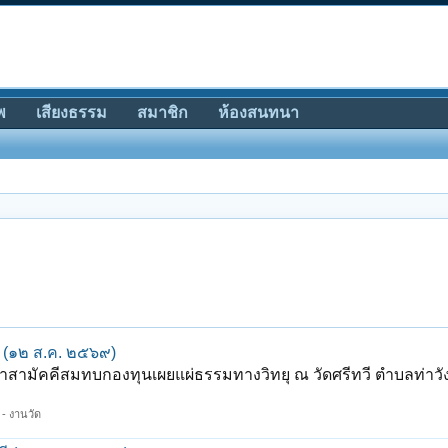
พ
เสียงธรรม
สมาชิก
ห้องสนทนา
 (๑๒ ส.ค. ๒๕๖๙)
ามัคคีสมทบกองทุนเผยแผ่ธรรมทางวิทยุ ณ วัดศรีทวี ตำบลท่าวั
า - งานวัด