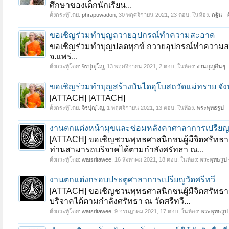
ศึกษาของเด็กนักเรียน...
ตั้งกระทู้โดย:
phrapuwadon
,
30 พฤศจิกายน 2021
, 23 ตอบ, ในห้อง:
กฐิน - 
ขอเชิญร่วมทำบุญถวายอุปกรณ์ทำความสะอาด
ขอเชิญร่วมทำบุญปลดทุกข์ ถวายอุปกรณ์ทำความสะ
จ.แพร่...
ตั้งกระทู้โดย:
จิรปุญฺโญ
,
13 พฤศจิกายน 2021
, 2 ตอบ, ในห้อง:
งานบุญอื่นๆ
ขอเชิญร่วมทำบุญสร้างบันไดอุโบสถวัดแม่ทราย จัง
[ATTACH] [ATTACH]
ตั้งกระทู้โดย:
จิรปุญฺโญ
,
1 พฤศจิกายน 2021
, 13 ตอบ, ในห้อง:
พระพุทธรูป - 
งานตกแต่งหน้ามุขและซ่อมหลังคาศาลาการเปรียญว
[ATTACH] ขอเชิญชวนพุทธศาสนิกชนผู้มีจิตศรัทธ
ท่านสามารถบริจาคได้ตามกำลังศรัทธา ณ...
ตั้งกระทู้โดย:
watsritawee
,
16 สิงหาคม 2021
, 18 ตอบ, ในห้อง:
พระพุทธรูป -
งานตกแต่งกรอบประตูศาลาการเปรียญวัดศรีทวี
[ATTACH] ขอเชิญชวนพุทธศาสนิกชนผู้มีจิตศรัทธ
บริจาคได้ตามกำลังศรัทธา ณ วัดศรีทวี...
ตั้งกระทู้โดย:
watsritawee
,
9 กรกฎาคม 2021
, 17 ตอบ, ในห้อง:
พระพุทธรูป 