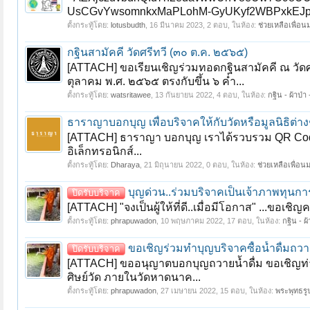
UsCGvYwsomnkxMaPLohM-GyUKyf2WBPxkEJpwM
ตั้งกระทู้โดย:
lotusbudth
,
16 มีนาคม 2023
, 2 ตอบ, ในห้อง:
ช่วยเหลือเพื่อน
กฐินสามัคคี วัดศรีทวี (๓๐ ต.ค. ๒๕๖๕)
[ATTACH] ขอเรียนเชิญร่วมทอดกฐินสามัคคี ณ วัดศร
ตุลาคม พ.ศ. ๒๕๖๕ ตรงกับขึ้น ๖ ค่ำ...
ตั้งกระทู้โดย:
watsritawee
,
13 กันยายน 2022
, 4 ตอบ, ในห้อง:
กฐิน - ผ้าป่า
ธาราญาบอกบุญ เพื่อบริจาคให้กับวัดหรือมูลนิธิต่างๆ
[ATTACH] ธาราญา บอกบุญ เราได้รวบรวม QR Code (e-
อิเล็กทรอนิกส์...
ตั้งกระทู้โดย:
Dharaya
,
21 มิถุนายน 2022
, 0 ตอบ, ในห้อง:
ช่วยเหลือเพื่อน
บุญด่วน..ร่วมบริจาคเป็นเจ้าภาพทุนกา
ปิดรับบริจาค
[ATTACH] "จงเป็นผู้ให้ที่ดี..เมื่อมีโอกาส" ...ขอเ
ตั้งกระทู้โดย:
phrapuwadon
,
10 พฤษภาคม 2022
, 17 ตอบ, ในห้อง:
กฐิน - ผ
ขอเชิญร่วมทำบุญบริจาคซื้อน้ำดื่มถวา
ปิดรับบริจาค
[ATTACH] ขออนุญาตบอกบุญถวายน้ำดื่ม ขอเชิญท่าน
ศิษย์วัด ภายในวัดหาดนาค...
ตั้งกระทู้โดย:
phrapuwadon
,
27 เมษายน 2022
, 15 ตอบ, ในห้อง:
พระพุทธรูป