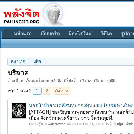
หน้าแรก
เว็บบอร์ด
มีอะไรใหม่
วิดีโอ
รูปภา
หน้าแรก
แท็ก
หน้า 1 ของ 2
1
2
ถัดไป >
บริจาค
เป็นเนื้อหาทั้งหมดในเว็บ พลังจิต ที่ใส่แท็ก บริจาค. เปิดดู: 9,509.
ทอดผ้าป่าสามัคคีสมทบกองทุนเผยแผ่ธรรมทางวิทยุ
[ATTACH] ขอเชิญชวนพุทธศาสนิกชนร่วมทอดผ้าป่าส
เมือง จังหวัดนครศรีธรรมราช ในวันพุธที่...
ตั้งกระทู้โดย:
watsritawee
,
อังคาร เวลา 01:44
, 3 ตอบ, ในห้อง:
กฐิน - ผ้าป่