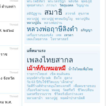
Thread
พระโพธิสัตว์
พระไตรปิฎก
พลังจิต
พุทธภูมิ
พุทธศาสนา
ภาวนา
วัตถุมงคล
วิญญาณ
ี ตำบลท่า
สมาธิ
สติปัฏฐาน
สวรรค์
สุขภาพ
หลวงปู่ดู่
หลวงปู่ดู่ พรหมปัญโญ
หลวงปู่ทิม
หลวงปู่มั่น
หลวงพ่อปาน
Thread
หลวงพ่อฤาษีลิงดำ
อภิญญา
.ศ. ๒๕๖๘
เครื่องรางของขลัง
เทพ
เทวดา
เพลงไทยสากล
โหราศาสตร์
Thread
แท็คมาแรง
มราช
เพลงไทยสากล
เม้าท์กับหมอหมี
น้ำใจไทยเพื่อไทย
Thread
รายการไทยเท่
เช็ค คนค้นฅน
มนุษย์ต่างวัย talk
ฮีลใจ
ดูดวง
ง จังหวัด
วัย 63 ปีกับใช้ชีวิตแบบ “เด็กค่าย”
วัดคีรีวงศ์ทำยาสมุนไพรแจกฟรี
เพื่อคนชายขอบ
เรื่องจริงผ่านจอ
หมอดู
วัดศรีทวี
ชีวิตเปลี่ยน
นครศรีธรรมราช
ชีวิตจริงยิ่งกว่าละคร
Thread
หลวงตาม้า
หลวงปู่ดู่
ทอดผ้าป่าสามัคคี
คม พ.ศ.