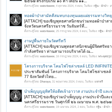
๒๕๖๗ ตรงกับแรม ๑๐ ค่ำ เดือน ๑๑...
ตั้งกระทู้โดย:
watsritawee
,
4 ตุลาคม 2024
, 4 ตอบ, ในห้อง:
กฐิน - ผ้าป่า - 
ทอดผ้าป่าสามัคคีสมทบกองทุนเผยแผ่ธรรมทางวิทยุ
[ATTACH] ขอเชิญพุทธศาสนิกชนร่วมทอดผ้าป่าสามัค
จังหวัดนครศรีธรรมราช วันจันทร์ที่...
ตั้งกระทู้โดย:
watsritawee
,
25 กรกฎาคม 2024
, 6 ตอบ, ในห้อง:
กฐิน - ผ้าป่
งานปูพื้นภายในวัดศรีทวี
[ATTACH] ขอเชิญชวนพุทธศาสนิกชนผู้มีจิตศรัทธา
กำลังศรัทธา ท่านสามารถบริจาคได้ ณ...
ตั้งกระทู้โดย:
watsritawee
,
16 กรกฎาคม 2024
, 6 ตอบ, ในห้อง:
พระพุทธรูป 
โครงการบริจาค โคมไฟโซล่าเซลล์ LED INIFINIT
ประชาสัมพันธ์ โครงการบริจาค โคมไฟโซล่าเซลล์ L
77 จังหวัดทั่วไทย...
ตั้งกระทู้โดย:
Dharaya
,
31 พฤษภาคม 2024
, 0 ตอบ, ในห้อง:
แจกฟรี
บำเพ็ญบุญอุทิศให้อดีตเจ้าอาวาส งานประจำปี และท
[ATTACH] ขอเชิญร่วมบำเพ็ญบุญ งานประจำปีและทอดผ
นครศรีธรรมราช วันศุกร์ที่ ๒๖ เมษายน พ.ศ. ๒๕๖๗.
ตั้งกระทู้โดย:
watsritawee
,
19 เมษายน 2024
, 2 ตอบ, ในห้อง:
กฐิน - ผ้าป่า 