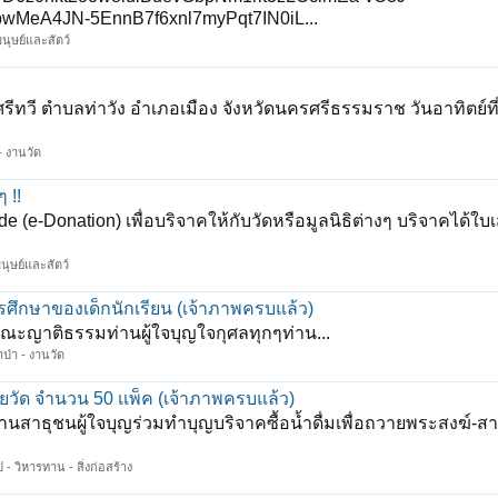
eA4JN-5EnnB7f6xnl7myPqt7IN0iL...
มนุษย์และสัตว์
ีทวี ตำบลท่าวัง อำเภอเมือง จังหวัดนครศรีธรรมราช วันอาทิตย์ที
 - งานวัด
 !!
Donation) เพื่อบริจาคให้กับวัดหรือมูลนิธิต่างๆ บริจาคได้ใบเส
มนุษย์และสัตว์
รศึกษาของเด็กนักเรียน (เจ้าภาพครบแล้ว)
ชิญคณะญาติธรรมท่านผู้ใจบุญใจกุศลทุกๆท่าน...
้าป่า - งานวัด
ยวัด จำนวน 50 เเพ็ค (เจ้าภาพครบแล้ว)
สาธุชนผู้ใจบุญร่วมทำบุญบริจาคซื้อน้ำดื่มเพื่อถวายพระสงฆ์-
 - วิหารทาน - สิ่งก่อสร้าง