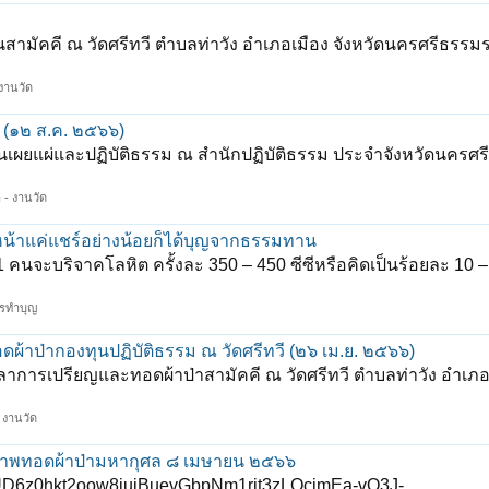
มัคคี ณ วัดศรีทวี ตำบลท่าวัง อำเภอเมือง จังหวัดนครศรีธรรมร
 งานวัด
 (๑๒ ส.ค. ๒๕๖๖)
ุนเผยแผ่และปฏิบัติธรรม ณ สำนักปฏิบัติธรรม ประจำจังหวัดนครศ
า - งานวัด
หน้าแค่แชร์อย่างน้อยก็ได้บุญจากธรรมทาน
1 คนจะบริจาคโลหิต ครั้งละ 350 – 450 ซีซีหรือคิดเป็นร้อยละ 10 
ารทำบุญ
้าป่ากองทุนปฏิบัติธรรม ณ วัดศรีทวี (๒๖ เม.ย. ๒๕๖๖)
การเปรียญและทอดผ้าป่าสามัคคี ณ วัดศรีทวี ตำบลท่าวัง อำเภอ
- งานวัด
าภาพทอดผ้าป่ามหากุศล ๘ เมษายน ๒๕๖๖
6z0hkt2oow8iuiBuevGbpNm1rit3zLOcimEa-vO3J-