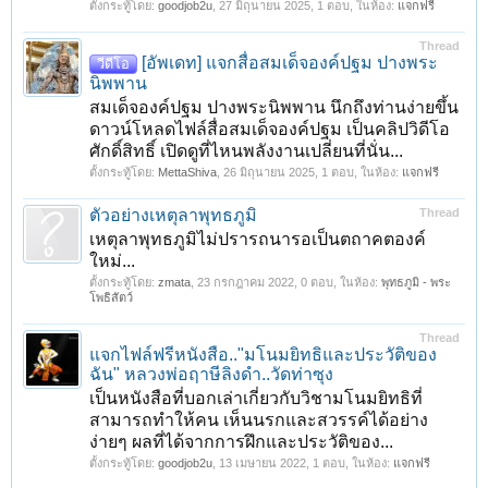
ตั้งกระทู้โดย:
goodjob2u
,
27 มิถุนายน 2025
, 1 ตอบ, ในห้อง:
แจกฟรี
Thread
[อัพเดท] แจกสื่อสมเด็จองค์ปฐม ปางพระ
วีดีโอ
นิพพาน
สมเด็จองค์ปฐม ปางพระนิพพาน นึกถึงท่านง่ายขึ้น
ดาวน์โหลดไฟล์สื่อสมเด็จองค์ปฐม เป็นคลิปวิดีโอ
ศักดิ์สิทธิ์ เปิดดูที่ไหนพลังงานเปลี่ยนที่นั่น...
ตั้งกระทู้โดย:
MettaShiva
,
26 มิถุนายน 2025
, 1 ตอบ, ในห้อง:
แจกฟรี
ตัวอย่างเหตุลาพุทธภูมิ
Thread
เหตุลาพุทธภูมิไม่ปรารถนารอเป็นตถาคตองค์
ใหม่...
ตั้งกระทู้โดย:
zmata
,
23 กรกฎาคม 2022
, 0 ตอบ, ในห้อง:
พุทธภูมิ - พระ
โพธิสัตว์
Thread
แจกไฟล์ฟรีหนังสือ.."มโนมยิทธิและประวัติของ
ฉัน" หลวงพ่อฤาษีลิงดำ..วัดท่าซุง
เป็นหนังสือที่บอกเล่าเกี่ยวกับวิชามโนมยิทธิที่
สามารถทำให้คน เห็นนรกและสวรรค์ได้อย่าง
ง่ายๆ ผลที่ได้จากการฝึกและประวัติของ...
ตั้งกระทู้โดย:
goodjob2u
,
13 เมษายน 2022
, 1 ตอบ, ในห้อง:
แจกฟรี