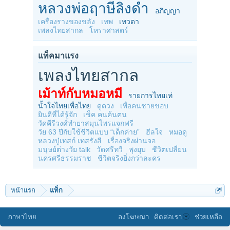
หลวงพ่อฤาษีลิงดำ
อภิญญา
เครื่องรางของขลัง
เทพ
เทวดา
เพลงไทยสากล
โหราศาสตร์
แท็คมาแรง
เพลงไทยสากล
เม้าท์กับหมอหมี
รายการไทยเท่
น้ำใจไทยเพื่อไทย
ดูดวง
เพื่อคนชายขอบ
ยินดีที่ได้รู้จัก
เช็ค คนค้นฅน
วัดคีรีวงศ์ทำยาสมุนไพรแจกฟรี
วัย 63 ปีกับใช้ชีวิตแบบ “เด็กค่าย”
ฮีลใจ
หมอดู
หลวงปู่เทสก์ เทสรังสี
เรื่องจริงผ่านจอ
มนุษย์ต่างวัย talk
วัดศรีทวี
พุงยุบ
ชีวิตเปลี่ยน
นครศรีธรรมราช
ชีวิตจริงยิ่งกว่าละคร
หน้าแรก
แท็ก
ภาษาไทย
ลงโฆษณา
ติดต่อเรา
ช่วยเหลือ