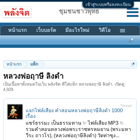
เข้าสู่ระบบหรือลงทะเบียน
ชุมชนชาวพุทธ
หน้าแรก
เว็บบอร์ด
มีอะไรใหม่
วิดีโอ
หน้าแรก
แท็ก
หลวงพ่อฤาษี ลิงดำ
เป็นเนื้อหาทั้งหมดในเว็บ พลังจิต ที่ใส่แท็ก หลวงพ่อฤาษี ลิงดำ. เปิดดู:
4,929.
Thread
แจกไฟล์เสียง คำสอนหลวงพ่อฤาษีลิงดำ 1000
เรื่อง
แชร์ธรรมะ เป็นธรรมทาน ✨ ไฟล์เสียง MP3 ✨
รวมคำสอนหลวงพ่อพระราชพรหมยาน (พระมหา
วีระ ถาวโร), (หลวงพ่อฤาษีลิงดำ) วัดท่าซุง...