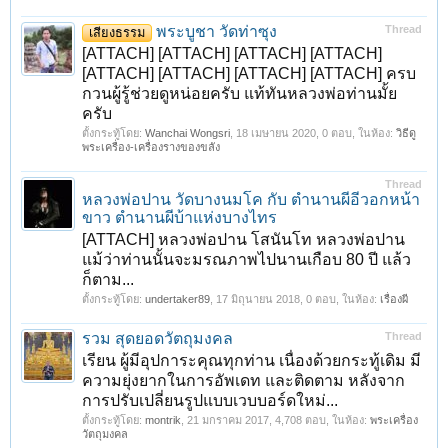
พระบูชา วัดท่าซุง
Thread
เสียงธรรม
[ATTACH] [ATTACH] [ATTACH] [ATTACH]
[ATTACH] [ATTACH] [ATTACH] [ATTACH] ครบ
กวนผู้รู้ช่วยดูหน่อยครับ แท้ทันหลวงพ่อท่านมั้ย
ครับ
ตั้งกระทู้โดย:
Wanchai Wongsri
,
18 เมษายน 2020
, 0 ตอบ, ในห้อง:
วิธีดู
พระเครื่อง-เครื่องรางของขลัง
Thread
หลวงพ่อปาน วัดบางนมโค กับ ตำนานผีอีวอกหน้า
ขาว ตำนานผีบ้าแห่งบางไทร
[ATTACH] หลวงพ่อปาน โสนันโท หลวงพ่อปาน
แม้ว่าท่านนั้นจะมรณภาพไปนานเกือบ 80 ปี แล้ว
ก็ตาม...
ตั้งกระทู้โดย:
undertaker89
,
17 มิถุนายน 2018
, 0 ตอบ, ในห้อง:
เรื่องผี
รวม สุดยอดวัตถุมงคล
Thread
เรียน ผู้มีอุปการะคุณทุกท่าน เนื่องด้วยกระทู้เดิม มี
ความยุ่งยากในการอัพเดท และติดตาม หลังจาก
การปรับเปลี่ยนรูปแบบเวบบอร์ดใหม่...
ตั้งกระทู้โดย:
montrik
,
21 มกราคม 2017
, 4,708 ตอบ, ในห้อง:
พระเครื่อง
วัตถุมงคล