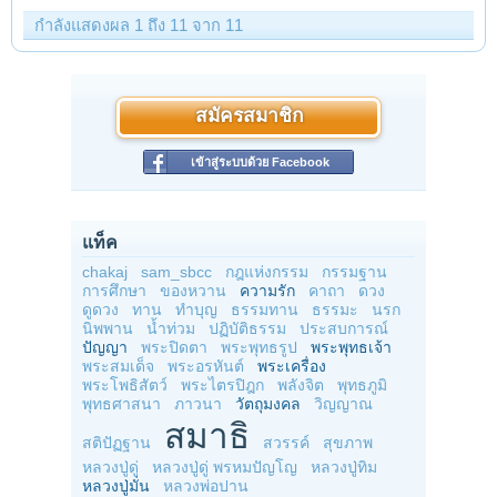
กำลังแสดงผล 1 ถึง 11 จาก 11
สมัครสมาชิก
เข้าสู่ระบบด้วย Facebook
แท็ค
chakaj
sam_sbcc
กฎแห่งกรรม
กรรมฐาน
การศึกษา
ของหวาน
ความรัก
คาถา
ดวง
ดูดวง
ทาน
ทำบุญ
ธรรมทาน
ธรรมะ
นรก
นิพพาน
น้ำท่วม
ปฏิบัติธรรม
ประสบการณ์
ปัญญา
พระปิดตา
พระพุทธรูป
พระพุทธเจ้า
พระสมเด็จ
พระอรหันต์
พระเครื่อง
พระโพธิสัตว์
พระไตรปิฎก
พลังจิต
พุทธภูมิ
พุทธศาสนา
ภาวนา
วัตถุมงคล
วิญญาณ
สมาธิ
สติปัฏฐาน
สวรรค์
สุขภาพ
หลวงปู่ดู่
หลวงปู่ดู่ พรหมปัญโญ
หลวงปู่ทิม
หลวงปู่มั่น
หลวงพ่อปาน